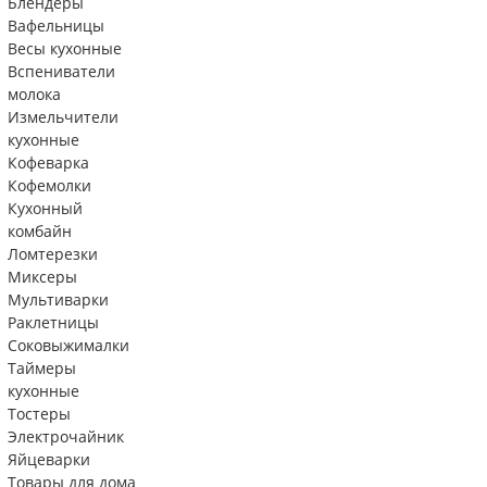
Блендеры
Вафельницы
Весы кухонные
Вспениватели
молока
Измельчители
кухонные
Кофеварка
Кофемолки
Кухонный
комбайн
Ломтерезки
Миксеры
Мультиварки
Раклетницы
Соковыжималки
Таймеры
кухонные
Тостеры
Электрочайник
Яйцеварки
Товары для дома