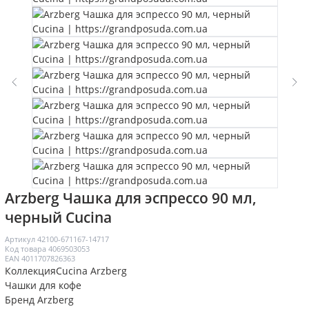
Arzberg Чашка для эспрессо 90 мл,
черный Cucina
Артикул
42100-671167-14717
Код товара
4069503053
EAN
4011707826363
Коллекция
Cucina Arzberg
Чашки для кофе
Бренд
Arzberg