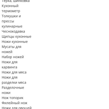
Тëрка, шинковка
Кухонный
термометр
Толкушки и
прессы
кулинарные
Чеснокодавка
Щипцы кухонные
Ножи кухонные
Мусаты для
ножей
Набор ножей
Ножи для
карвинга
Ножи для мяса
Ножи для
разделки мяса
Разделочные
ножи
Нож топорик
Филейный нож
Ножи для овощей