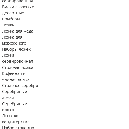
сервировочная
Вилки столовые
Десертные
приборы
Ложки
Ложка для мёда
Ложка для
мороженого
Наборы ложек
Ложка
сервировочная
Столовая ложка
Кофейная и
чайная ложка
Столовое серебро
Серебряные
ложки
Серебряные
вилки
Лопатки
кондитерские
Набор столовых