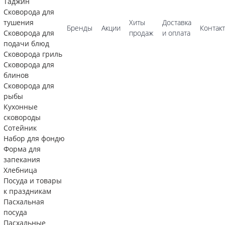
Таджин
Сковорода для
тушения
Хиты
Доставка
Бренды
Акции
Контак
Сковорода для
продаж
и оплата
подачи блюд
Сковорода гриль
Сковорода для
блинов
Сковорода для
рыбы
Кухонные
сковороды
Сотейник
Набор для фондю
Форма для
запекания
Хлебница
Посуда и товары
к праздникам
Пасхальная
посуда
Пасхальные