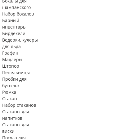
Бокалы для
шампанского
Набор бокалов
Барный
инвентарь
Бирдекели
Ведерки, кулеры
для льда
Графин
Мадлеры
Штопор
Пепельницы
Пробки для
бутылок
Рюмка
Стакан
Набор стаканов
Стаканы для
напитков
Стаканы для
виски
Посуда для