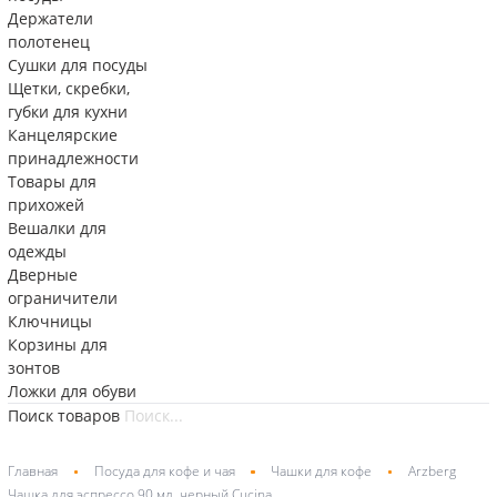
Держатели
полотенец
Сушки для посуды
Щетки, скребки,
губки для кухни
Канцелярские
принадлежности
Товары для
прихожей
Вешалки для
одежды
Дверные
ограничители
Ключницы
Корзины для
зонтов
Ложки для обуви
Поиск товаров
Главная
Посуда для кофе и чая
Чашки для кофе
Arzberg
Чашка для эспрессо 90 мл, черный Cucina