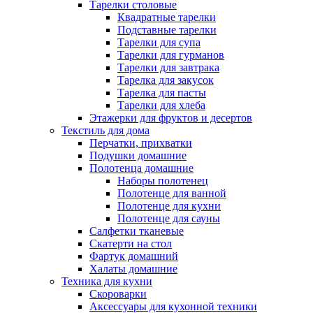
Тарелки столовые
Квадратные тарелки
Подставные тарелки
Тарелки для супа
Тарелки для гурманов
Тарелки для завтрака
Тарелка для закусок
Тарелка для пасты
Тарелки для хлеба
Этажерки для фруктов и десертов
Текстиль для дома
Перчатки, прихватки
Подушки домашние
Полотенца домашние
Наборы полотенец
Полотенце для ванной
Полотенце для кухни
Полотенце для сауны
Салфетки тканевые
Скатерти на стол
Фартук домашний
Халаты домашние
Техника для кухни
Скороварки
Аксессуары для кухонной техники