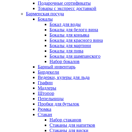
Подарочные сертификаты
Товары с экспресс доставкой
Барменская посуда
Бокалы
Бокал для воды
Бокалы для белого вина
Бокалы для коньяка
Бокалы для красного вина
Бокалы для мартини
Бокалы для пива
Бокалы для шампанского
Набор бокалов
Барный инвентарь
Бирдекели
Ведерки, кулеры для льда
Графин
Мадлеры
Штопор
Пепельницы
Пробки для бутылок
Рюмка
Стакан
Набор стаканов
Стаканы для напитков
Стаканы для виски