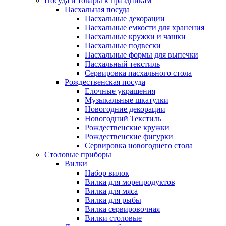
Посуда и товары к праздникам
Пасхальная посуда
Пасхальные декорации
Пасхальные емкости для хранения
Пасхальные кружки и чашки
Пасхальные подвески
Пасхальные формы для выпечки
Пасхальный текстиль
Сервировка пасхального стола
Рождественская посуда
Елочные украшения
Музыкальные шкатулки
Новогодние декорации
Новогодний Текстиль
Рождественские кружки
Рождественские фигурки
Сервировка новогоднего стола
Столовые приборы
Вилки
Набор вилок
Вилка для морепродуктов
Вилка для мяса
Вилка для рыбы
Вилка сервировочная
Вилки столовые