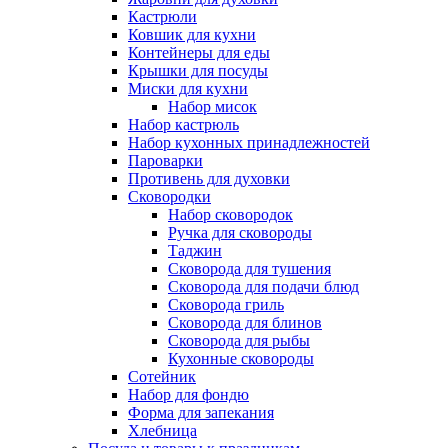
Кастрюли
Ковшик для кухни
Контейнеры для еды
Крышки для посуды
Миски для кухни
Набор мисок
Набор кастрюль
Набор кухонных принадлежностей
Пароварки
Противень для духовки
Сковородки
Набор сковородок
Ручка для сковороды
Таджин
Сковорода для тушения
Сковорода для подачи блюд
Сковорода гриль
Сковорода для блинов
Сковорода для рыбы
Кухонные сковороды
Сотейник
Набор для фондю
Форма для запекания
Хлебница