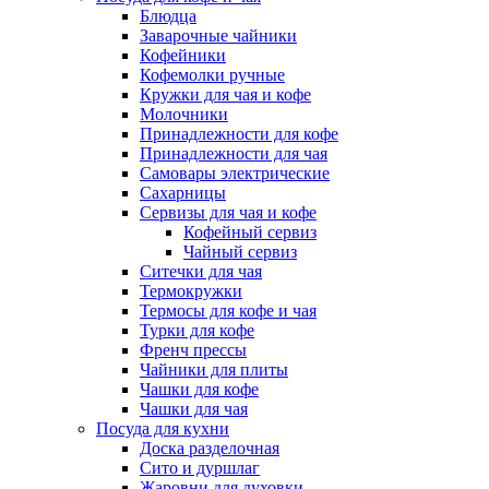
Блюдца
Заварочные чайники
Кофейники
Кофемолки ручные
Кружки для чая и кофе
Молочники
Принадлежности для кофе
Принадлежности для чая
Самовары электрические
Сахарницы
Сервизы для чая и кофе
Кофейный сервиз
Чайный сервиз
Ситечки для чая
Термокружки
Термосы для кофе и чая
Турки для кофе
Френч прессы
Чайники для плиты
Чашки для кофе
Чашки для чая
Посуда для кухни
Доска разделочная
Сито и дуршлаг
Жаровни для духовки