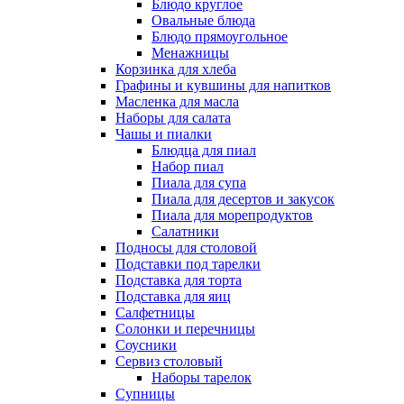
Блюдо круглое
Овальные блюда
Блюдо прямоугольное
Менажницы
Корзинка для хлеба
Графины и кувшины для напитков
Масленка для масла
Наборы для салата
Чашы и пиалки
Блюдца для пиал
Набор пиал
Пиала для супа
Пиала для десертов и закусок
Пиала для морепродуктов
Салатники
Подносы для столовой
Подставки под тарелки
Подставка для торта
Подставка для яиц
Салфетницы
Солонки и перечницы
Соусники
Сервиз столовый
Наборы тарелок
Супницы