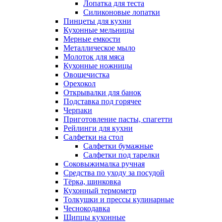
Лопатка для теста
Силиконовые лопатки
Пинцеты для кухни
Кухонные мельницы
Мерные емкости
Металлическое мыло
Молоток для мяса
Кухонные ножницы
Овощечистка
Орехокол
Открывалки для банок
Подставка под горячее
Черпаки
Приготовление пасты, спагетти
Рейлинги для кухни
Салфетки на стол
Салфетки бумажные
Салфетки под тарелки
Соковыжималка ручная
Средства по уходу за посудой
Тëрка, шинковка
Кухонный термометр
Толкушки и прессы кулинарные
Чеснокодавка
Щипцы кухонные