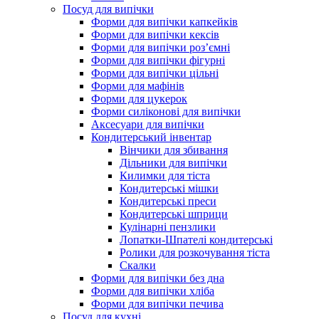
Посуд для випічки
Форми для випічки капкейків
Форми для випічки кексів
Форми для випічки роз’ємні
Форми для випічки фігурні
Форми для випічки цільні
Форми для мафінів
Форми для цукерок
Форми силіконові для випічки
Аксесуари для випічки
Кондитерський інвентар
Вінчики для збивання
Дільники для випічки
Килимки для тіста
Кондитерські мішки
Кондитерські преси
Кондитерські шприци
Кулінарні пензлики
Лопатки-Шпателі кондитерські
Ролики для розкочування тіста
Скалки
Форми для випічки без дна
Форми для випічки хліба
Форми для випічки печива
Посуд для кухні