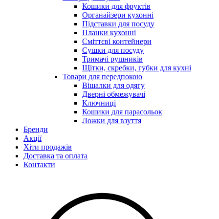
Кошики для фруктів
Органайзери кухонні
Підставки для посуду
Планки кухонні
Сміттєві контейнери
Сушки для посуду
Тримачі рушників
Щітки, скребки, губки для кухні
Товари для передпокою
Вішалки для одягу
Дверні обмежувачі
Ключниці
Кошики для парасольок
Ложки для взуття
Бренди
Акції
Хіти продажів
Доставка та оплата
Контакти