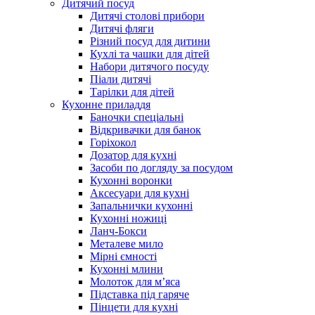
Дитячий посуд
Дитячі столові прибори
Дитячі фляги
Різний посуд для дитини
Кухлі та чашки для дітей
Набори дитячого посуду
Піали дитячі
Тарілки для дітей
Кухонне приладдя
Баночки спеціальні
Відкривачки для банок
Горіхокол
Дозатор для кухні
Засоби по догляду за посудом
Кухонні воронки
Аксесуари для кухні
Запальнички кухонні
Кухонні ножиці
Ланч-Бокси
Металеве мило
Мірні ємності
Кухонні млини
Молоток для м’яса
Підставка під гаряче
Пінцети для кухні