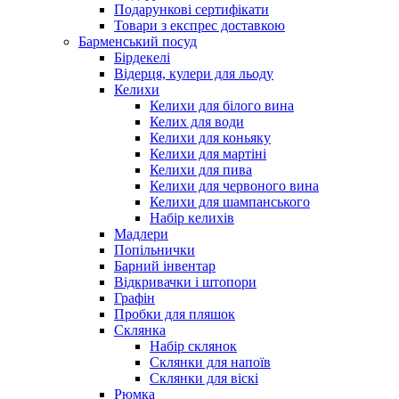
Подарункові сертифікати
Товари з експрес доставкою
Барменський посуд
Бірдекелі
Відерця, кулери для льоду
Келихи
Келихи для білого вина
Келих для води
Келихи для коньяку
Келихи для мартіні
Келихи для пива
Келихи для червоного вина
Келихи для шампанського
Набір келихів
Мадлери
Попільнички
Барний інвентар
Відкривачки і штопори
Графін
Пробки для пляшок
Склянка
Набір склянок
Склянки для напоїв
Склянки для віскі
Рюмка