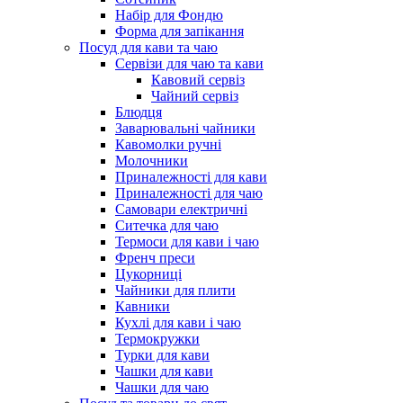
Набір для Фондю
Форма для запікання
Посуд для кави та чаю
Сервізи для чаю та кави
Кавовий сервіз
Чайний сервіз
Блюдця
Заварювальні чайники
Кавомолки ручні
Молочники
Приналежності для кави
Приналежності для чаю
Самовари електричні
Ситечка для чаю
Термоси для кави і чаю
Френч преси
Цукорниці
Чайники для плити
Кавники
Кухлі для кави і чаю
Термокружки
Турки для кави
Чашки для кави
Чашки для чаю