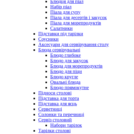
Блюдця для піал
Набір піал
Піала для супу
Піала для десертів і закусок
Піала для морепродуктів
Салатники
Підставки під тарілки
Соусники
Аксесуари для сервірування столу
Блюда сервірувальні
Блюдо глибоке
Блюдо для закусок
Блюда для морепродуктів
Блюдо для піци
Блюдо кругле
Овальні блюда
Блюдо прямокутне
Підноси столові
Підставка для торта
Підставка для яєць
Серветниці
Солонки та перечниці
Сервіз столовий
Набори тарілок
Тарілки столові