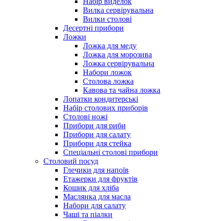
Набір виделок
Вилка сервірувальна
Вилки столові
Десертні прибори
Ложки
Ложка для меду
Ложка для морозива
Ложка сервірувальна
Набори ложок
Столова ложка
Кавова та чайна ложка
Лопатки кондитерські
Набір столових приборів
Столові ножі
Прибори для риби
Прибори для салату
Прибори для стейка
Спеціальні столові прибори
Столовий посуд
Глечики для напоїв
Етажерки для фруктів
Кошик для хліба
Маслянка для масла
Набори для салату
Чаші та піалки