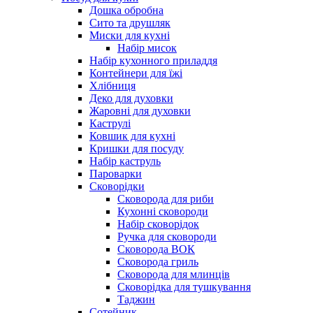
Дошка обробна
Сито та друшляк
Миски для кухні
Набір мисок
Набір кухонного приладдя
Контейнери для їжі
Хлібниця
Деко для духовки
Жаровні для духовки
Каструлі
Ковшик для кухні
Кришки для посуду
Набір каструль
Пароварки
Сковорідки
Сковорода для риби
Кухонні сковороди
Набір сковорідок
Ручка для сковороди
Сковорода ВОК
Сковорода гриль
Сковорода для млинців
Сковорідка для тушкування
Таджин
Сотейник