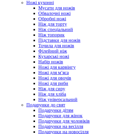
Ножі кухонні
Мусати для ножів
Обвалочні ножі
Обробні ножі
Ніж для торту
Ніж спеціальний
Ніж топорик
Підставки для ножів
Точила для ножів
Філейний ніж
Кухарські ножі
Набір ножів
Ножі для карвінгу
Ножі для м’яса
Ножі для овочів
Ножі для риби
Ніж для сиру
Ніж для хліба
Ніж універсальний
Подарунки до свят
Подарунки дітям
Подарунки для жінок
Подарунки для чоловіків
Подарунки на весілля
Подарунки на новосілля