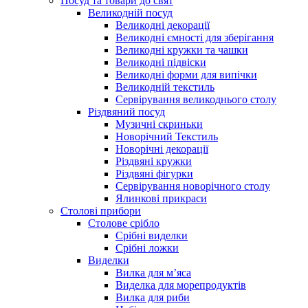
Посуд та товари до свят
Великодній посуд
Великодні декорації
Великодні ємності для зберігання
Великодні кружки та чашки
Великодні підвіски
Великодні форми для випічки
Великодній текстиль
Сервірування великоднього столу
Різдвяний посуд
Музичні скриньки
Новорічний Текстиль
Новорічні декорації
Різдвяні кружки
Різдвяні фігурки
Сервірування новорічного столу
Ялинкові прикраси
Столові прибори
Столове срібло
Срібні виделки
Срібні ложки
Виделки
Вилка для м’яса
Виделка для морепродуктів
Вилка для риби