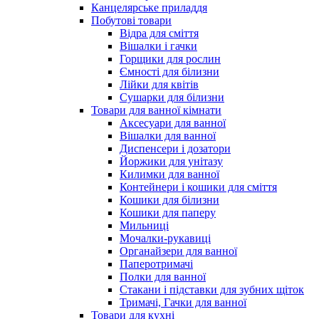
Канцелярське приладдя
Побутові товари
Відра для сміття
Вішалки і гачки
Горщики для рослин
Ємності для білизни
Лійки для квітів
Сушарки для білизни
Товари для ванної кімнати
Аксесуари для ванної
Вішалки для ванної
Диспенсери і дозатори
Йоржики для унітазу
Килимки для ванної
Контейнери і кошики для сміття
Кошики для білизни
Кошики для паперу
Мильниці
Мочалки-рукавиці
Органайзери для ванної
Паперотримачі
Полки для ванної
Стакани і підставки для зубних щіток
Тримачі, Гачки для ванної
Товари для кухні