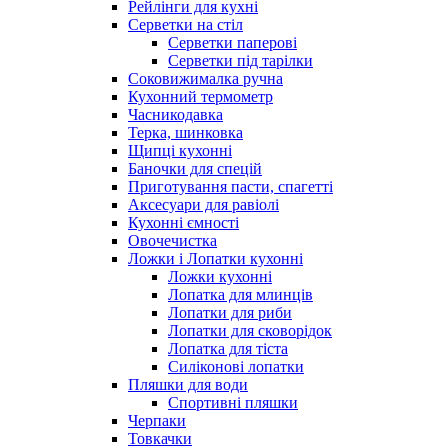
Рейлінги для кухні
Серветки на стіл
Серветки паперові
Серветки під тарілки
Соковижималка ручна
Кухонний термометр
Часникодавка
Терка, шинковка
Щипці кухонні
Баночки для спецій
Приготування пасти, спагетті
Аксесуари для равіолі
Кухонні ємності
Овочечистка
Ложки і Лопатки кухонні
Ложки кухонні
Лопатка для млинців
Лопатки для риби
Лопатки для сковорідок
Лопатка для тіста
Силіконові лопатки
Пляшки для води
Спортивні пляшки
Черпаки
Товкачки