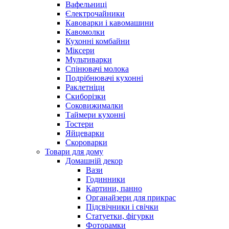
Вафельниці
Єлектрочайники
Кавоварки і кавомашини
Кавомолки
Кухонні комбайни
Міксери
Мультиварки
Спінювачі молока
Подрібнювачі кухонні
Раклетніци
Скиборізки
Соковижималки
Таймери кухонні
Тостери
Яйцеварки
Скороварки
Товари для дому
Домашній декор
Вази
Годинники
Картини, панно
Органайзери для прикрас
Підсвічники і свічки
Статуетки, фігурки
Фоторамки