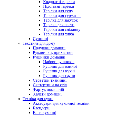
Квадратні тарілки
Підставні тарілки
Тарілки для супу
Тарілки для гурманів
Тарілка для закусок
Тарілка для пасти
Тарілки для сніданку
Тарілки для хліба
Супниці
Текстиль для дому
Подушки домашні
Рукавички, прихватки
Рушники домашні
Набори рушників
Рушник для ванної
Рушник для кухні
Рушник для сауни
Серветки тканинні
Скатертини на стіл
Фартух домашній
Халати домашні
Техніка для кухні
Аксесуари для кухонної техніки
Блендери
Ваги кухонні