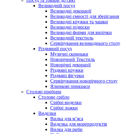
Посуд та товари до свят
Великодній посуд
Великодні декорації
Великодні ємності для зберігання
Великодні кружки та чашки
Великодні підвіски
Великодні форми для випічки
Великодній текстиль
Сервірування великоднього столу
Різдвяний посуд
Музичні скриньки
Новорічний Текстиль
Новорічні декорації
Різдвяні кружки
Різдвяні фігурки
Сервірування новорічного столу
Ялинкові прикраси
Столові прибори
Столове срібло
Срібні виделки
Срібні ложки
Виделки
Вилка для м’яса
Виделка для морепродуктів
Вилка для риби