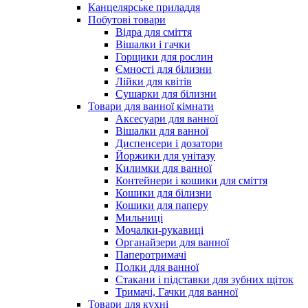
Канцелярське приладдя
Побутові товари
Відра для сміття
Вішалки і гачки
Горщики для рослин
Ємності для білизни
Лійки для квітів
Сушарки для білизни
Товари для ванної кімнати
Аксесуари для ванної
Вішалки для ванної
Диспенсери і дозатори
Йоржики для унітазу
Килимки для ванної
Контейнери і кошики для сміття
Кошики для білизни
Кошики для паперу
Мильниці
Мочалки-рукавиці
Органайзери для ванної
Паперотримачі
Полки для ванної
Стакани і підставки для зубних щіток
Тримачі, Гачки для ванної
Товари для кухні