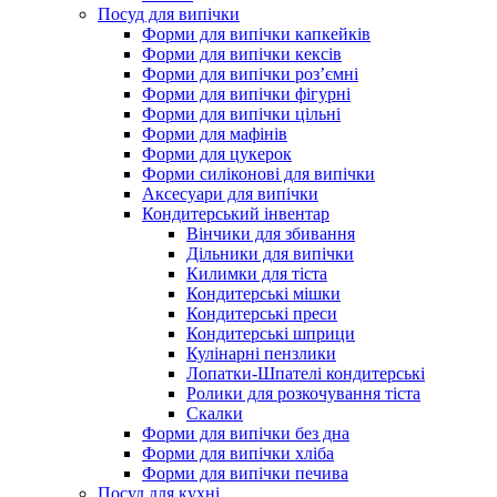
Посуд для випічки
Форми для випічки капкейків
Форми для випічки кексів
Форми для випічки роз’ємні
Форми для випічки фігурні
Форми для випічки цільні
Форми для мафінів
Форми для цукерок
Форми силіконові для випічки
Аксесуари для випічки
Кондитерський інвентар
Вінчики для збивання
Дільники для випічки
Килимки для тіста
Кондитерські мішки
Кондитерські преси
Кондитерські шприци
Кулінарні пензлики
Лопатки-Шпателі кондитерські
Ролики для розкочування тіста
Скалки
Форми для випічки без дна
Форми для випічки хліба
Форми для випічки печива
Посуд для кухні