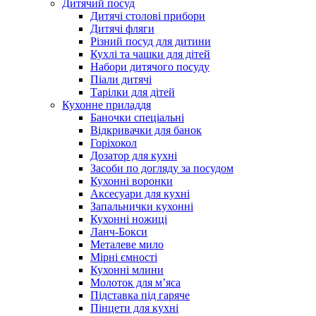
Дитячий посуд
Дитячі столові прибори
Дитячі фляги
Різний посуд для дитини
Кухлі та чашки для дітей
Набори дитячого посуду
Піали дитячі
Тарілки для дітей
Кухонне приладдя
Баночки спеціальні
Відкривачки для банок
Горіхокол
Дозатор для кухні
Засоби по догляду за посудом
Кухонні воронки
Аксесуари для кухні
Запальнички кухонні
Кухонні ножиці
Ланч-Бокси
Металеве мило
Мірні ємності
Кухонні млини
Молоток для м’яса
Підставка під гаряче
Пінцети для кухні