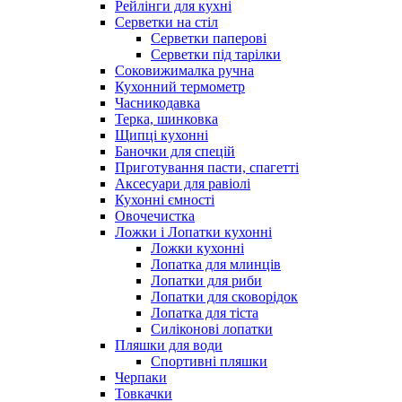
Рейлінги для кухні
Серветки на стіл
Серветки паперові
Серветки під тарілки
Соковижималка ручна
Кухонний термометр
Часникодавка
Терка, шинковка
Щипці кухонні
Баночки для спецій
Приготування пасти, спагетті
Аксесуари для равіолі
Кухонні ємності
Овочечистка
Ложки і Лопатки кухонні
Ложки кухонні
Лопатка для млинців
Лопатки для риби
Лопатки для сковорідок
Лопатка для тіста
Силіконові лопатки
Пляшки для води
Спортивні пляшки
Черпаки
Товкачки