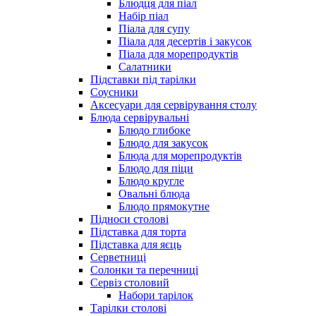
Блюдця для піал
Набір піал
Піала для супу
Піала для десертів і закусок
Піала для морепродуктів
Салатники
Підставки під тарілки
Соусники
Аксесуари для сервірування столу
Блюда сервірувальні
Блюдо глибоке
Блюдо для закусок
Блюда для морепродуктів
Блюдо для піци
Блюдо кругле
Овальні блюда
Блюдо прямокутне
Підноси столові
Підставка для торта
Підставка для яєць
Серветниці
Солонки та перечниці
Сервіз столовий
Набори тарілок
Тарілки столові