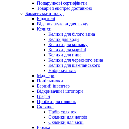
Подарункові сертифікати
Товари з експрес доставкою
Барменський посуд
Бірдекелі
Відерця, кулери для льоду
Келихи
Келихи для білого вина
Келих для води
Келихи для коньяку
Келихи для мартіні
Келихи для пива
Келихи для червоного вина
Келихи для шампанського
Набір келихів
Мадлери
Попільнички
Барний інвентар
Відкривачки і штопори
Графін
Пробки для пляшок
Склянка
Набір склянок
Склянки для напоїв
Склянки для віскі
Рюмка