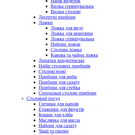
Набір виделок
Вилка сервірувальна
Вилки столові
Десертні прибори
Ложки
Ложка для меду
Ложка для морозива
Ложка сервірувальна
Набори ложок
Столова ложка
Кавова та чайна ложка
Лопатки кондитерські
Набір столових приборів
Столові ножі
Прибори для риби
Прибори для салату
Прибори для стейка
Спеціальні столові прибори
Столовий посуд
Глечики для напоїв
Етажерки для фруктів
Кошик для хліба
Маслянка для масла
Набори для салату
Чаші та піалки