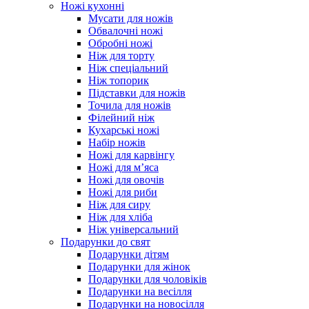
Ножі кухонні
Мусати для ножів
Обвалочні ножі
Обробні ножі
Ніж для торту
Ніж спеціальний
Ніж топорик
Підставки для ножів
Точила для ножів
Філейний ніж
Кухарські ножі
Набір ножів
Ножі для карвінгу
Ножі для м’яса
Ножі для овочів
Ножі для риби
Ніж для сиру
Ніж для хліба
Ніж універсальний
Подарунки до свят
Подарунки дітям
Подарунки для жінок
Подарунки для чоловіків
Подарунки на весілля
Подарунки на новосілля