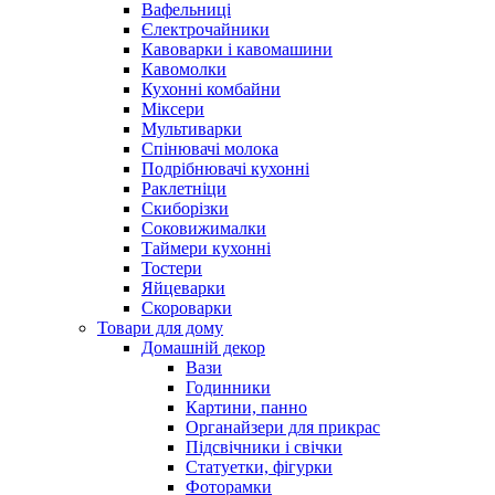
Вафельниці
Єлектрочайники
Кавоварки і кавомашини
Кавомолки
Кухонні комбайни
Міксери
Мультиварки
Спінювачі молока
Подрібнювачі кухонні
Раклетніци
Скиборізки
Соковижималки
Таймери кухонні
Тостери
Яйцеварки
Скороварки
Товари для дому
Домашній декор
Вази
Годинники
Картини, панно
Органайзери для прикрас
Підсвічники і свічки
Статуетки, фігурки
Фоторамки