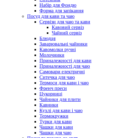
Набір для Фондю
Форма для запікання
Посуд для кави та чаю
Сервізи для чаю та кави
Кавовий сервіз
Чайний сервіз
Блюдця
Заварювальні чайники
Кавомолки ручні
Молочники
Приналежності для кави
Приналежності для чаю
Самовари електричні
Ситечка для чаю
Термоси для кави і чаю
Френч преси
Цукорниці
Чайники для плити
Кавники
Кухлі для кави і чаю
Термокружки
Турки для кави
Чашки для кави
Чашки для чаю