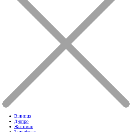
Вінниця
Дніпро
Житомир
Запоріжжя