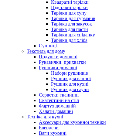
Квадратні тарілки
Підставні тарілки
Тарілки для супу
Тарілки для гурманів
Тарілка для закусок
Тарілка для пасти
Тарілки для сніданку
Тарілки для хліба
Супниці
Текстиль для дому
Подушки домашні
Рукавички, прихватки
Рушники домашні
Набори рушників
Рушник для ванної
Рушник для кухні
Рушник для сауни
Серветки тканинні
Скатертини на стіл
Фартух домашній
Халати домашні
Техніка для кухні
Аксесуари для кухонної техніки
Блендери
Ваги кухонні