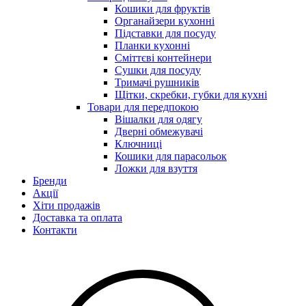
Кошики для фруктів
Органайзери кухонні
Підставки для посуду
Планки кухонні
Сміттєві контейнери
Сушки для посуду
Тримачі рушників
Щітки, скребки, губки для кухні
Товари для передпокою
Вішалки для одягу
Дверні обмежувачі
Ключниці
Кошики для парасольок
Ложки для взуття
Бренди
Акції
Хіти продажів
Доставка та оплата
Контакти