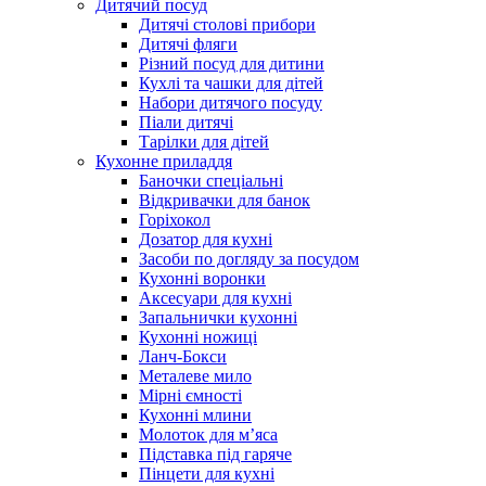
Дитячий посуд
Дитячі столові прибори
Дитячі фляги
Різний посуд для дитини
Кухлі та чашки для дітей
Набори дитячого посуду
Піали дитячі
Тарілки для дітей
Кухонне приладдя
Баночки спеціальні
Відкривачки для банок
Горіхокол
Дозатор для кухні
Засоби по догляду за посудом
Кухонні воронки
Аксесуари для кухні
Запальнички кухонні
Кухонні ножиці
Ланч-Бокси
Металеве мило
Мірні ємності
Кухонні млини
Молоток для м’яса
Підставка під гаряче
Пінцети для кухні