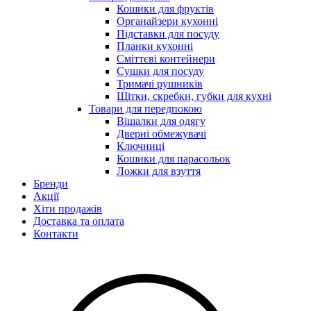
Кошики для фруктів
Органайзери кухонні
Підставки для посуду
Планки кухонні
Сміттєві контейнери
Сушки для посуду
Тримачі рушників
Щітки, скребки, губки для кухні
Товари для передпокою
Вішалки для одягу
Дверні обмежувачі
Ключниці
Кошики для парасольок
Ложки для взуття
Бренди
Акції
Хіти продажів
Доставка та оплата
Контакти