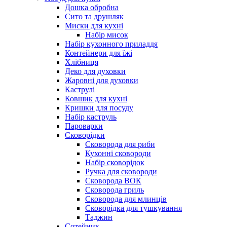
Дошка обробна
Сито та друшляк
Миски для кухні
Набір мисок
Набір кухонного приладдя
Контейнери для їжі
Хлібниця
Деко для духовки
Жаровні для духовки
Каструлі
Ковшик для кухні
Кришки для посуду
Набір каструль
Пароварки
Сковорідки
Сковорода для риби
Кухонні сковороди
Набір сковорідок
Ручка для сковороди
Сковорода ВОК
Сковорода гриль
Сковорода для млинців
Сковорідка для тушкування
Таджин
Сотейник