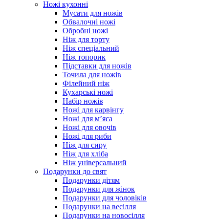
Ножі кухонні
Мусати для ножів
Обвалочні ножі
Обробні ножі
Ніж для торту
Ніж спеціальний
Ніж топорик
Підставки для ножів
Точила для ножів
Філейний ніж
Кухарські ножі
Набір ножів
Ножі для карвінгу
Ножі для м’яса
Ножі для овочів
Ножі для риби
Ніж для сиру
Ніж для хліба
Ніж універсальний
Подарунки до свят
Подарунки дітям
Подарунки для жінок
Подарунки для чоловіків
Подарунки на весілля
Подарунки на новосілля