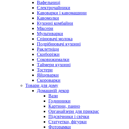
Вафельниці
Єлектрочайники
Кавоварки і кавомашини
Кавомолки
Кухонні комбайни
Міксери
Мультиварки
Спінювачі молока
Подрібнювачі кухонні
Раклетніци
Скиборізки
Соковижималки
Таймери кухонні
Тостери
Яйцеварки
Скороварки
Товари для дому
Домашній декор
Вази
Годинники
Картини, панно
Органайзери для прикрас
Підсвічники і свічки
Статуетки, фігурки
Фоторамки