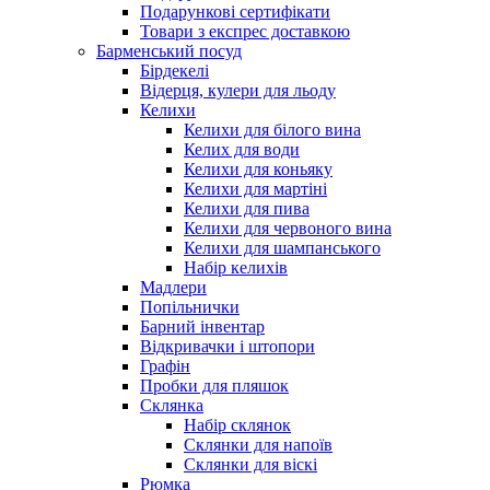
Подарункові сертифікати
Товари з експрес доставкою
Барменський посуд
Бірдекелі
Відерця, кулери для льоду
Келихи
Келихи для білого вина
Келих для води
Келихи для коньяку
Келихи для мартіні
Келихи для пива
Келихи для червоного вина
Келихи для шампанського
Набір келихів
Мадлери
Попільнички
Барний інвентар
Відкривачки і штопори
Графін
Пробки для пляшок
Склянка
Набір склянок
Склянки для напоїв
Склянки для віскі
Рюмка