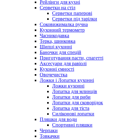
Рейлінги для кухні
Серветки на стіл
Серветки паперові
Серветки під тарілки
Соковижималка ручна
Кухонний термометр
Часникодавка
Терка, шинковка
Щипці кухонні
Баночки для спецій
Приготування пасти, спагетті
Аксесуари для равіолі
Кухонні ємності
Овочечистка
Ложки і Лопатки кухонні
Ложки кухонні
Лопатка для млинців
Лопатки для риби
Лопатки для сковорідок
Лопатка для тіста
Силіконові лопатки
Пляшки для води
Спортивні пляшки
Черпаки
Товкачки