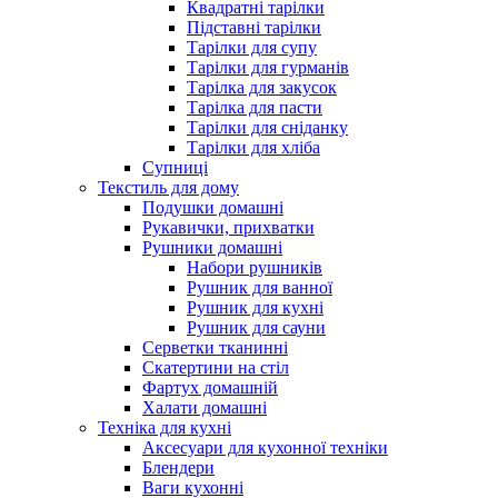
Квадратні тарілки
Підставні тарілки
Тарілки для супу
Тарілки для гурманів
Тарілка для закусок
Тарілка для пасти
Тарілки для сніданку
Тарілки для хліба
Супниці
Текстиль для дому
Подушки домашні
Рукавички, прихватки
Рушники домашні
Набори рушників
Рушник для ванної
Рушник для кухні
Рушник для сауни
Серветки тканинні
Скатертини на стіл
Фартух домашній
Халати домашні
Техніка для кухні
Аксесуари для кухонної техніки
Блендери
Ваги кухонні