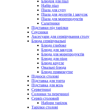
Блюдця для піал
Набір піал
Піала для супу
Піала для десертів і закусок
Піала для морепродуктів
Салатники
Підставки під тарілки
Соусники
Аксесуари для сервірування столу
Блюда сервірувальні
Блюдо глибоке
Блюдо для закусок
Блюда для морепродуктів
Блюдо для піци
Блюдо кругле
Овальні блюда
Блюдо прямокутне
Підноси столові
Підставка для торта
Підставка для яєць
Серветниці
Солонки та перечниці
Сервіз столовий
Набори тарілок
Тарілки столові