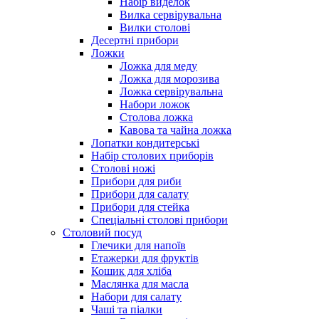
Набір виделок
Вилка сервірувальна
Вилки столові
Десертні прибори
Ложки
Ложка для меду
Ложка для морозива
Ложка сервірувальна
Набори ложок
Столова ложка
Кавова та чайна ложка
Лопатки кондитерські
Набір столових приборів
Столові ножі
Прибори для риби
Прибори для салату
Прибори для стейка
Спеціальні столові прибори
Столовий посуд
Глечики для напоїв
Етажерки для фруктів
Кошик для хліба
Маслянка для масла
Набори для салату
Чаші та піалки