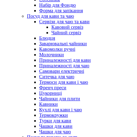
Набір для Фондю
Форма для запікання
Посуд для кави та чаю
Сервізи для чаю та кави
Кавовий сервіз
Чайний сервіз
Блюдця
Заварювальні чайники
Кавомолки ручні
Молочники
Приналежності для кави
Приналежності для чаю
Самовари електричні
Ситечка для чаю
Термоси для кави і чаю
Френч преси
Цукорниці
Чайники для плити
Кавники
Кухлі для кави і чаю
Термокружки
Турки для кави
Чашки для кави
Чашки для чаю