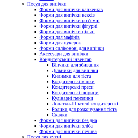
Посуд для випічки
Форми для випічки капкейків
Форми для випічки кексів
Форми для випічки роз’ємні
Форми для випічки фігурні
Форми для випічки цільні
Форми для мафінів
Форми для цукерок
Форми силіконові для випічки
Аксесуари для випічки
Кондитерський інвентар
Вінчики для збивання
Дільники для випічки
Килимки для тіста
Кондитерські мішки
Кондитерські преси
Кондитерські шприци
Кулінарні пензлики
Лопатки-Шпателі кондитерські
Ролики для розкочування тіста
Скалки
Форми для випічки без дна
Форми для випічки хліба
Форми для випічки печива
Посуд для кухні