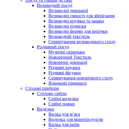
Посуд та товари до свят
Великодній посуд
Великодні декорації
Великодні ємності для зберігання
Великодні кружки та чашки
Великодні підвіски
Великодні форми для випічки
Великодній текстиль
Сервірування великоднього столу
Різдвяний посуд
Музичні скриньки
Новорічний Текстиль
Новорічні декорації
Різдвяні кружки
Різдвяні фігурки
Сервірування новорічного столу
Ялинкові прикраси
Столові прибори
Столове срібло
Срібні виделки
Срібні ложки
Виделки
Вилка для м’яса
Виделка для морепродуктів
Вилка для риби