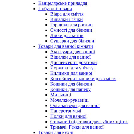
Канцелярське приладдя
Побутові товари
Відра для сміття
Вішалки і гачки
Горщики для рослин
Ємності для білизни
Лійки для квітів
Сушарки для білизни
Товари для ванної кімнати
Аксесуари для ванної
Вішалки для ванної
Диспенсери і дозатори
Йоржики для унітазу
Килимки для ванної
Контейнери і кошики для сміття
Кошики для білизни
Кошики для паперу
Мильниці
Мочалки-рукавиці
Органайзери для ванної
Паперотримачі
Полки для ванної
Стакани і підставки для зубних щіток
Тримачі, Гачки для ванної
Товари для кухні