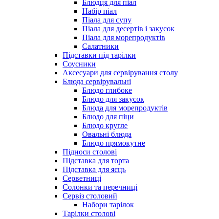
Блюдця для піал
Набір піал
Піала для супу
Піала для десертів і закусок
Піала для морепродуктів
Салатники
Підставки під тарілки
Соусники
Аксесуари для сервірування столу
Блюда сервірувальні
Блюдо глибоке
Блюдо для закусок
Блюда для морепродуктів
Блюдо для піци
Блюдо кругле
Овальні блюда
Блюдо прямокутне
Підноси столові
Підставка для торта
Підставка для яєць
Серветниці
Солонки та перечниці
Сервіз столовий
Набори тарілок
Тарілки столові