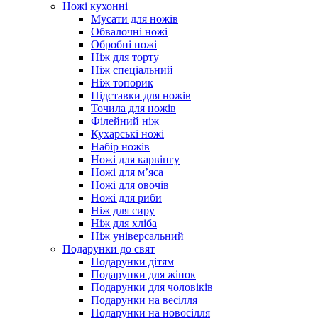
Ножі кухонні
Мусати для ножів
Обвалочні ножі
Обробні ножі
Ніж для торту
Ніж спеціальний
Ніж топорик
Підставки для ножів
Точила для ножів
Філейний ніж
Кухарські ножі
Набір ножів
Ножі для карвінгу
Ножі для м’яса
Ножі для овочів
Ножі для риби
Ніж для сиру
Ніж для хліба
Ніж універсальний
Подарунки до свят
Подарунки дітям
Подарунки для жінок
Подарунки для чоловіків
Подарунки на весілля
Подарунки на новосілля