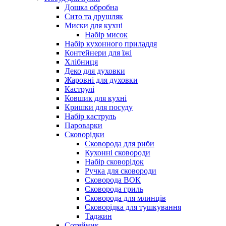
Дошка обробна
Сито та друшляк
Миски для кухні
Набір мисок
Набір кухонного приладдя
Контейнери для їжі
Хлібниця
Деко для духовки
Жаровні для духовки
Каструлі
Ковшик для кухні
Кришки для посуду
Набір каструль
Пароварки
Сковорідки
Сковорода для риби
Кухонні сковороди
Набір сковорідок
Ручка для сковороди
Сковорода ВОК
Сковорода гриль
Сковорода для млинців
Сковорідка для тушкування
Таджин
Сотейник