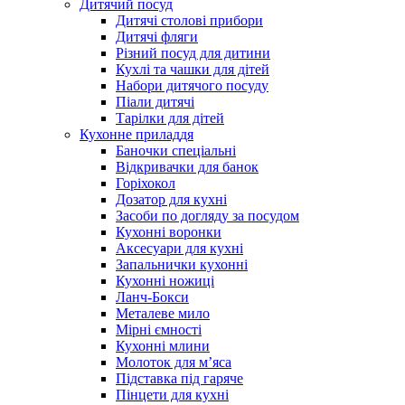
Дитячий посуд
Дитячі столові прибори
Дитячі фляги
Різний посуд для дитини
Кухлі та чашки для дітей
Набори дитячого посуду
Піали дитячі
Тарілки для дітей
Кухонне приладдя
Баночки спеціальні
Відкривачки для банок
Горіхокол
Дозатор для кухні
Засоби по догляду за посудом
Кухонні воронки
Аксесуари для кухні
Запальнички кухонні
Кухонні ножиці
Ланч-Бокси
Металеве мило
Мірні ємності
Кухонні млини
Молоток для м’яса
Підставка під гаряче
Пінцети для кухні