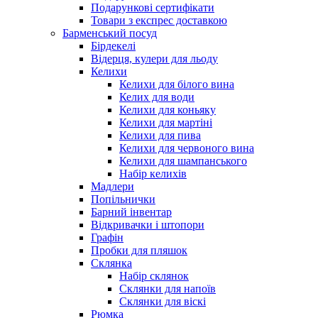
Подарункові сертифікати
Товари з експрес доставкою
Барменський посуд
Бірдекелі
Відерця, кулери для льоду
Келихи
Келихи для білого вина
Келих для води
Келихи для коньяку
Келихи для мартіні
Келихи для пива
Келихи для червоного вина
Келихи для шампанського
Набір келихів
Мадлери
Попільнички
Барний інвентар
Відкривачки і штопори
Графін
Пробки для пляшок
Склянка
Набір склянок
Склянки для напоїв
Склянки для віскі
Рюмка