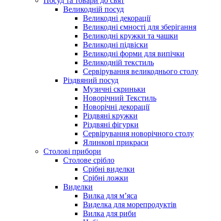
Посуд та товари до свят
Великодній посуд
Великодні декорації
Великодні ємності для зберігання
Великодні кружки та чашки
Великодні підвіски
Великодні форми для випічки
Великодній текстиль
Сервірування великоднього столу
Різдвяний посуд
Музичні скриньки
Новорічний Текстиль
Новорічні декорації
Різдвяні кружки
Різдвяні фігурки
Сервірування новорічного столу
Ялинкові прикраси
Столові прибори
Столове срібло
Срібні виделки
Срібні ложки
Виделки
Вилка для м’яса
Виделка для морепродуктів
Вилка для риби