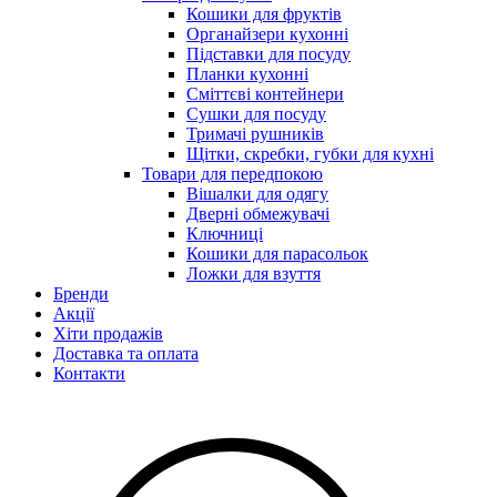
Кошики для фруктів
Органайзери кухонні
Підставки для посуду
Планки кухонні
Сміттєві контейнери
Сушки для посуду
Тримачі рушників
Щітки, скребки, губки для кухні
Товари для передпокою
Вішалки для одягу
Дверні обмежувачі
Ключниці
Кошики для парасольок
Ложки для взуття
Бренди
Акції
Хіти продажів
Доставка та оплата
Контакти