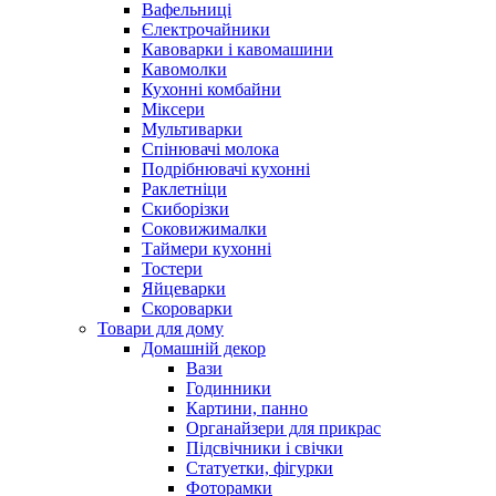
Вафельниці
Єлектрочайники
Кавоварки і кавомашини
Кавомолки
Кухонні комбайни
Міксери
Мультиварки
Спінювачі молока
Подрібнювачі кухонні
Раклетніци
Скиборізки
Соковижималки
Таймери кухонні
Тостери
Яйцеварки
Скороварки
Товари для дому
Домашній декор
Вази
Годинники
Картини, панно
Органайзери для прикрас
Підсвічники і свічки
Статуетки, фігурки
Фоторамки