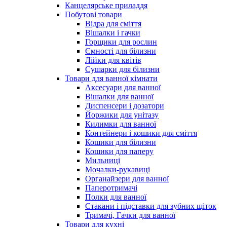
Канцелярське приладдя
Побутові товари
Відра для сміття
Вішалки і гачки
Горщики для рослин
Ємності для білизни
Лійки для квітів
Сушарки для білизни
Товари для ванної кімнати
Аксесуари для ванної
Вішалки для ванної
Диспенсери і дозатори
Йоржики для унітазу
Килимки для ванної
Контейнери і кошики для сміття
Кошики для білизни
Кошики для паперу
Мильниці
Мочалки-рукавиці
Органайзери для ванної
Паперотримачі
Полки для ванної
Стакани і підставки для зубних щіток
Тримачі, Гачки для ванної
Товари для кухні