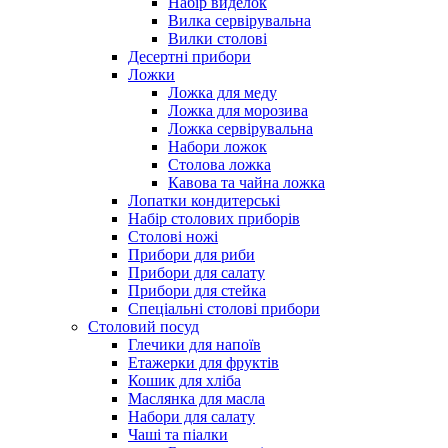
Набір виделок
Вилка сервірувальна
Вилки столові
Десертні прибори
Ложки
Ложка для меду
Ложка для морозива
Ложка сервірувальна
Набори ложок
Столова ложка
Кавова та чайна ложка
Лопатки кондитерські
Набір столових приборів
Столові ножі
Прибори для риби
Прибори для салату
Прибори для стейка
Спеціальні столові прибори
Столовий посуд
Глечики для напоїв
Етажерки для фруктів
Кошик для хліба
Маслянка для масла
Набори для салату
Чаші та піалки