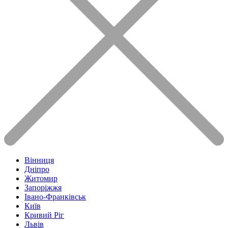
Вінниця
Дніпро
Житомир
Запоріжжя
Івано-Франківськ
Київ
Кривий Ріг
Львів