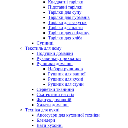
Квадратні тарілки
Підставні тарілки
Тарілки для супу
Тарілки для гурманів
Тарілка для закусок
Тарілка для пасти
Тарілки для сніданку
Тарілки для хліба
Супниці
Текстиль для дому
Подушки домашні
Рукавички, прихватки
Рушники домашні
Набори рушників
Рушник для ванної
Рушник для кухні
Рушник для сауни
Серветки тканинні
Скатертини на стіл
Фартух домашній
Халати домашні
Техніка для кухні
Аксесуари для кухонної техніки
Блендери
Ваги кухонні