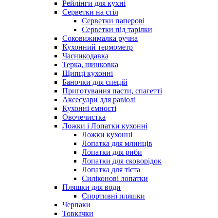
Рейлінги для кухні
Серветки на стіл
Серветки паперові
Серветки під тарілки
Соковижималка ручна
Кухонний термометр
Часникодавка
Терка, шинковка
Щипці кухонні
Баночки для спецій
Приготування пасти, спагетті
Аксесуари для равіолі
Кухонні ємності
Овочечистка
Ложки і Лопатки кухонні
Ложки кухонні
Лопатка для млинців
Лопатки для риби
Лопатки для сковорідок
Лопатка для тіста
Силіконові лопатки
Пляшки для води
Спортивні пляшки
Черпаки
Товкачки