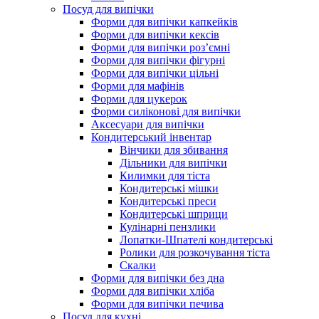
Посуд для випічки
Форми для випічки капкейків
Форми для випічки кексів
Форми для випічки роз’ємні
Форми для випічки фігурні
Форми для випічки цільні
Форми для мафінів
Форми для цукерок
Форми силіконові для випічки
Аксесуари для випічки
Кондитерський інвентар
Вінчики для збивання
Дільники для випічки
Килимки для тіста
Кондитерські мішки
Кондитерські преси
Кондитерські шприци
Кулінарні пензлики
Лопатки-Шпателі кондитерські
Ролики для розкочування тіста
Скалки
Форми для випічки без дна
Форми для випічки хліба
Форми для випічки печива
Посуд для кухні