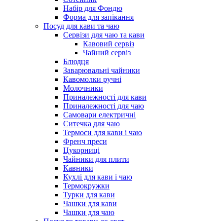
Набір для Фондю
Форма для запікання
Посуд для кави та чаю
Сервізи для чаю та кави
Кавовий сервіз
Чайний сервіз
Блюдця
Заварювальні чайники
Кавомолки ручні
Молочники
Приналежності для кави
Приналежності для чаю
Самовари електричні
Ситечка для чаю
Термоси для кави і чаю
Френч преси
Цукорниці
Чайники для плити
Кавники
Кухлі для кави і чаю
Термокружки
Турки для кави
Чашки для кави
Чашки для чаю