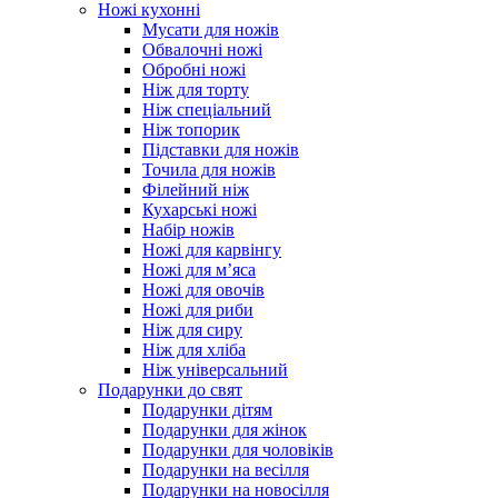
Ножі кухонні
Мусати для ножів
Обвалочні ножі
Обробні ножі
Ніж для торту
Ніж спеціальний
Ніж топорик
Підставки для ножів
Точила для ножів
Філейний ніж
Кухарські ножі
Набір ножів
Ножі для карвінгу
Ножі для м’яса
Ножі для овочів
Ножі для риби
Ніж для сиру
Ніж для хліба
Ніж універсальний
Подарунки до свят
Подарунки дітям
Подарунки для жінок
Подарунки для чоловіків
Подарунки на весілля
Подарунки на новосілля