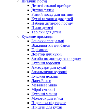
Дитячий посуд
Дитячі столові прибори
Дитячі фляги
Різний посуд для дитини
Кухлі та чашки для дітей
Набори дитячого посуду
Піали дитячі
Тарілки для дітей
Кухонне приладдя
Баночки спеціальні
Відкривачки для банок
Горіхокол
Дозатор для кухні
Засоби по догляду за посудом
Кухонні воронки
Аксесуари для кухні
Запальнички кухонні
Кухонні ножиці
Ланч-Бокси
Металеве мило
Мірні ємності
Кухонні млини
Молоток для м’яса
Підставка під гаряче
Пінцети для кухні