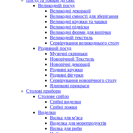
Посуд та товари до свят
Великодній посуд
Великодні декорації
Великодні ємності для зберігання
Великодні кружки та чашки
Великодні підвіски
Великодні форми для випічки
Великодній текстиль
Сервірування великоднього столу
Різдвяний посуд
Музичні скриньки
Новорічний Текстиль
Новорічні декорації
Різдвяні кружки
Різдвяні фігурки
Сервірування новорічного столу
Ялинкові прикраси
Столові прибори
Столове срібло
Срібні виделки
Срібні ложки
Виделки
Вилка для м’яса
Виделка для морепродуктів
Вилка для риби