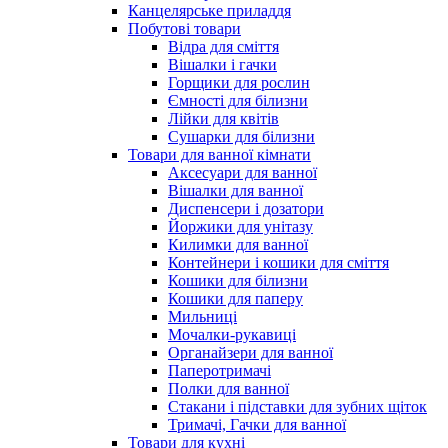
Канцелярське приладдя
Побутові товари
Відра для сміття
Вішалки і гачки
Горщики для рослин
Ємності для білизни
Лійки для квітів
Сушарки для білизни
Товари для ванної кімнати
Аксесуари для ванної
Вішалки для ванної
Диспенсери і дозатори
Йоржики для унітазу
Килимки для ванної
Контейнери і кошики для сміття
Кошики для білизни
Кошики для паперу
Мильниці
Мочалки-рукавиці
Органайзери для ванної
Паперотримачі
Полки для ванної
Стакани і підставки для зубних щіток
Тримачі, Гачки для ванної
Товари для кухні