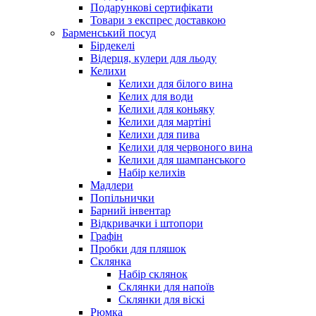
Подарункові сертифікати
Товари з експрес доставкою
Барменський посуд
Бірдекелі
Відерця, кулери для льоду
Келихи
Келихи для білого вина
Келих для води
Келихи для коньяку
Келихи для мартіні
Келихи для пива
Келихи для червоного вина
Келихи для шампанського
Набір келихів
Мадлери
Попільнички
Барний інвентар
Відкривачки і штопори
Графін
Пробки для пляшок
Склянка
Набір склянок
Склянки для напоїв
Склянки для віскі
Рюмка