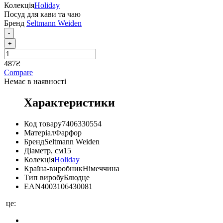
Колекція
Holiday
Посуд для кави та чаю
Бренд
Seltmann Weiden
-
+
487
₴
Compare
Немає в наявності
Характеристики
Код товару
7406330554
Матеріал
Фарфор
Бренд
Seltmann Weiden
Діаметр, см
15
Колекція
Holiday
Країна-виробник
Німеччина
Тип виробу
Блюдце
EAN
4003106430081
це: