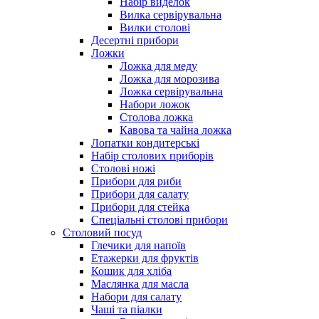
Набір виделок
Вилка сервірувальна
Вилки столові
Десертні прибори
Ложки
Ложка для меду
Ложка для морозива
Ложка сервірувальна
Набори ложок
Столова ложка
Кавова та чайна ложка
Лопатки кондитерські
Набір столових приборів
Столові ножі
Прибори для риби
Прибори для салату
Прибори для стейка
Спеціальні столові прибори
Столовий посуд
Глечики для напоїв
Етажерки для фруктів
Кошик для хліба
Маслянка для масла
Набори для салату
Чаші та піалки