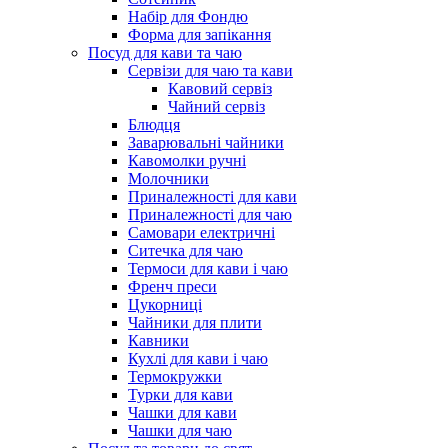
Набір для Фондю
Форма для запікання
Посуд для кави та чаю
Сервізи для чаю та кави
Кавовий сервіз
Чайний сервіз
Блюдця
Заварювальні чайники
Кавомолки ручні
Молочники
Приналежності для кави
Приналежності для чаю
Самовари електричні
Ситечка для чаю
Термоси для кави і чаю
Френч преси
Цукорниці
Чайники для плити
Кавники
Кухлі для кави і чаю
Термокружки
Турки для кави
Чашки для кави
Чашки для чаю