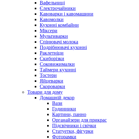
Вафельниці
Єлектрочайники
Кавоварки і кавомашини
Кавомолки
Кухонні комбайни
Міксери
Мультиварки
Спінювачі молока
Подрібнювачі кухонні
Раклетніци
Скиборізки
Соковижималки
Таймери кухонні
Тостери
Яйцеварки
Скороварки
Товари для дому
Домашній декор
Вази
Годинники
Картини, панно
Органайзери для прикрас
Підсвічники і свічки
Статуетки, фігурки
Фоторамки