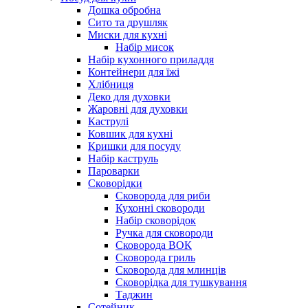
Дошка обробна
Сито та друшляк
Миски для кухні
Набір мисок
Набір кухонного приладдя
Контейнери для їжі
Хлібниця
Деко для духовки
Жаровні для духовки
Каструлі
Ковшик для кухні
Кришки для посуду
Набір каструль
Пароварки
Сковорідки
Сковорода для риби
Кухонні сковороди
Набір сковорідок
Ручка для сковороди
Сковорода ВОК
Сковорода гриль
Сковорода для млинців
Сковорідка для тушкування
Таджин
Сотейник