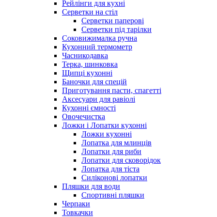
Рейлінги для кухні
Серветки на стіл
Серветки паперові
Серветки під тарілки
Соковижималка ручна
Кухонний термометр
Часникодавка
Терка, шинковка
Щипці кухонні
Баночки для спецій
Приготування пасти, спагетті
Аксесуари для равіолі
Кухонні ємності
Овочечистка
Ложки і Лопатки кухонні
Ложки кухонні
Лопатка для млинців
Лопатки для риби
Лопатки для сковорідок
Лопатка для тіста
Силіконові лопатки
Пляшки для води
Спортивні пляшки
Черпаки
Товкачки