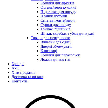
Кошики для фруктів
Органайзери кухонні
Підставки для посуду
Планки кухонні
Сміттєві контейнери
Сушки для посуду
Тримачі рушників
Щітки, скребки, губки для кухні
Товари для передпокою
Вішалки для одягу
Дверні обмежувачі
Ключниці
Кошики для парасольок
Ложки для взуття
Бренди
Акції
Хіти продажів
Доставка та оплата
Контакти