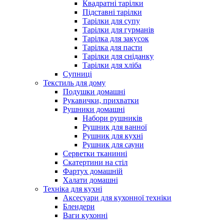
Квадратні тарілки
Підставні тарілки
Тарілки для супу
Тарілки для гурманів
Тарілка для закусок
Тарілка для пасти
Тарілки для сніданку
Тарілки для хліба
Супниці
Текстиль для дому
Подушки домашні
Рукавички, прихватки
Рушники домашні
Набори рушників
Рушник для ванної
Рушник для кухні
Рушник для сауни
Серветки тканинні
Скатертини на стіл
Фартух домашній
Халати домашні
Техніка для кухні
Аксесуари для кухонної техніки
Блендери
Ваги кухонні