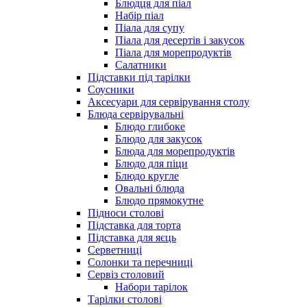
Блюдця для піал
Набір піал
Піала для супу
Піала для десертів і закусок
Піала для морепродуктів
Салатники
Підставки під тарілки
Соусники
Аксесуари для сервірування столу
Блюда сервірувальні
Блюдо глибоке
Блюдо для закусок
Блюда для морепродуктів
Блюдо для піци
Блюдо кругле
Овальні блюда
Блюдо прямокутне
Підноси столові
Підставка для торта
Підставка для яєць
Серветниці
Солонки та перечниці
Сервіз столовий
Набори тарілок
Тарілки столові