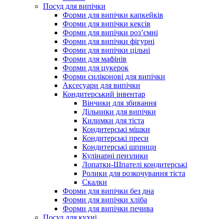
Посуд для випічки
Форми для випічки капкейків
Форми для випічки кексів
Форми для випічки роз’ємні
Форми для випічки фігурні
Форми для випічки цільні
Форми для мафінів
Форми для цукерок
Форми силіконові для випічки
Аксесуари для випічки
Кондитерський інвентар
Вінчики для збивання
Дільники для випічки
Килимки для тіста
Кондитерські мішки
Кондитерські преси
Кондитерські шприци
Кулінарні пензлики
Лопатки-Шпателі кондитерські
Ролики для розкочування тіста
Скалки
Форми для випічки без дна
Форми для випічки хліба
Форми для випічки печива
Посуд для кухні