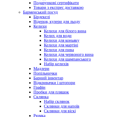
Подарункові сертифікати
Товари з експрес доставкою
Барменський посуд
Бірдекелі
Відерця, кулери для льоду
Келихи
Келихи для білого вина
Келих для води
Келихи для коньяку
Келихи для мартіні
Келихи для пива
Келихи для червоного вина
Келихи для шампанського
Набір келихів
Мадлери
Попільнички
Барний інвентар
Відкривачки і штопори
Графін
Пробки для пляшок
Склянка
Набір склянок
Склянки для напоїв
Склянки для віскі
Рюмка