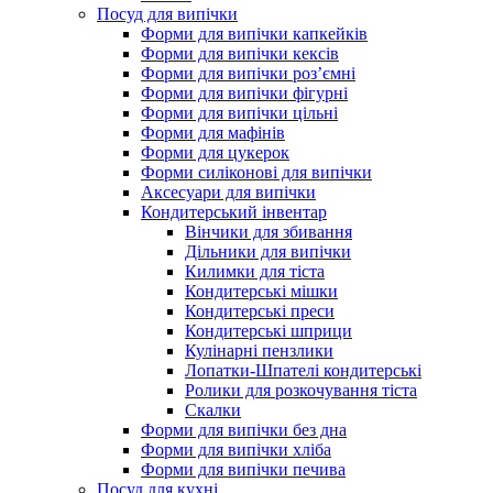
Посуд для випічки
Форми для випічки капкейків
Форми для випічки кексів
Форми для випічки роз’ємні
Форми для випічки фігурні
Форми для випічки цільні
Форми для мафінів
Форми для цукерок
Форми силіконові для випічки
Аксесуари для випічки
Кондитерський інвентар
Вінчики для збивання
Дільники для випічки
Килимки для тіста
Кондитерські мішки
Кондитерські преси
Кондитерські шприци
Кулінарні пензлики
Лопатки-Шпателі кондитерські
Ролики для розкочування тіста
Скалки
Форми для випічки без дна
Форми для випічки хліба
Форми для випічки печива
Посуд для кухні