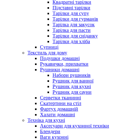
Квадратні тарілки
Підставні тарілки
Тарілки для супу
Тарілки для гурманів
Тарілка для закусок
Тарілка для пасти
Тарілки для сніданку
Тарілки для хліба
Супниці
Текстиль для дому
Подушки домашні
Рукавички, прихватки
Рушники домашні
Набори рушників
Рушник для ванної
Рушник для кухні
Рушник для сауни
Серветки тканинні
Скатертини на стіл
Фартух домашній
Халати домашні
Техніка для кухні
Аксесуари для кухонної техніки
Блендери
Ваги кухонні