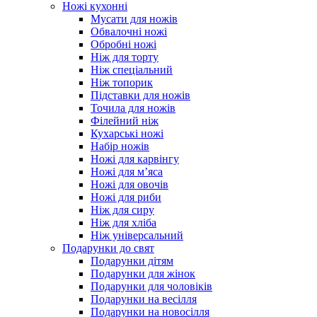
Ножі кухонні
Мусати для ножів
Обвалочні ножі
Обробні ножі
Ніж для торту
Ніж спеціальний
Ніж топорик
Підставки для ножів
Точила для ножів
Філейний ніж
Кухарські ножі
Набір ножів
Ножі для карвінгу
Ножі для м’яса
Ножі для овочів
Ножі для риби
Ніж для сиру
Ніж для хліба
Ніж універсальний
Подарунки до свят
Подарунки дітям
Подарунки для жінок
Подарунки для чоловіків
Подарунки на весілля
Подарунки на новосілля