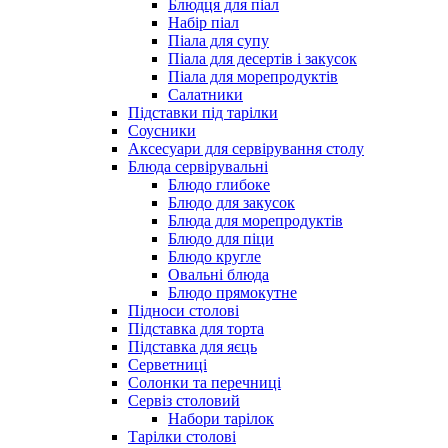
Блюдця для піал
Набір піал
Піала для супу
Піала для десертів і закусок
Піала для морепродуктів
Салатники
Підставки під тарілки
Соусники
Аксесуари для сервірування столу
Блюда сервірувальні
Блюдо глибоке
Блюдо для закусок
Блюда для морепродуктів
Блюдо для піци
Блюдо кругле
Овальні блюда
Блюдо прямокутне
Підноси столові
Підставка для торта
Підставка для яєць
Серветниці
Солонки та перечниці
Сервіз столовий
Набори тарілок
Тарілки столові