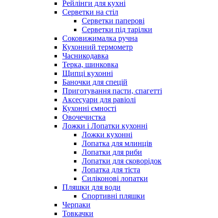
Рейлінги для кухні
Серветки на стіл
Серветки паперові
Серветки під тарілки
Соковижималка ручна
Кухонний термометр
Часникодавка
Терка, шинковка
Щипці кухонні
Баночки для спецій
Приготування пасти, спагетті
Аксесуари для равіолі
Кухонні ємності
Овочечистка
Ложки і Лопатки кухонні
Ложки кухонні
Лопатка для млинців
Лопатки для риби
Лопатки для сковорідок
Лопатка для тіста
Силіконові лопатки
Пляшки для води
Спортивні пляшки
Черпаки
Товкачки