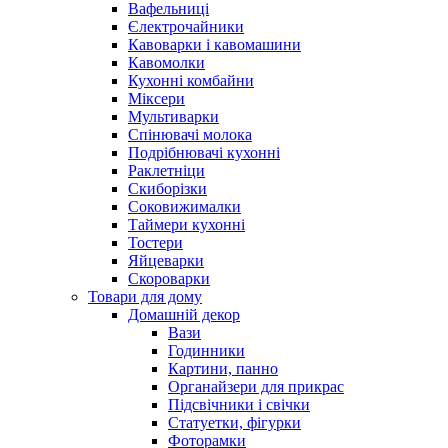
Вафельниці
Єлектрочайники
Кавоварки і кавомашини
Кавомолки
Кухонні комбайни
Міксери
Мультиварки
Спінювачі молока
Подрібнювачі кухонні
Раклетніци
Скиборізки
Соковижималки
Таймери кухонні
Тостери
Яйцеварки
Скороварки
Товари для дому
Домашній декор
Вази
Годинники
Картини, панно
Органайзери для прикрас
Підсвічники і свічки
Статуетки, фігурки
Фоторамки