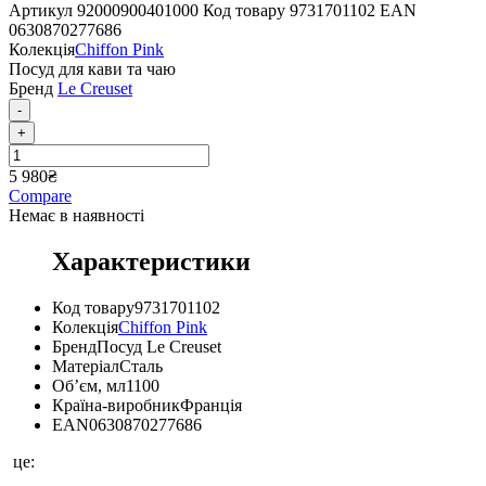
Артикул
92000900401000
Код товару
9731701102
EAN
0630870277686
Колекція
Chiffon Pink
Посуд для кави та чаю
Бренд
Le Creuset
-
+
5 980
₴
Compare
Немає в наявності
Характеристики
Код товару
9731701102
Колекція
Chiffon Pink
Бренд
Посуд Le Creuset
Матеріал
Сталь
Об’єм, мл
1100
Країна-виробник
Франція
EAN
0630870277686
це: