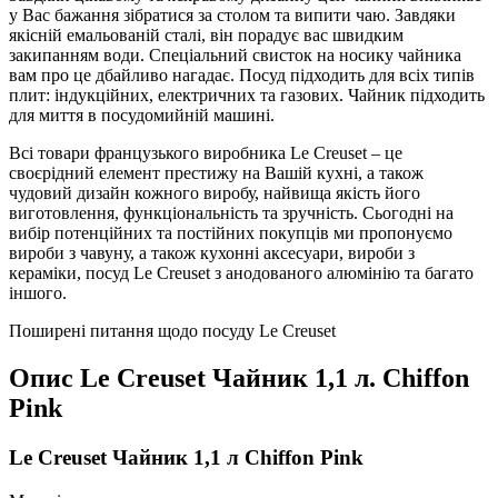
у Вас бажання зібратися за столом та випити чаю. Завдяки
якісній емальованій сталі, він порадує вас швидким
закипанням води. Спеціальний свисток на носику чайника
вам про це дбайливо нагадає. Посуд підходить для всіх типів
плит: індукційних, електричних та газових. Чайник підходить
для миття в посудомийній машині.
Всі товари французького виробника Le Creuset – це
своєрідний елемент престижу на Вашій кухні, а також
чудовий дизайн кожного виробу, найвища якість його
виготовлення, функціональність та зручність. Сьогодні на
вибір потенційних та постійних покупців ми пропонуємо
вироби з чавуну, а також кухонні аксесуари, вироби з
кераміки, посуд Le Creuset з анодованого алюмінію та багато
іншого.
Поширені питання щодо посуду Le Creuset
Опис
Le Creuset Чайник 1,1 л. Chiffon
Pink
Le Creuset Чайник 1,1 л Chiffon Pink