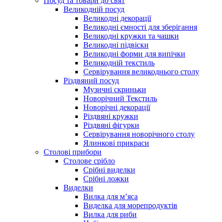
Посуд та товари до свят
Великодній посуд
Великодні декорації
Великодні ємності для зберігання
Великодні кружки та чашки
Великодні підвіски
Великодні форми для випічки
Великодній текстиль
Сервірування великоднього столу
Різдвяний посуд
Музичні скриньки
Новорічний Текстиль
Новорічні декорації
Різдвяні кружки
Різдвяні фігурки
Сервірування новорічного столу
Ялинкові прикраси
Столові прибори
Столове срібло
Срібні виделки
Срібні ложки
Виделки
Вилка для м’яса
Виделка для морепродуктів
Вилка для риби