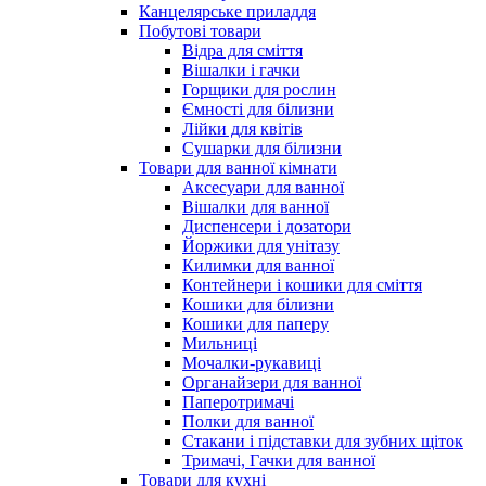
Канцелярське приладдя
Побутові товари
Відра для сміття
Вішалки і гачки
Горщики для рослин
Ємності для білизни
Лійки для квітів
Сушарки для білизни
Товари для ванної кімнати
Аксесуари для ванної
Вішалки для ванної
Диспенсери і дозатори
Йоржики для унітазу
Килимки для ванної
Контейнери і кошики для сміття
Кошики для білизни
Кошики для паперу
Мильниці
Мочалки-рукавиці
Органайзери для ванної
Паперотримачі
Полки для ванної
Стакани і підставки для зубних щіток
Тримачі, Гачки для ванної
Товари для кухні