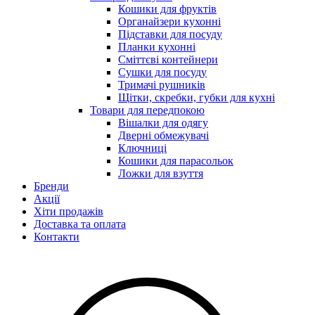
Кошики для фруктів
Органайзери кухонні
Підставки для посуду
Планки кухонні
Сміттєві контейнери
Сушки для посуду
Тримачі рушників
Щітки, скребки, губки для кухні
Товари для передпокою
Вішалки для одягу
Дверні обмежувачі
Ключниці
Кошики для парасольок
Ложки для взуття
Бренди
Акції
Хіти продажів
Доставка та оплата
Контакти