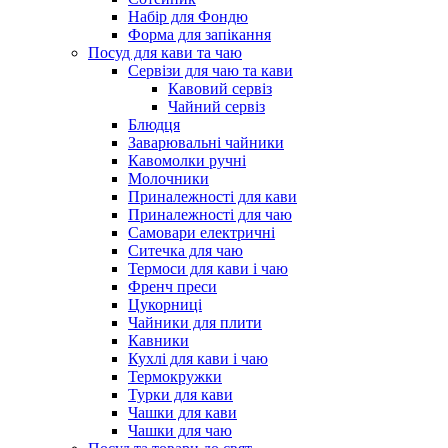
Набір для Фондю
Форма для запікання
Посуд для кави та чаю
Сервізи для чаю та кави
Кавовий сервіз
Чайний сервіз
Блюдця
Заварювальні чайники
Кавомолки ручні
Молочники
Приналежності для кави
Приналежності для чаю
Самовари електричні
Ситечка для чаю
Термоси для кави і чаю
Френч преси
Цукорниці
Чайники для плити
Кавники
Кухлі для кави і чаю
Термокружки
Турки для кави
Чашки для кави
Чашки для чаю