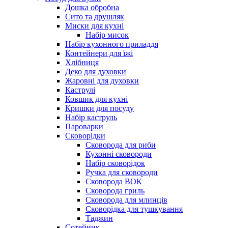
Дошка обробна
Сито та друшляк
Миски для кухні
Набір мисок
Набір кухонного приладдя
Контейнери для їжі
Хлібниця
Деко для духовки
Жаровні для духовки
Каструлі
Ковшик для кухні
Кришки для посуду
Набір каструль
Пароварки
Сковорідки
Сковорода для риби
Кухонні сковороди
Набір сковорідок
Ручка для сковороди
Сковорода ВОК
Сковорода гриль
Сковорода для млинців
Сковорідка для тушкування
Таджин
Сотейник