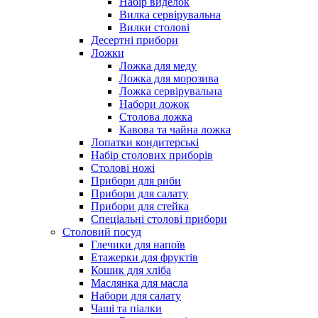
Набір виделок
Вилка сервірувальна
Вилки столові
Десертні прибори
Ложки
Ложка для меду
Ложка для морозива
Ложка сервірувальна
Набори ложок
Столова ложка
Кавова та чайна ложка
Лопатки кондитерські
Набір столових приборів
Столові ножі
Прибори для риби
Прибори для салату
Прибори для стейка
Спеціальні столові прибори
Столовий посуд
Глечики для напоїв
Етажерки для фруктів
Кошик для хліба
Маслянка для масла
Набори для салату
Чаші та піалки