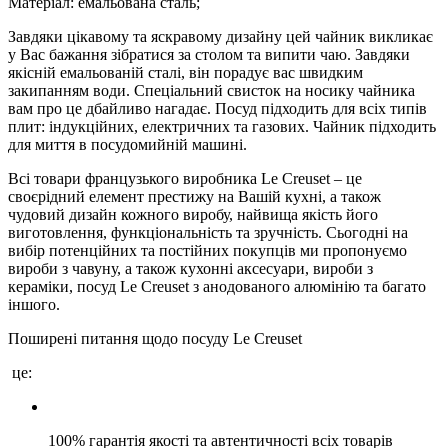
Матеріал: емальована сталь;
Завдяки цікавому та яскравому дизайну цей чайник викликає
у Вас бажання зібратися за столом та випити чаю. Завдяки
якісній емальованій сталі, він порадує вас швидким
закипанням води. Спеціальний свисток на носику чайника
вам про це дбайливо нагадає. Посуд підходить для всіх типів
плит: індукційних, електричних та газових. Чайник підходить
для миття в посудомийній машині.
Всі товари французького виробника Le Creuset – це
своєрідний елемент престижу на Вашій кухні, а також
чудовий дизайн кожного виробу, найвища якість його
виготовлення, функціональність та зручність. Сьогодні на
вибір потенційних та постійних покупців ми пропонуємо
вироби з чавуну, а також кухонні аксесуари, вироби з
кераміки, посуд Le Creuset з анодованого алюмінію та багато
іншого.
Поширені питання щодо посуду Le Creuset
це:
100% гарантія якості та автентичності всіх товарів