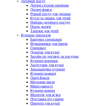
Дитячий посуд
Дитячі столові прибори
Дитячі фляги
Різний посуд для дитини
Кухлі та чашки для дітей
Набори дитячого посуду
Піали дитячі
Тарілки для дітей
Кухонне приладдя
Баночки спеціальні
Відкривачки для банок
Горіхокол
Дозатор для кухні
Засоби по догляду за посудом
Кухонні воронки
Аксесуари для кухні
Запальнички кухонні
Кухонні ножиці
Ланч-Бокси
Металеве мило
Мірні ємності
Кухонні млини
Молоток для м’яса
Підставка під гаряче
Пінцети для кухні