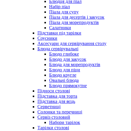
Блюдця для піал
Набір піал
Піала для супу
Піала для десертів і закусок
Піала для морепродуктів
Салатники
Підставки під тарілки
Соусники
Аксесуари для сервірування столу
Блюда сервірувальні
Блюдо глибоке
Блюдо для закусок
Блюда для морепродуктів
Блюдо для піци
Блюдо кругле
Овальні блюда
Блюдо прямокутне
Підноси столові
Підставка для торта
Підставка для яєць
Серветниці
Солонки та перечниці
Сервіз столовий
Набори тарілок
Тарілки столові