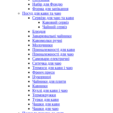
Набір для Фондю
Форма для запікання
Посуд для кави та чаю
Сервізи для чаю та кави
Кавовий сервіз
Чайний сервіз
Блюдця
Заварювальні чайники
Кавомолки ручні
Молочники
Приналежності для кави
Приналежності для чаю
Самовари електричні
Ситечка для чаю
Термоси для кави і чаю
Френч преси
Цукорниці
Чайники для плити
Кавники
Кухлі для кави і чаю
Термокружки
Турки для кави
Чашки для кави
Чашки для чаю