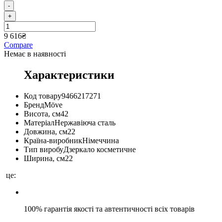
-
+
9 616
₴
Compare
Немає в наявності
Характеристики
Код товару
9466217271
Бренд
Möve
Висота, см
42
Матеріал
Нержавіюча сталь
Довжина, см
22
Країна-виробник
Німеччина
Тип виробу
Дзеркало косметичне
Ширина, см
22
це:
100% гарантія якості та автентичності всіх товарів