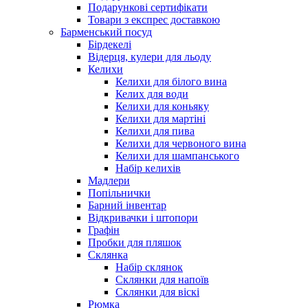
Подарункові сертифікати
Товари з експрес доставкою
Барменський посуд
Бірдекелі
Відерця, кулери для льоду
Келихи
Келихи для білого вина
Келих для води
Келихи для коньяку
Келихи для мартіні
Келихи для пива
Келихи для червоного вина
Келихи для шампанського
Набір келихів
Мадлери
Попільнички
Барний інвентар
Відкривачки і штопори
Графін
Пробки для пляшок
Склянка
Набір склянок
Склянки для напоїв
Склянки для віскі
Рюмка