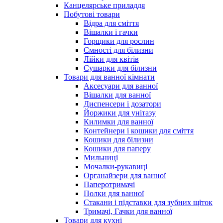
Канцелярське приладдя
Побутові товари
Відра для сміття
Вішалки і гачки
Горщики для рослин
Ємності для білизни
Лійки для квітів
Сушарки для білизни
Товари для ванної кімнати
Аксесуари для ванної
Вішалки для ванної
Диспенсери і дозатори
Йоржики для унітазу
Килимки для ванної
Контейнери і кошики для сміття
Кошики для білизни
Кошики для паперу
Мильниці
Мочалки-рукавиці
Органайзери для ванної
Паперотримачі
Полки для ванної
Стакани і підставки для зубних щіток
Тримачі, Гачки для ванної
Товари для кухні