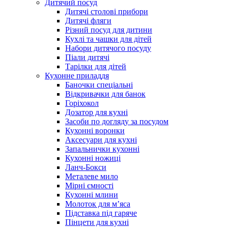
Дитячий посуд
Дитячі столові прибори
Дитячі фляги
Різний посуд для дитини
Кухлі та чашки для дітей
Набори дитячого посуду
Піали дитячі
Тарілки для дітей
Кухонне приладдя
Баночки спеціальні
Відкривачки для банок
Горіхокол
Дозатор для кухні
Засоби по догляду за посудом
Кухонні воронки
Аксесуари для кухні
Запальнички кухонні
Кухонні ножиці
Ланч-Бокси
Металеве мило
Мірні ємності
Кухонні млини
Молоток для м’яса
Підставка під гаряче
Пінцети для кухні