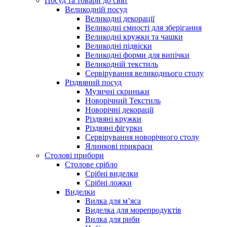
Посуд та товари до свят
Великодній посуд
Великодні декорації
Великодні ємності для зберігання
Великодні кружки та чашки
Великодні підвіски
Великодні форми для випічки
Великодній текстиль
Сервірування великоднього столу
Різдвяний посуд
Музичні скриньки
Новорічний Текстиль
Новорічні декорації
Різдвяні кружки
Різдвяні фігурки
Сервірування новорічного столу
Ялинкові прикраси
Столові прибори
Столове срібло
Срібні виделки
Срібні ложки
Виделки
Вилка для м’яса
Виделка для морепродуктів
Вилка для риби