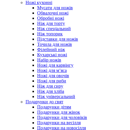
Ножі кухонні
Мусати для ножів
Обвалочні ножі
Обробні ножі
Ніж для торту
Ніж спеціальний
Ніж топорик
Підставки для ножів
Точила для ножів
Філейний ніж
Кухарські ножі
Набір ножів
Ножі для карвінгу
Ножі для м’яса
Ножі для овочів
Ножі для риби
Ніж для сиру
Ніж для хліба
Ніж універсальний
Подарунки до свят
Подарунки дітям
Подарунки для жінок
Подарунки для чоловіків
Подарунки на весілля
Подарунки на новосілля