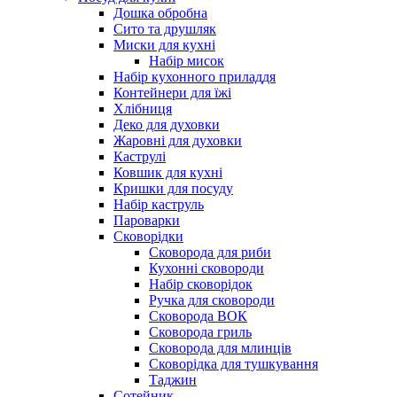
Дошка обробна
Сито та друшляк
Миски для кухні
Набір мисок
Набір кухонного приладдя
Контейнери для їжі
Хлібниця
Деко для духовки
Жаровні для духовки
Каструлі
Ковшик для кухні
Кришки для посуду
Набір каструль
Пароварки
Сковорідки
Сковорода для риби
Кухонні сковороди
Набір сковорідок
Ручка для сковороди
Сковорода ВОК
Сковорода гриль
Сковорода для млинців
Сковорідка для тушкування
Таджин
Сотейник