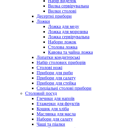
Набір виделок
Вилка сервірувальна
Вилки столові
Десертні прибори
Ложки
Ложка для меду
Ложка для морозива
Ложка сервірувальна
Набори ложок
Столова ложка
Кавова та чайна ложка
Лопатки кондитерські
Набір столових приборів
Столові ножі
Прибори для риби
Прибори для салату
Прибори для стейка
Спеціальні столові прибори
Столовий посуд
Глечики для напоїв
Етажерки для фруктів
Кошик для хліба
Маслянка для масла
Набори для салату
Чаші та піалки