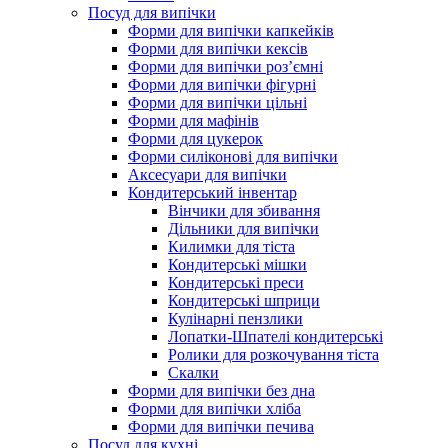
Посуд для випічки
Форми для випічки капкейків
Форми для випічки кексів
Форми для випічки роз’ємні
Форми для випічки фігурні
Форми для випічки цільні
Форми для мафінів
Форми для цукерок
Форми силіконові для випічки
Аксесуари для випічки
Кондитерський інвентар
Вінчики для збивання
Дільники для випічки
Килимки для тіста
Кондитерські мішки
Кондитерські преси
Кондитерські шприци
Кулінарні пензлики
Лопатки-Шпателі кондитерські
Ролики для розкочування тіста
Скалки
Форми для випічки без дна
Форми для випічки хліба
Форми для випічки печива
Посуд для кухні