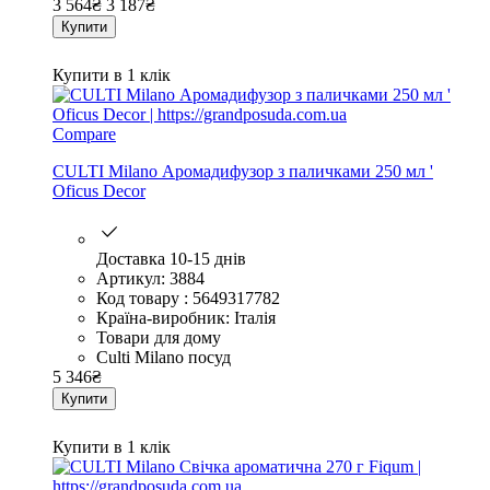
3 564
₴
3 187
₴
Купити
Купити в 1 клік
Compare
CULTI Milano Аромадифузор з паличками 250 мл '
Oficus Decor
Доставка 10-15 днів
Артикул: 3884
Код товару : 5649317782
Країна-виробник: Італія
Товари для дому
Culti Milano посуд
5 346
₴
Купити
Купити в 1 клік