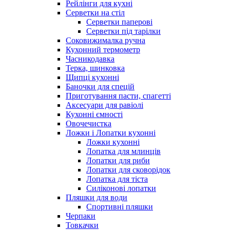
Рейлінги для кухні
Серветки на стіл
Серветки паперові
Серветки під тарілки
Соковижималка ручна
Кухонний термометр
Часникодавка
Терка, шинковка
Щипці кухонні
Баночки для спецій
Приготування пасти, спагетті
Аксесуари для равіолі
Кухонні ємності
Овочечистка
Ложки і Лопатки кухонні
Ложки кухонні
Лопатка для млинців
Лопатки для риби
Лопатки для сковорідок
Лопатка для тіста
Силіконові лопатки
Пляшки для води
Спортивні пляшки
Черпаки
Товкачки