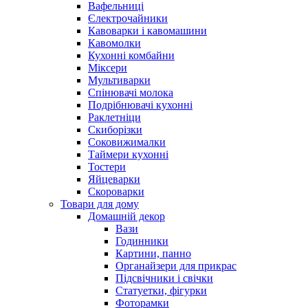
Вафельниці
Єлектрочайники
Кавоварки і кавомашини
Кавомолки
Кухонні комбайни
Міксери
Мультиварки
Спінювачі молока
Подрібнювачі кухонні
Раклетніци
Скиборізки
Соковижималки
Таймери кухонні
Тостери
Яйцеварки
Скороварки
Товари для дому
Домашній декор
Вази
Годинники
Картини, панно
Органайзери для прикрас
Підсвічники і свічки
Статуетки, фігурки
Фоторамки