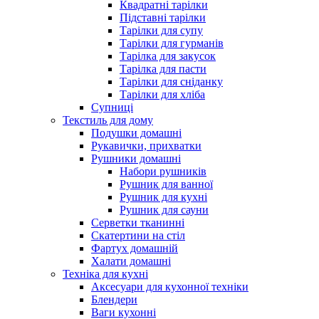
Квадратні тарілки
Підставні тарілки
Тарілки для супу
Тарілки для гурманів
Тарілка для закусок
Тарілка для пасти
Тарілки для сніданку
Тарілки для хліба
Супниці
Текстиль для дому
Подушки домашні
Рукавички, прихватки
Рушники домашні
Набори рушників
Рушник для ванної
Рушник для кухні
Рушник для сауни
Серветки тканинні
Скатертини на стіл
Фартух домашній
Халати домашні
Техніка для кухні
Аксесуари для кухонної техніки
Блендери
Ваги кухонні