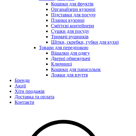
Кошики для фруктів
Органайзери кухонні
Підставки для посуду
Планки кухонні
Сміттєві контейнери
Сушки для посуду
Тримачі рушників
Щітки, скребки, губки для кухні
Товари для передпокою
Вішалки для одягу
Дверні обмежувачі
Ключниці
Кошики для парасольок
Ложки для взуття
Бренди
Акції
Хіти продажів
Доставка та оплата
Контакти