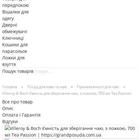
передпокою
Вішалки для
одягу
Дверні
обмежувачі
Ключниці
Кошики для
парасольок
Ложки для
взуття
Пошук товарів
Головна
Посуд для кави та чаю
Приналежності для чаю
Villeroy & Boch Ємність для зберігання чаю, з ложкою, 700 мл Tea Passion
Все про товар
Опис
Оплата і Гарантія
Відгуки