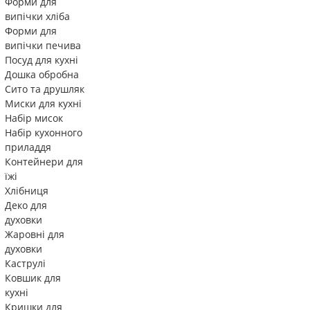
Форми для
випічки хліба
Форми для
випічки печива
Посуд для кухні
Дошка обробна
Сито та друшляк
Миски для кухні
Набір мисок
Набір кухонного
приладдя
Контейнери для
їжі
Хлібниця
Деко для
духовки
Жаровні для
духовки
Каструлі
Ковшик для
кухні
Кришки для