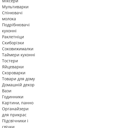
Міксери
Мультиварки
Спінювачі
молока
Подрібнювачі
кухонні
Раклетніци
Скиборізки
Соковижималки
Таймери кухонні
Тостери
Яйцеварки
Скороварки
Товари для дому
Домашній декор
Вази
Годинники
Картини, панно
Органайзери
для прикрас
Підсвічники і
свічки