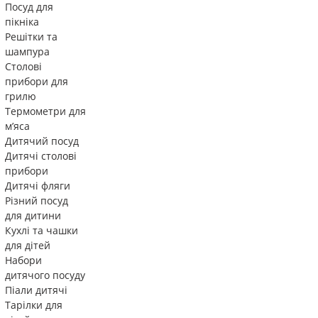
Посуд для
пікніка
Решітки та
шампура
Столові
прибори для
грилю
Термометри для
м’яса
Дитячий посуд
Дитячі столові
прибори
Дитячі фляги
Різний посуд
для дитини
Кухлі та чашки
для дітей
Набори
дитячого посуду
Піали дитячі
Тарілки для