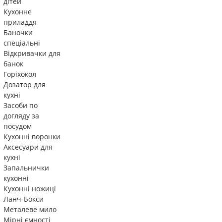
дітей
Кухонне
приладдя
Баночки
спеціальні
Відкривачки для
банок
Горіхокол
Дозатор для
кухні
Засоби по
догляду за
посудом
Кухонні воронки
Аксесуари для
кухні
Запальнички
кухонні
Кухонні ножиці
Ланч-Бокси
Металеве мило
Мірні ємності