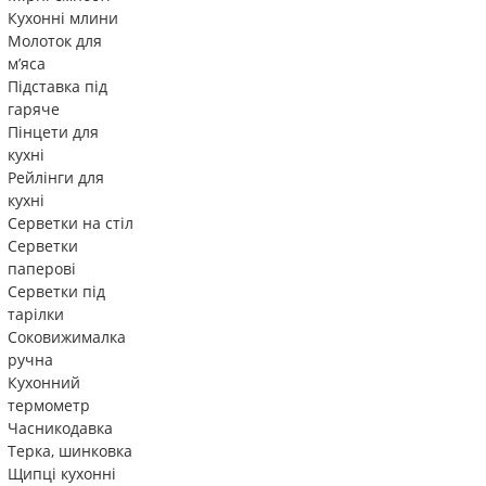
Кухонні млини
Молоток для
м’яса
Підставка під
гаряче
Пінцети для
кухні
Рейлінги для
кухні
Серветки на стіл
Серветки
паперові
Серветки під
тарілки
Соковижималка
ручна
Кухонний
термометр
Часникодавка
Терка, шинковка
Щипці кухонні