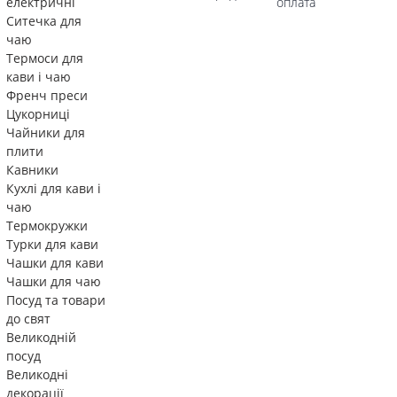
електричні
оплата
Ситечка для
чаю
Термоси для
кави і чаю
Френч преси
Цукорниці
Чайники для
плити
Кавники
Кухлі для кави і
чаю
Термокружки
Турки для кави
Чашки для кави
Чашки для чаю
Посуд та товари
до свят
Великодній
посуд
Великодні
декорації