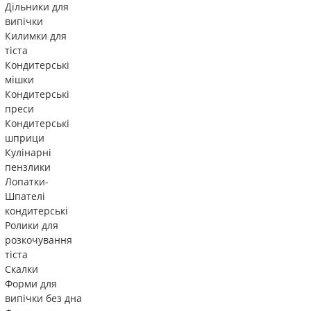
Дільники для
випічки
Килимки для
тіста
Кондитерські
мішки
Кондитерські
преси
Кондитерські
шприци
Кулінарні
пензлики
Лопатки-
Шпателі
кондитерські
Ролики для
розкочування
тіста
Скалки
Форми для
випічки без дна