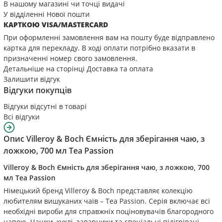
В нашому магазині чи точці видачі
У відділенні Нової пошти
КАРТКОЮ VISA/MASTERCARD
При оформленні замовлення вам на пошту буде відправлено
картка для перекладу. В ході оплати потрібно вказати в
призначенні номер свого замовлення.
Детальніше на сторінці
Доставка та оплата
Залишити відгук
Відгуки покупців
Відгуки відсутні в товарі
Всі відгуки
Опис
Villeroy & Boch Ємність для зберігання чаю, з
ложкою, 700 мл Tea Passion
Villeroy & Boch Ємність для зберігання чаю, з ложкою, 700
мл Tea Passion
Німецький бренд Villeroy & Boch представляє колекцію
любителям вишуканих чаїв – Tea Passion. Серія включає всі
необхідні вироби для справжніх поціновувачів благородного
напою. Чашки, кухлі, заварники та спеціальні підігрівачі