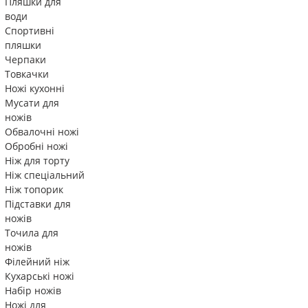
Пляшки для
води
Спортивні
пляшки
Черпаки
Товкачки
Ножі кухонні
Мусати для
ножів
Обвалочні ножі
Обробні ножі
Ніж для торту
Ніж спеціальний
Ніж топорик
Підставки для
ножів
Точила для
ножів
Філейний ніж
Кухарські ножі
Набір ножів
Ножі для