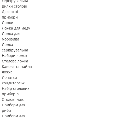
сервірувальна
Вилки столові
Десертні
прибори
Ложки
Ложка для меду
Ложка для
морозива
Ложка
сервірувальна
Набори ложок
Столова ложка
Кавова та чайна
ложка
Лопатки
кондитерські
Набір столових
приборів
Столові ножі
Прибори для
риби
Прибори для