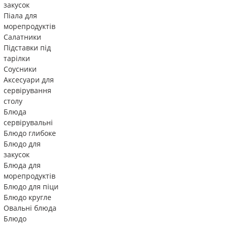
закусок
Піала для
морепродуктів
Салатники
Підставки під
тарілки
Соусники
Аксесуари для
сервірування
столу
Блюда
сервірувальні
Блюдо глибоке
Блюдо для
закусок
Блюда для
морепродуктів
Блюдо для піци
Блюдо кругле
Овальні блюда
Блюдо