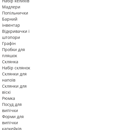
Набір келихів
Мадлери
Попільнички
Барний
інвентар
Відкривачки і
штопори
Графін
Пробки для
пляшок
Склянка
Набір склянок
Склянки для
напоїв
Склянки для
віскі
Рюмка
Посуд для
випічки
Форми для
випічки
капкейків