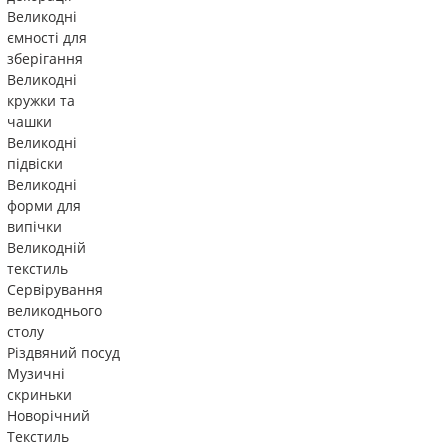
Великодні
ємності для
зберігання
Великодні
кружки та
чашки
Великодні
підвіски
Великодні
форми для
випічки
Великодній
текстиль
Сервірування
великоднього
столу
Різдвяний посуд
Музичні
скриньки
Новорічний
Текстиль