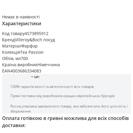
Немає в наявності
Характеристики
Код товару
4573895912
Бренд
Villeroy&Boch посуд
Матеріал
Фарфор
Колекція
Tea Passion
Об’єм, мл
700
Країна-виробник
Німеччина
EAN
4003686334083
це:
100% гарантія якості та автентичності всіх товарів
Прямі поставки від виробників кращих європейських брендів
Якісна упаковка замовленого товару, яка забезпечить його цілісність і
збереження
Оплата готівкою в гривні можлива для всіх способів
доставки: