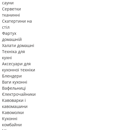
сауни
Серветки
тканинні
Скатертини на
стіл
Фартух
домашній
Халати домашні
Техніка для
кухні
Аксесуари для
кухонної техніки
Блендери
Ваги кухонні
Вафельниці
Єлектрочайники
Кавоварки і
кавомашини
Кавомолки
Кухонні
комбайни