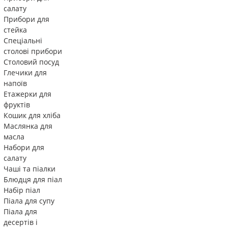
салату
Прибори для
стейка
Спеціальні
столові прибори
Столовий посуд
Глечики для
напоїв
Етажерки для
фруктів
Кошик для хліба
Маслянка для
масла
Набори для
салату
Чаші та піалки
Блюдця для піал
Набір піал
Піала для супу
Піала для
десертів і