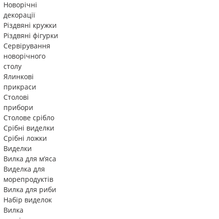
Новорічні
декорації
Різдвяні кружки
Різдвяні фігурки
Сервірування
новорічного
столу
Ялинкові
прикраси
Столові
прибори
Столове срібло
Срібні виделки
Срібні ложки
Виделки
Вилка для м’яса
Виделка для
морепродуктів
Вилка для риби
Набір виделок
Вилка