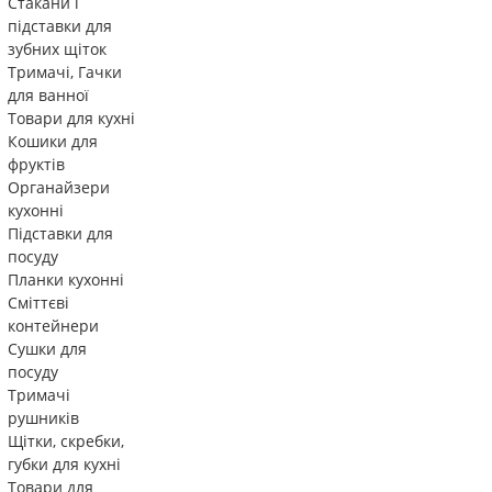
Стакани і
підставки для
зубних щіток
Тримачі, Гачки
для ванної
Товари для кухні
Кошики для
фруктів
Органайзери
кухонні
Підставки для
посуду
Планки кухонні
Сміттєві
контейнери
Сушки для
посуду
Тримачі
рушників
Щітки, скребки,
губки для кухні
Товари для