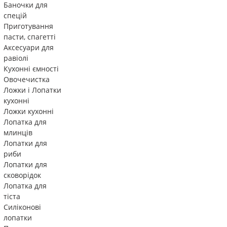
Баночки для
спецій
Приготування
пасти, спагетті
Аксесуари для
равіолі
Кухонні ємності
Овочечистка
Ложки і Лопатки
кухонні
Ложки кухонні
Лопатка для
млинців
Лопатки для
риби
Лопатки для
сковорідок
Лопатка для
тіста
Силіконові
лопатки