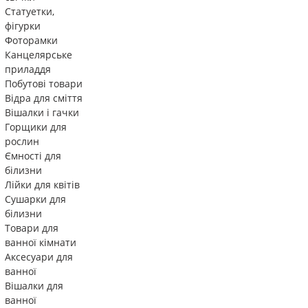
Статуетки,
фігурки
Фоторамки
Канцелярське
приладдя
Побутові товари
Відра для сміття
Вішалки і гачки
Горщики для
рослин
Ємності для
білизни
Лійки для квітів
Сушарки для
білизни
Товари для
ванної кімнати
Аксесуари для
ванної
Вішалки для
ванної