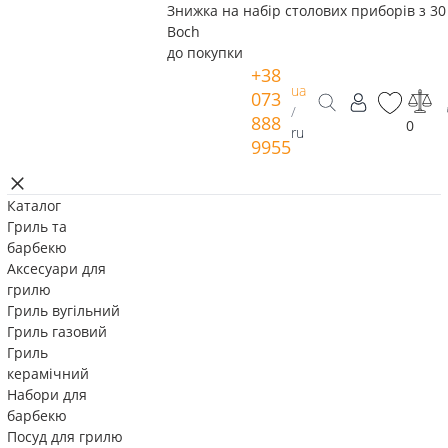
Знижка на набір столових приборів з 30 
Boch
до покупки
+38
ua
073
/
888
0
ru
9955
Каталог
Гриль та
барбекю
Аксесуари для
грилю
Гриль вугільний
Гриль газовий
Гриль
керамічний
Набори для
барбекю
Посуд для грилю