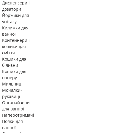
Диспенсери і
дозатори
Йоржики для
унітазу
Килимки для
ванної
Контейнери і
кошики для
сміття
Кошики для
білизни
Кошики для
паперу
Мильниці
Мочалки-
рукавиці
Органайзери
для ванної
Паперотримачі
Полки для
ванної