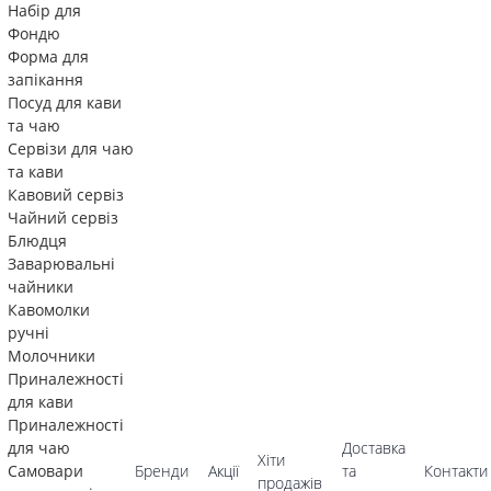
Набір для
Фондю
Форма для
запікання
Посуд для кави
та чаю
Сервізи для чаю
та кави
Кавовий сервіз
Чайний сервіз
Блюдця
Заварювальні
чайники
Кавомолки
ручні
Молочники
Приналежності
для кави
Приналежності
для чаю
Доставка
Хіти
Самовари
Бренди
Акції
та
Контакти
продажів