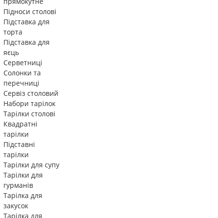
прямокутне
Підноси столові
Підставка для
торта
Підставка для
яєць
Серветниці
Солонки та
перечниці
Сервіз столовий
Набори тарілок
Тарілки столові
Квадратні
тарілки
Підставні
тарілки
Тарілки для супу
Тарілки для
гурманів
Тарілка для
закусок
Тарілка для