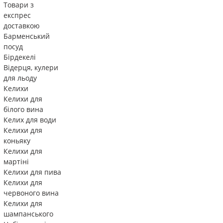
Товари з
експрес
доставкою
Барменський
посуд
Бірдекелі
Відерця, кулери
для льоду
Келихи
Келихи для
білого вина
Келих для води
Келихи для
коньяку
Келихи для
мартіні
Келихи для пива
Келихи для
червоного вина
Келихи для
шампанського