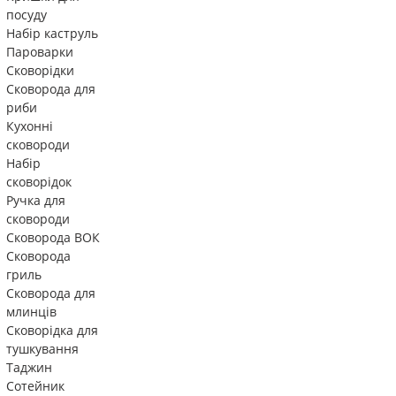
посуду
Набір каструль
Пароварки
Сковорідки
Сковорода для
риби
Кухонні
сковороди
Набір
сковорідок
Ручка для
сковороди
Сковорода ВОК
Сковорода
гриль
Сковорода для
млинців
Сковорідка для
тушкування
Таджин
Сотейник