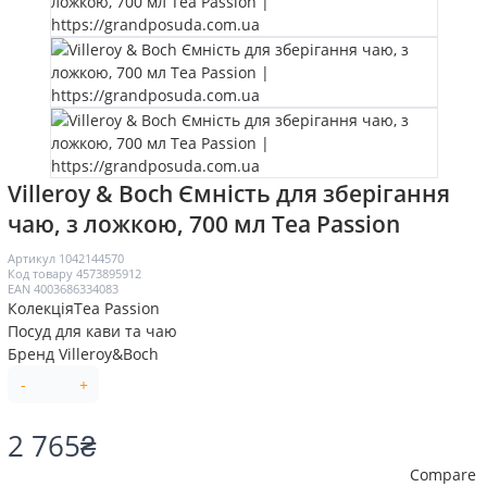
Villeroy & Boch Ємність для зберігання
чаю, з ложкою, 700 мл Tea Passion
Артикул
1042144570
Код товару
4573895912
EAN
4003686334083
Колекція
Tea Passion
Посуд для кави та чаю
Бренд
Villeroy&Boch
-
+
2 765
₴
Compare