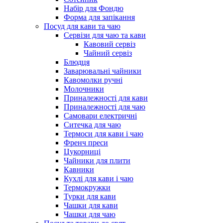
Набір для Фондю
Форма для запікання
Посуд для кави та чаю
Сервізи для чаю та кави
Кавовий сервіз
Чайний сервіз
Блюдця
Заварювальні чайники
Кавомолки ручні
Молочники
Приналежності для кави
Приналежності для чаю
Самовари електричні
Ситечка для чаю
Термоси для кави і чаю
Френч преси
Цукорниці
Чайники для плити
Кавники
Кухлі для кави і чаю
Термокружки
Турки для кави
Чашки для кави
Чашки для чаю