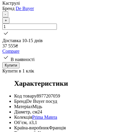
Каструлі
Бренд
De Buyer
-
+
Доставка 10-15 днів
37 555
₴
Compare
В наявності
Купити
Купити в 1 клік
Характеристики
Код товару
8977207059
Бренд
De Buyer посуд
Матеріал
Мідь
Діаметр, см
24
Колекція
Prima Matera
Об’єм, л
3,1
Країна-виробник
Франція