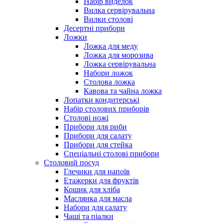
Набір виделок
Вилка сервірувальна
Вилки столові
Десертні прибори
Ложки
Ложка для меду
Ложка для морозива
Ложка сервірувальна
Набори ложок
Столова ложка
Кавова та чайна ложка
Лопатки кондитерські
Набір столових приборів
Столові ножі
Прибори для риби
Прибори для салату
Прибори для стейка
Спеціальні столові прибори
Столовий посуд
Глечики для напоїв
Етажерки для фруктів
Кошик для хліба
Маслянка для масла
Набори для салату
Чаші та піалки