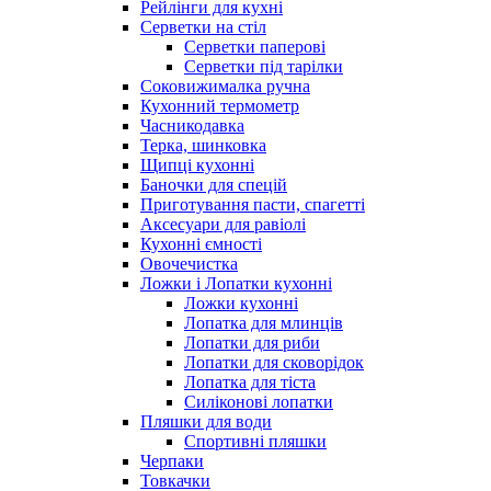
Рейлінги для кухні
Серветки на стіл
Серветки паперові
Серветки під тарілки
Соковижималка ручна
Кухонний термометр
Часникодавка
Терка, шинковка
Щипці кухонні
Баночки для спецій
Приготування пасти, спагетті
Аксесуари для равіолі
Кухонні ємності
Овочечистка
Ложки і Лопатки кухонні
Ложки кухонні
Лопатка для млинців
Лопатки для риби
Лопатки для сковорідок
Лопатка для тіста
Силіконові лопатки
Пляшки для води
Спортивні пляшки
Черпаки
Товкачки