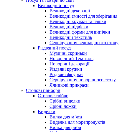
Посуд та товари до свят
Великодній посуд
Великодні декорації
Великодні ємності для зберігання
Великодні кружки та чашки
Великодні підвіски
Великодні форми для випічки
Великодній текстиль
Сервірування великоднього столу
Різдвяний посуд
Музичні скриньки
Новорічний Текстиль
Новорічні декорації
Різдвяні кружки
Різдвяні фігурки
Сервірування новорічного столу
Ялинкові прикраси
Столові прибори
Столове срібло
Срібні виделки
Срібні ложки
Виделки
Вилка для м’яса
Виделка для морепродуктів
Вилка для риби