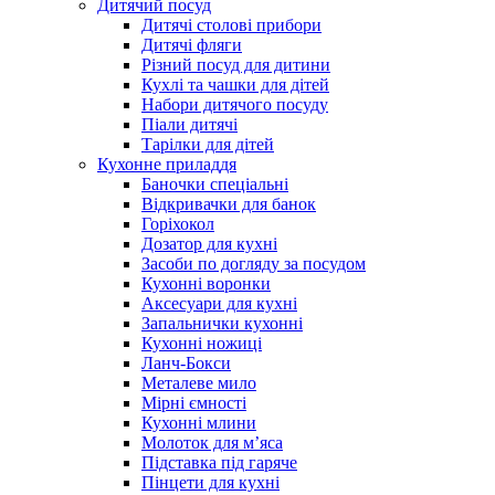
Дитячий посуд
Дитячі столові прибори
Дитячі фляги
Різний посуд для дитини
Кухлі та чашки для дітей
Набори дитячого посуду
Піали дитячі
Тарілки для дітей
Кухонне приладдя
Баночки спеціальні
Відкривачки для банок
Горіхокол
Дозатор для кухні
Засоби по догляду за посудом
Кухонні воронки
Аксесуари для кухні
Запальнички кухонні
Кухонні ножиці
Ланч-Бокси
Металеве мило
Мірні ємності
Кухонні млини
Молоток для м’яса
Підставка під гаряче
Пінцети для кухні