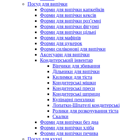
Посуд для випічки
Форми для випічки капкейків
Форми для випічки кексів
Форми для випічки роз’ємні
Форми для випічки фігурні
Форми для випічки цільні
Форми для мафінів
Форми для цукерок
Форми силіконові для випічки
Аксесуари для випічки
Кондитерський інвентар
Вінчики для збивання
Дільники для випічки
Килимки для тіста
Кондитерські мішки
Кондитерські преси
Кондитерські шприци
Кулінарні пензлики
Лопатки-Шпателі кондитерські
Ролики для розкочування тіста
Скалки
Форми для випічки без дна
Форми для випічки хліба
Форми для випічки печива
Посуд для кухні