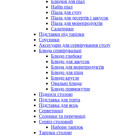
Блюдця для піал
Набір піал
Піала для супу
Піала для десертів і закусок
Піала для морепродуктів
Салатники
Підставки під тарілки
Соусники
Аксесуари для сервірування столу
Блюда сервірувальні
Блюдо глибоке
Блюдо для закусок
Блюда для морепродуктів
Блюдо для піци
Блюдо кругле
Овальні блюда
Блюдо прямокутне
Підноси столові
Підставка для торта
Підставка для яєць
Серветниці
Солонки та перечниці
Сервіз столовий
Набори тарілок
Тарілки столові