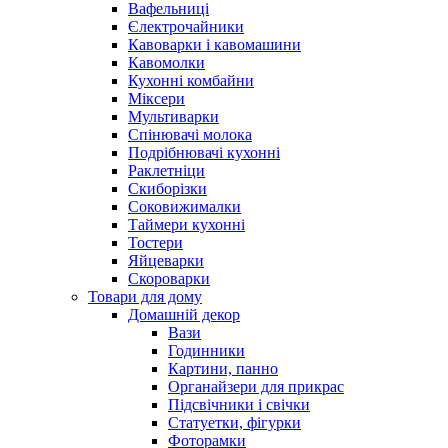
Вафельниці
Єлектрочайники
Кавоварки і кавомашини
Кавомолки
Кухонні комбайни
Міксери
Мультиварки
Спінювачі молока
Подрібнювачі кухонні
Раклетніци
Скиборізки
Соковижималки
Таймери кухонні
Тостери
Яйцеварки
Скороварки
Товари для дому
Домашній декор
Вази
Годинники
Картини, панно
Органайзери для прикрас
Підсвічники і свічки
Статуетки, фігурки
Фоторамки