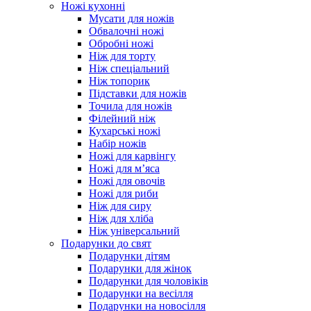
Ножі кухонні
Мусати для ножів
Обвалочні ножі
Обробні ножі
Ніж для торту
Ніж спеціальний
Ніж топорик
Підставки для ножів
Точила для ножів
Філейний ніж
Кухарські ножі
Набір ножів
Ножі для карвінгу
Ножі для м’яса
Ножі для овочів
Ножі для риби
Ніж для сиру
Ніж для хліба
Ніж універсальний
Подарунки до свят
Подарунки дітям
Подарунки для жінок
Подарунки для чоловіків
Подарунки на весілля
Подарунки на новосілля