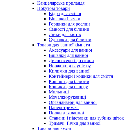
Канцелярське приладдя
Побутові товари
Відра для сміття
Вішалки і гачки
Горщики для рослин
Ємності для білизни
Лійки для квітів
Сушарки для білизни
Товари для ванної кімнати
Аксесуари для ванної
Вішалки для ванної
Диспенсери і дозатори
Йоржики для унітазу
Килимки для ванної
Контейнери і кошики для сміття
Кошики для білизни
Кошики для паперу
Мильниці
Мочалки-рукавиці
Органайзери для ванної
Паперотримачі
Полки для ванної
Стакани і підставки для зубних щіток
Тримачі, Гачки для ванної
Товари для кухні