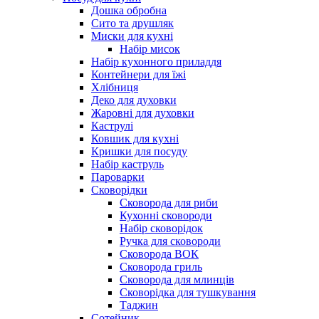
Дошка обробна
Сито та друшляк
Миски для кухні
Набір мисок
Набір кухонного приладдя
Контейнери для їжі
Хлібниця
Деко для духовки
Жаровні для духовки
Каструлі
Ковшик для кухні
Кришки для посуду
Набір каструль
Пароварки
Сковорідки
Сковорода для риби
Кухонні сковороди
Набір сковорідок
Ручка для сковороди
Сковорода ВОК
Сковорода гриль
Сковорода для млинців
Сковорідка для тушкування
Таджин
Сотейник