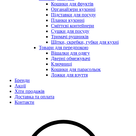
Кошики для фруктів
Органайзери кухонні
Підставки для посуду
Планки кухонні
Сміттєві контейнери
Сушки для посуду
Тримачі рушників
Щітки, скребки, губки для кухні
Товари для передпокою
Вішалки для одягу
Дверні обмежувачі
Ключниці
Кошики для парасольок
Ложки для взуття
Бренди
Акції
Хіти продажів
Доставка та оплата
Контакти