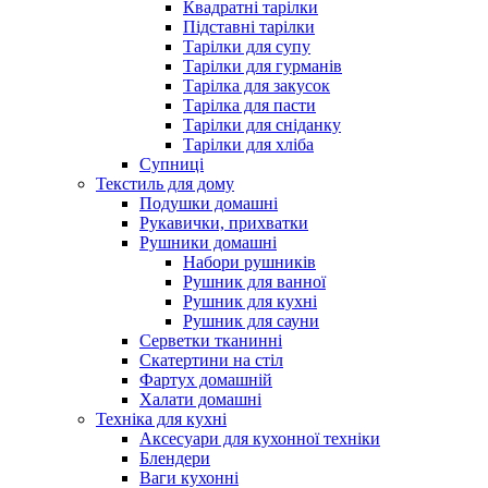
Квадратні тарілки
Підставні тарілки
Тарілки для супу
Тарілки для гурманів
Тарілка для закусок
Тарілка для пасти
Тарілки для сніданку
Тарілки для хліба
Супниці
Текстиль для дому
Подушки домашні
Рукавички, прихватки
Рушники домашні
Набори рушників
Рушник для ванної
Рушник для кухні
Рушник для сауни
Серветки тканинні
Скатертини на стіл
Фартух домашній
Халати домашні
Техніка для кухні
Аксесуари для кухонної техніки
Блендери
Ваги кухонні