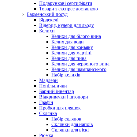
Подарункові сертифікати
Товари з експрес доставкою
Барменський посуд
Бірдекелі
Відерця, кулери для льоду
Келихи
Келихи для білого вина
Келих для води
Келихи для коньяку
Келихи для мартіні
Келихи для пива
Келихи для червоного вина
Келихи для шампанського
Набір келихів
Мадлери
Попільнички
Барний інвентар
Відкривачки і штопори
Графін
Пробки для пляшок
Склянка
Набір склянок
Склянки для напоїв
Склянки для віскі
Рюмка