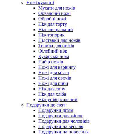
Ножі кухонні
Мусати для ножів
Обвалочні ножі
Обробні ножі
Ніж для торту
Ніж спеціальний
Ніж топорик
Підставки для ножів
Точила для ножів
Філейний ніж
Кухарські ножі
Набір ножів
Ножі для карвінгу
Ножі для м’яса
Ножі для овочів
Ножі для риби
Ніж для сиру
Ніж для хліба
Ніж універсальний
Подарунки до свят
Подарунки дітям
Подарунки для жінок
Подарунки для чоловіків
Подарунки на весілля
Подарунки на новосілля