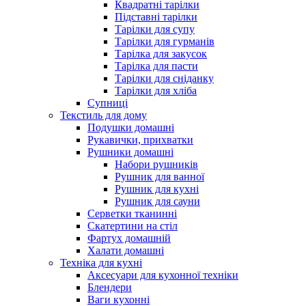
Квадратні тарілки
Підставні тарілки
Тарілки для супу
Тарілки для гурманів
Тарілка для закусок
Тарілка для пасти
Тарілки для сніданку
Тарілки для хліба
Супниці
Текстиль для дому
Подушки домашні
Рукавички, прихватки
Рушники домашні
Набори рушників
Рушник для ванної
Рушник для кухні
Рушник для сауни
Серветки тканинні
Скатертини на стіл
Фартух домашній
Халати домашні
Техніка для кухні
Аксесуари для кухонної техніки
Блендери
Ваги кухонні