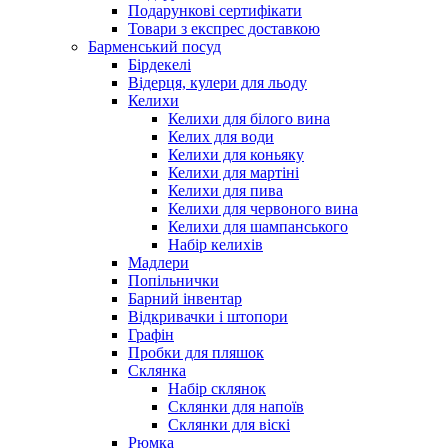
Подарункові сертифікати
Товари з експрес доставкою
Барменський посуд
Бірдекелі
Відерця, кулери для льоду
Келихи
Келихи для білого вина
Келих для води
Келихи для коньяку
Келихи для мартіні
Келихи для пива
Келихи для червоного вина
Келихи для шампанського
Набір келихів
Мадлери
Попільнички
Барний інвентар
Відкривачки і штопори
Графін
Пробки для пляшок
Склянка
Набір склянок
Склянки для напоїв
Склянки для віскі
Рюмка