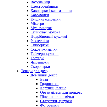
Вафельниці
Єлектрочайники
Кавоварки і кавомашини
Кавомолки
Кухонні комбайни
Міксери
Мультиварки
Спінювачі молока
Подрібнювачі кухонні
Раклетніци
Скиборізки
Соковижималки
Таймери кухонні
Тостери
Яйцеварки
Скороварки
Товари для дому
Домашній декор
Вази
Годинники
Картини, панно
Органайзери для прикрас
Підсвічники і свічки
Статуетки, фігурки
Фоторамки