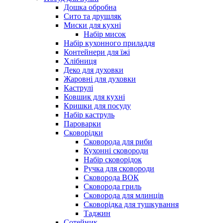
Дошка обробна
Сито та друшляк
Миски для кухні
Набір мисок
Набір кухонного приладдя
Контейнери для їжі
Хлібниця
Деко для духовки
Жаровні для духовки
Каструлі
Ковшик для кухні
Кришки для посуду
Набір каструль
Пароварки
Сковорідки
Сковорода для риби
Кухонні сковороди
Набір сковорідок
Ручка для сковороди
Сковорода ВОК
Сковорода гриль
Сковорода для млинців
Сковорідка для тушкування
Таджин
Сотейник