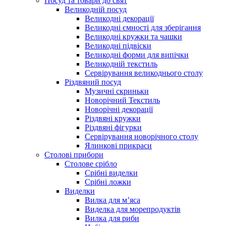
Посуд та товари до свят
Великодній посуд
Великодні декорації
Великодні ємності для зберігання
Великодні кружки та чашки
Великодні підвіски
Великодні форми для випічки
Великодній текстиль
Сервірування великоднього столу
Різдвяний посуд
Музичні скриньки
Новорічний Текстиль
Новорічні декорації
Різдвяні кружки
Різдвяні фігурки
Сервірування новорічного столу
Ялинкові прикраси
Столові прибори
Столове срібло
Срібні виделки
Срібні ложки
Виделки
Вилка для м’яса
Виделка для морепродуктів
Вилка для риби