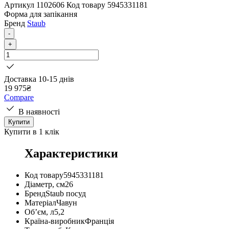
Артикул
1102606
Код товару
5945331181
Форма для запікання
Бренд
Staub
-
+
Доставка 10-15 днів
19 975
₴
Compare
В наявності
Купити
Купити в 1 клік
Характеристики
Код товару
5945331181
Діаметр, см
26
Бренд
Staub посуд
Матеріал
Чавун
Об’єм, л
5,2
Країна-виробник
Франція