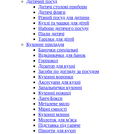
Дитячий посуд
Дитячі столові прибори
Дитячі фляги
Різний посуд для дитини
Кухлі та чашки для дітей
Набори дитячого посуду
Піали дитячі
Тарілки для дітей
Кухонне приладдя
Баночки спеціальні
Відкривачки для банок
Горіхокол
Дозатор для кухні
Засоби по догляду за посудом
Кухонні воронки
Аксесуари для кухні
Запальнички кухонні
Кухонні ножиці
Ланч-Бокси
Металеве мило
Мірні ємності
Кухонні млини
Молоток для м’яса
Підставка під гаряче
Пінцети для кухні