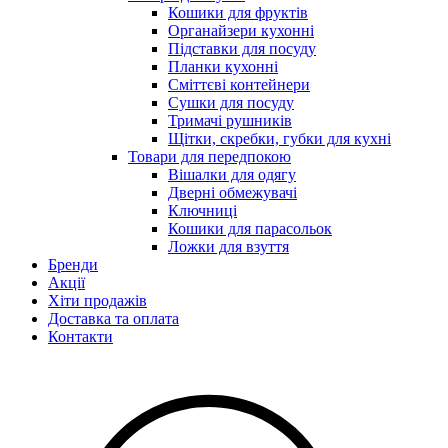
Кошики для фруктів
Органайзери кухонні
Підставки для посуду
Планки кухонні
Сміттєві контейнери
Сушки для посуду
Тримачі рушників
Щітки, скребки, губки для кухні
Товари для передпокою
Вішалки для одягу
Дверні обмежувачі
Ключниці
Кошики для парасольок
Ложки для взуття
Бренди
Акції
Хіти продажів
Доставка та оплата
Контакти