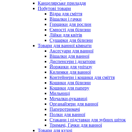
Канцелярське приладдя
Побутові товари
Відра для сміття
Вішалки і гачки
Горщики для рослин
Ємності для білизни
Лійки для квітів
Сушарки для білизни
Товари для ванної кімнати
Аксесуари для ванної
Вішалки для ванної
Диспенсери і дозатори
Йоржики для унітазу
Килимки для ванної
Контейнери і кошики для сміття
Кошики для білизни
Кошики для паперу
Мильниці
Мочалки-рукавиці
Органайзери для ванної
Паперотримачі
Полки для ванної
Стакани і підставки для зубних щіток
Тримачі, Гачки для ванної
Товари для кухні