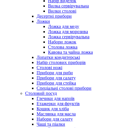
Набір виделок
Вилка сервірувальна
Вилки столові
Десертні прибори
Ложки
Ложка для меду
Ложка для морозива
Ложка сервірувальна
Набори ложок
Столова ложка
Кавова та чайна ложка
Лопатки кондитерські
Набір столових приборів
Столові ножі
Прибори для риби
Прибори для салату
Прибори для стейка
Спеціальні столові прибори
Столовий посуд
Глечики для напоїв
Етажерки для фруктів
Кошик для хліба
Маслянка для масла
Набори для салату
Чаші та піалки