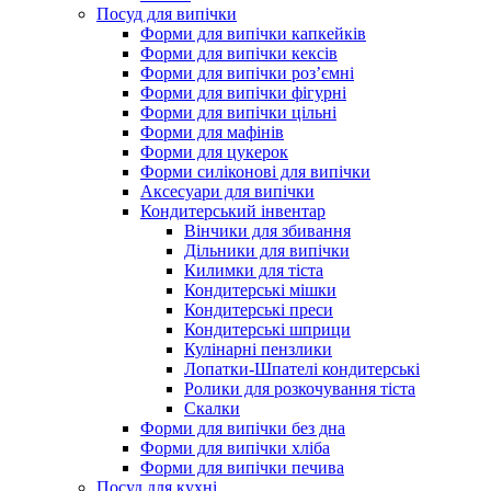
Посуд для випічки
Форми для випічки капкейків
Форми для випічки кексів
Форми для випічки роз’ємні
Форми для випічки фігурні
Форми для випічки цільні
Форми для мафінів
Форми для цукерок
Форми силіконові для випічки
Аксесуари для випічки
Кондитерський інвентар
Вінчики для збивання
Дільники для випічки
Килимки для тіста
Кондитерські мішки
Кондитерські преси
Кондитерські шприци
Кулінарні пензлики
Лопатки-Шпателі кондитерські
Ролики для розкочування тіста
Скалки
Форми для випічки без дна
Форми для випічки хліба
Форми для випічки печива
Посуд для кухні