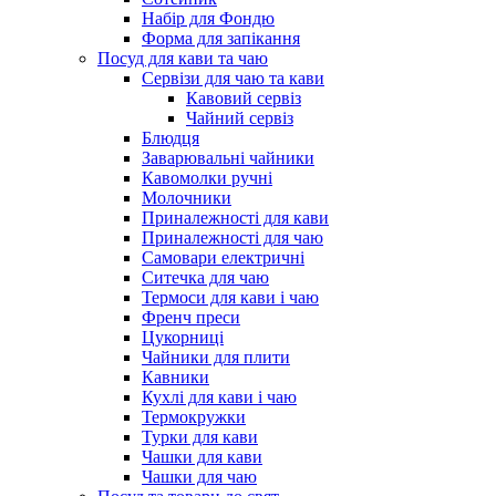
Набір для Фондю
Форма для запікання
Посуд для кави та чаю
Сервізи для чаю та кави
Кавовий сервіз
Чайний сервіз
Блюдця
Заварювальні чайники
Кавомолки ручні
Молочники
Приналежності для кави
Приналежності для чаю
Самовари електричні
Ситечка для чаю
Термоси для кави і чаю
Френч преси
Цукорниці
Чайники для плити
Кавники
Кухлі для кави і чаю
Термокружки
Турки для кави
Чашки для кави
Чашки для чаю