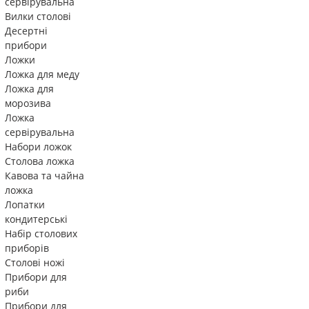
сервірувальна
Вилки столові
Десертні
прибори
Ложки
Ложка для меду
Ложка для
морозива
Ложка
сервірувальна
Набори ложок
Столова ложка
Кавова та чайна
ложка
Лопатки
кондитерські
Набір столових
приборів
Столові ножі
Прибори для
риби
Прибори для