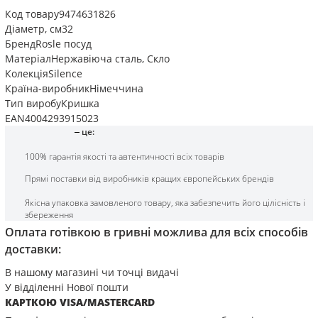
Код товару
9474631826
Діаметр, см
32
Бренд
Rosle посуд
Матеріал
Нержавіюча сталь
,
Скло
Колекція
Silence
Країна-виробник
Німеччина
Тип виробу
Кришка
EAN
4004293915023
це:
100% гарантія якості та автентичності всіх товарів
Прямі поставки від виробників кращих європейських брендів
Якісна упаковка замовленого товару, яка забезпечить його цілісність і
збереження
Оплата готівкою в гривні можлива для всіх способів
доставки:
В нашому магазині чи точці видачі
У відділенні Нової пошти
КАРТКОЮ VISA/MASTERCARD