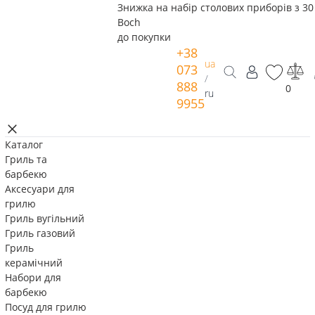
Знижка на набір столових приборів з 30 
Boch
до покупки
+38
ua
073
/
888
0
ru
9955
Каталог
Гриль та
барбекю
Аксесуари для
грилю
Гриль вугільний
Гриль газовий
Гриль
керамічний
Набори для
барбекю
Посуд для грилю