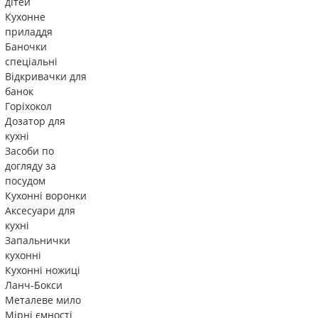
дітей
Кухонне
приладдя
Баночки
спеціальні
Відкривачки для
банок
Горіхокол
Дозатор для
кухні
Засоби по
догляду за
посудом
Кухонні воронки
Аксесуари для
кухні
Запальнички
кухонні
Кухонні ножиці
Ланч-Бокси
Металеве мило
Мірні ємності