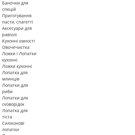
Баночки для
спецій
Приготування
пасти, спагетті
Аксесуари для
равіолі
Кухонні ємності
Овочечистка
Ложки і Лопатки
кухонні
Ложки кухонні
Лопатка для
млинців
Лопатки для
риби
Лопатки для
сковорідок
Лопатка для
тіста
Силіконові
лопатки