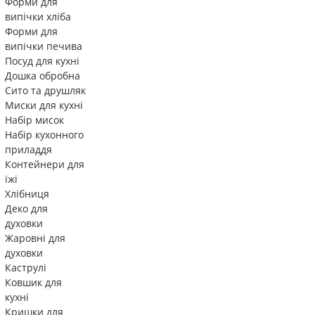
Форми для
випічки хліба
Форми для
випічки печива
Посуд для кухні
Дошка обробна
Сито та друшляк
Миски для кухні
Набір мисок
Набір кухонного
приладдя
Контейнери для
їжі
Хлібниця
Деко для
духовки
Жаровні для
духовки
Каструлі
Ковшик для
кухні
Кришки для