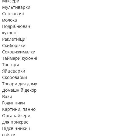
Міксери
Мультиварки
Спінювачі
молока
Подрібнювачі
кухонні
Раклетніци
Скиборізки
Соковижималки
Таймери кухонні
Тостери
Яйцеварки
Скороварки
Товари для дому
Домашній декор
Вази
Годинники
Картини, панно
Органайзери
для прикрас
Підсвічники і
свічки