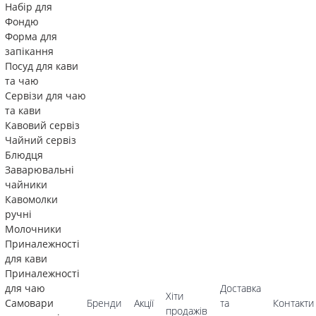
Набір для
Фондю
Форма для
запікання
Посуд для кави
та чаю
Сервізи для чаю
та кави
Кавовий сервіз
Чайний сервіз
Блюдця
Заварювальні
чайники
Кавомолки
ручні
Молочники
Приналежності
для кави
Приналежності
для чаю
Доставка
Хіти
Самовари
Бренди
Акції
та
Контакти
продажів