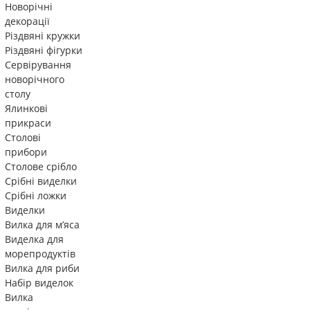
Новорічні
декорації
Різдвяні кружки
Різдвяні фігурки
Сервірування
новорічного
столу
Ялинкові
прикраси
Столові
прибори
Столове срібло
Срібні виделки
Срібні ложки
Виделки
Вилка для м’яса
Виделка для
морепродуктів
Вилка для риби
Набір виделок
Вилка