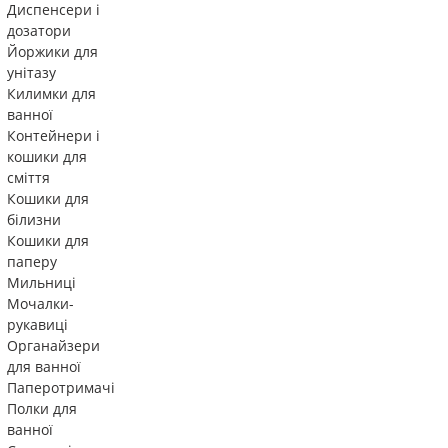
Диспенсери і
дозатори
Йоржики для
унітазу
Килимки для
ванної
Контейнери і
кошики для
сміття
Кошики для
білизни
Кошики для
паперу
Мильниці
Мочалки-
рукавиці
Органайзери
для ванної
Паперотримачі
Полки для
ванної