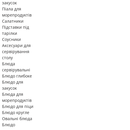
закусок
Піала для
морепродуктів
Салатники
Підставки під
тарілки
Соусники
Аксесуари для
сервірування
столу
Блюда
сервірувальні
Блюдо глибоке
Блюдо для
закусок
Блюда для
морепродуктів
Блюдо для піци
Блюдо кругле
Овальні блюда
Блюдо