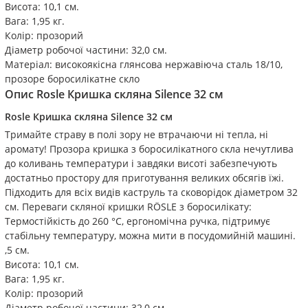
Висота: 10,1 см.
Вага: 1,95 кг.
Колір: прозорий
Діаметр робочої частини: 32,0 см.
Матеріал: високоякісна глянсова нержавіюча сталь 18/10,
прозоре боросилікатне скло
Опис
Rosle Кришка скляна Silence 32 см
Rosle Кришка скляна Silence 32 см
Тримайте страву в полі зору не втрачаючи ні тепла, ні
аромату! Прозора кришка з боросилікатного скла нечутлива
до коливань температури і завдяки висоті забезпечують
достатньо простору для приготування великих обсягів їжі.
Підходить для всіх видів каструль та сковорідок діаметром 32
см. Переваги скляної кришки RÖSLE з боросилікату:
Термостійкість до 260 °С, ергономічна ручка, підтримує
стабільну температуру, можна мити в посудомийній машині.
,5 см.
Висота: 10,1 см.
Вага: 1,95 кг.
Колір: прозорий
Діаметр робочої частини: 32,0 см.