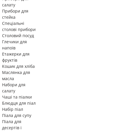
салату
Прибори для
стейка
Спеціальні
столові прибори
Столовий посуд
Глечики для
напоїв
Етажерки для
фруктів
Кошик для хліба
Маслянка для
масла
Набори для
салату
Чаші та піалки
Блюдця для піал
Набір піал
Піала для супу
Піала для
десертів і