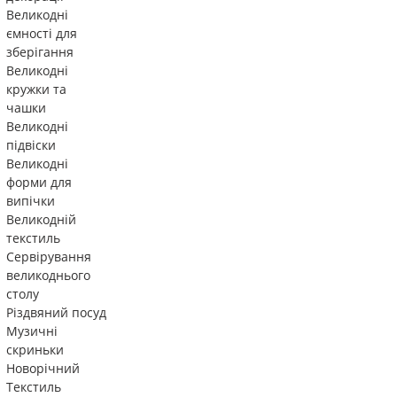
Великодні
ємності для
зберігання
Великодні
кружки та
чашки
Великодні
підвіски
Великодні
форми для
випічки
Великодній
текстиль
Сервірування
великоднього
столу
Різдвяний посуд
Музичні
скриньки
Новорічний
Текстиль