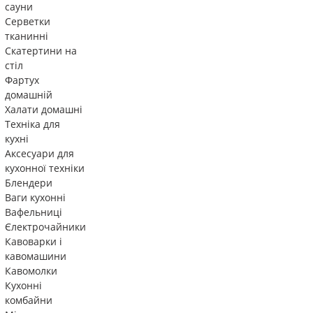
сауни
Серветки
тканинні
Скатертини на
стіл
Фартух
домашній
Халати домашні
Техніка для
кухні
Аксесуари для
кухонної техніки
Блендери
Ваги кухонні
Вафельниці
Єлектрочайники
Кавоварки і
кавомашини
Кавомолки
Кухонні
комбайни