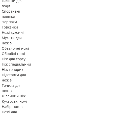
Пляшки для
води
Спортивні
пляшки
Черпаки
Товкачки
Ножі кухонні
Мусати для
ножів
Обвалочні ножі
Обробні ножі
Ніж для торту
Ніж спеціальний
Ніж топорик
Підставки для
ножів
Точила для
ножів
Філейний ніж
Кухарські ножі
Набір ножів
Ножі для