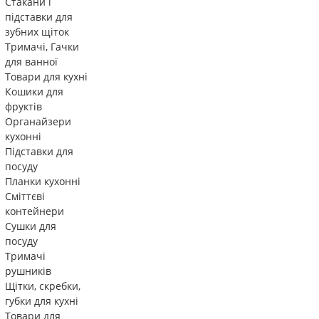
Стакани і
підставки для
зубних щіток
Тримачі, Гачки
для ванної
Товари для кухні
Кошики для
фруктів
Органайзери
кухонні
Підставки для
посуду
Планки кухонні
Сміттєві
контейнери
Сушки для
посуду
Тримачі
рушників
Щітки, скребки,
губки для кухні
Товари для