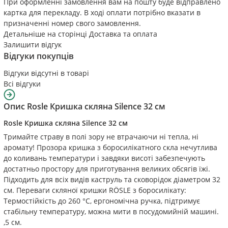
При оформленні замовлення вам на пошту буде відправлено
картка для перекладу. В ході оплати потрібно вказати в
призначенні номер свого замовлення.
Детальніше на сторінці
Доставка та оплата
Залишити відгук
Відгуки покупців
Відгуки відсутні в товарі
Всі відгуки
Опис
Rosle Кришка скляна Silence 32 см
Rosle Кришка скляна Silence 32 см
Тримайте страву в полі зору не втрачаючи ні тепла, ні
аромату! Прозора кришка з боросилікатного скла нечутлива
до коливань температури і завдяки висоті забезпечують
достатньо простору для приготування великих обсягів їжі.
Підходить для всіх видів каструль та сковорідок діаметром 32
см. Переваги скляної кришки RÖSLE з боросилікату:
Термостійкість до 260 °С, ергономічна ручка, підтримує
стабільну температуру, можна мити в посудомийній машині.
,5 см.