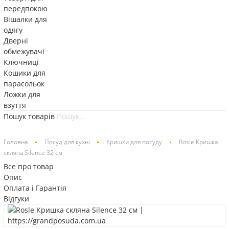
передпокою
Вішалки для
одягу
Дверні
обмежувачі
Ключниці
Кошики для
парасольок
Ложки для
взуття
Пошук товарів
Головна
Посуд для кухні
Кришки для посуду
Rosle Кришка
скляна Silence 32 см
Все про товар
Опис
Оплата і Гарантія
Відгуки