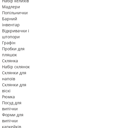
Набір келихів
Мадлери
Попільнички
Барний
інвентар
Відкривачки і
штопори
Графін
Пробки для
пляшок
Склянка
Набір склянок
Склянки для
напоїв
Склянки для
віскі
Рюмка
Посуд для
випічки
Форми для
випічки
капкейків