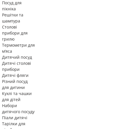
Посуд для
пікніка
Решітки та
шампура
Столові
прибори для
грилю
Термометри для
м’яса
Дитячий посуд
Дитячі столові
прибори
Дитячі фляги
Різний посуд
для дитини
Кухлі та чашки
для дітей
Набори
дитячого посуду
Піали дитячі
Тарілки для