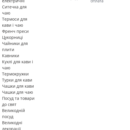
електричні
оплата
Ситечка для
чаю
Термоси для
кави і чаю
Френч преси
Цукорниці
Чайники для
плити
Кавники
Кухлі для кави і
чаю
Термокружки
Турки для кави
Чашки для кави
Чашки для чаю
Посуд та товари
до свят
Великодній
посуд
Великодні
декорації