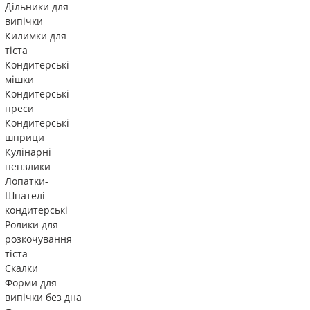
Дільники для
випічки
Килимки для
тіста
Кондитерські
мішки
Кондитерські
преси
Кондитерські
шприци
Кулінарні
пензлики
Лопатки-
Шпателі
кондитерські
Ролики для
розкочування
тіста
Скалки
Форми для
випічки без дна