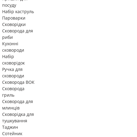
посуду
Набір каструль
Пароварки
Сковорідки
Сковорода для
риби
Кухонні
сковороди
Набір
сковорідок
Ручка для
сковороди
Сковорода ВОК
Сковорода
гриль
Сковорода для
млинців
Сковорідка для
тушкування
Таджин
Сотейник