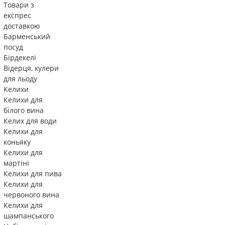
Товари з
експрес
доставкою
Барменський
посуд
Бірдекелі
Відерця, кулери
для льоду
Келихи
Келихи для
білого вина
Келих для води
Келихи для
коньяку
Келихи для
мартіні
Келихи для пива
Келихи для
червоного вина
Келихи для
шампанського