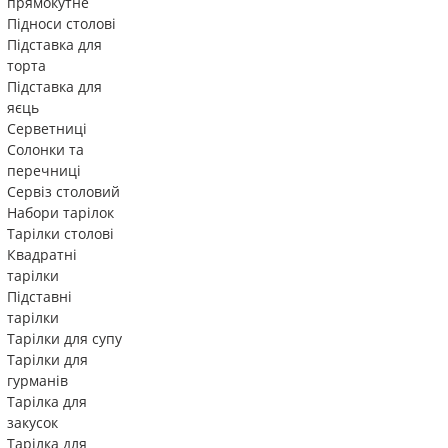
прямокутне
Підноси столові
Підставка для
торта
Підставка для
яєць
Серветниці
Солонки та
перечниці
Сервіз столовий
Набори тарілок
Тарілки столові
Квадратні
тарілки
Підставні
тарілки
Тарілки для супу
Тарілки для
гурманів
Тарілка для
закусок
Тарілка для