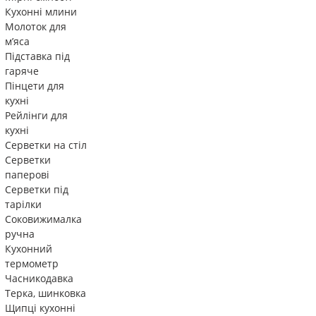
Кухонні млини
Молоток для
м’яса
Підставка під
гаряче
Пінцети для
кухні
Рейлінги для
кухні
Серветки на стіл
Серветки
паперові
Серветки під
тарілки
Соковижималка
ручна
Кухонний
термометр
Часникодавка
Терка, шинковка
Щипці кухонні