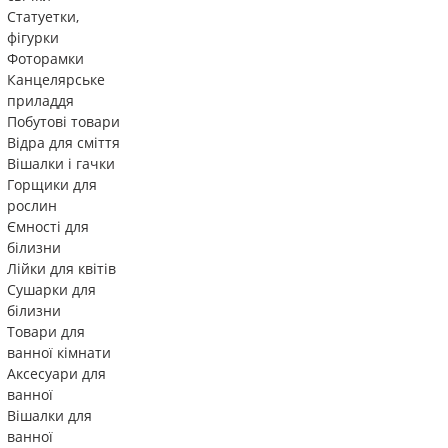
Статуетки,
фігурки
Фоторамки
Канцелярське
приладдя
Побутові товари
Відра для сміття
Вішалки і гачки
Горщики для
рослин
Ємності для
білизни
Лійки для квітів
Сушарки для
білизни
Товари для
ванної кімнати
Аксесуари для
ванної
Вішалки для
ванної