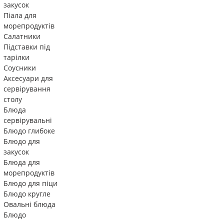
закусок
Піала для
морепродуктів
Салатники
Підставки під
тарілки
Соусники
Аксесуари для
сервірування
столу
Блюда
сервірувальні
Блюдо глибоке
Блюдо для
закусок
Блюда для
морепродуктів
Блюдо для піци
Блюдо кругле
Овальні блюда
Блюдо