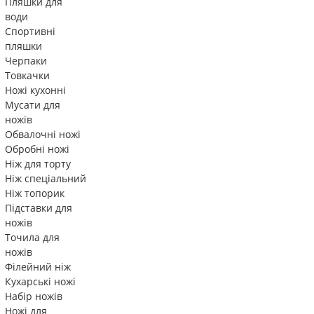
Пляшки для
води
Спортивні
пляшки
Черпаки
Товкачки
Ножі кухонні
Мусати для
ножів
Обвалочні ножі
Обробні ножі
Ніж для торту
Ніж спеціальний
Ніж топорик
Підставки для
ножів
Точила для
ножів
Філейний ніж
Кухарські ножі
Набір ножів
Ножі для