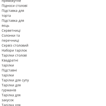
прямокутне
Підноси столові
Підставка для
торта
Підставка для
яєць
Серветниці
Солонки та
перечниці
Сервіз столовий
Набори тарілок
Тарілки столові
Квадратні
тарілки
Підставні
тарілки
Тарілки для супу
Тарілки для
гурманів
Тарілка для
закусок
Тарілка для