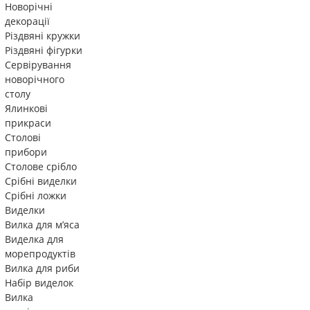
Новорічні
декорації
Різдвяні кружки
Різдвяні фігурки
Сервірування
новорічного
столу
Ялинкові
прикраси
Столові
прибори
Столове срібло
Срібні виделки
Срібні ложки
Виделки
Вилка для м’яса
Виделка для
морепродуктів
Вилка для риби
Набір виделок
Вилка