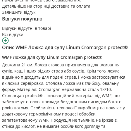
Детальніше на сторінці
Доставка та оплата
Залишити відгук
Відгуки покупців
Відгуки відсутні в товарі
Всі відгуки
Опис
WMF Ложка для супу Linum Cromargan protect®
WMF Ложка для супу Linum Cromargan protect®
Довжина 21 см. Ложка столова призначена для вживання
супів, каш, інших рідких страв або соусів. Крім того, ложка
відмінно підходить для подачі страв, і може застосовуватися
як ложка сервіровки. Столова ложка має глибоку, овальну
форму. Матеріал: Cromargan нержавіюча сталь 18/10.
Cromargan protect® - інноваційний матеріал від WMF, що
забезпечує столові прилади бездоганним виглядом багато
років потому. Особливість технології виробництва полягає у
додатковому термохімічному процесі обробки,
запатентованому WMF. Продукція не тьмяніє, не іржавіє,
стійка до кислот, не вимагає особливого догляду та