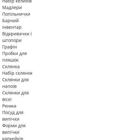
Набір келихів
Мадлери
Попільнички
Барний
інвентар
Відкривачки і
штопори
Графін
Пробки для
пляшок
Склянка
Набір склянок
Склянки для
напоїв
Склянки для
віскі
Рюмка
Посуд для
випічки
Форми для
випічки
капкейків