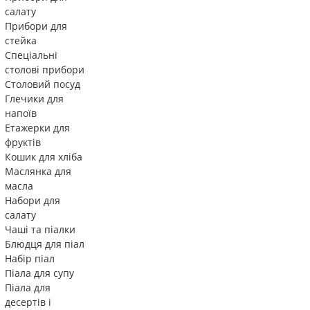
салату
Прибори для
стейка
Спеціальні
столові прибори
Столовий посуд
Глечики для
напоїв
Етажерки для
фруктів
Кошик для хліба
Маслянка для
масла
Набори для
салату
Чаші та піалки
Блюдця для піал
Набір піал
Піала для супу
Піала для
десертів і