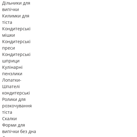
Дільники для
випічки
Килимки для
тіста
Кондитерські
мішки
Кондитерські
преси
Кондитерські
шприци
Кулінарні
пензлики
Лопатки-
Шпателі
кондитерські
Ролики для
розкочування
тіста
Скалки
Форми для
випічки без дна