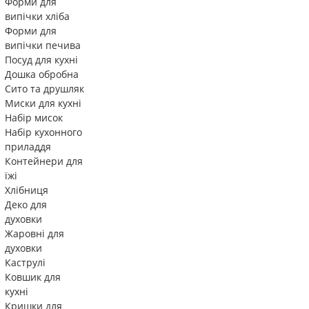
Форми для
випічки хліба
Форми для
випічки печива
Посуд для кухні
Дошка обробна
Сито та друшляк
Миски для кухні
Набір мисок
Набір кухонного
приладдя
Контейнери для
їжі
Хлібниця
Деко для
духовки
Жаровні для
духовки
Каструлі
Ковшик для
кухні
Кришки для