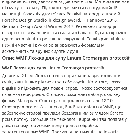
відрізняється надзвичайною довговічністю. Матеріал не має
ні смаку, ні запаху. Підходить для миття в посудомийній
машинці. Колекція удостоїлася безлічі нагород та премій:
Porsche Design Studio, iF design award, iF Hannover 2016,
German Design Award Winner 2017. Ретельно пропорції
створюють візуальний і тактильний баланс. Кути та кромки
одночасно рівні та ретельно закруглені. Тонкі криві лінії на
нижній частині ручки врівноважують формальну
аскетичність та зручно сидять у руці.
Опис
WMF Ложка для супу Linum Cromargan protect®
WMF Ложка для супу Linum Cromargan protect®
Довжина 21 см. Ложка столова призначена для вживання
супів, каш, інших рідких страв або соусів. Крім того, ложка
відмінно підходить для подачі страв, і може застосовуватися
як ложка сервіровки. Столова ложка має глибоку, овальну
форму. Матеріал: Cromargan нержавіюча сталь 18/10.
Cromargan protect® - інноваційний матеріал від WMF, що
забезпечує столові прилади бездоганним виглядом багато
років потому. Особливість технології виробництва полягає у
додатковому термохімічному процесі обробки,
запатентованому WMF. Продукція не тьмяніє, не іржавіє,