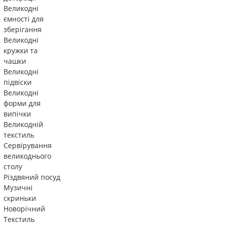
Великодні
ємності для
зберігання
Великодні
кружки та
чашки
Великодні
підвіски
Великодні
форми для
випічки
Великодній
текстиль
Сервірування
великоднього
столу
Різдвяний посуд
Музичні
скриньки
Новорічний
Текстиль