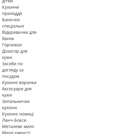
дітей
Кухонне
приладдя
Баночки
спеціальні
Відкривачки для
банок
Горіхокол
Дозатор для
кухні
Засоби по
догляду за
посудом
Кухонні воронки
Аксесуари для
кухні
Запальнички
кухонні
Кухонні ножиці
Ланч-Бокси
Металеве мило
Мірні ємності