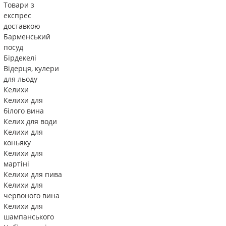
Товари з
експрес
доставкою
Барменський
посуд
Бірдекелі
Відерця, кулери
для льоду
Келихи
Келихи для
білого вина
Келих для води
Келихи для
коньяку
Келихи для
мартіні
Келихи для пива
Келихи для
червоного вина
Келихи для
шампанського