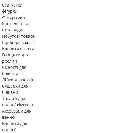
Статуетки,
фігурки
Фоторамки
Канцелярське
приладдя
Побутові товари
Відра для сміття
Вішалки і гачки
Горщики для
рослин
Ємності для
білизни
Лійки для квітів
Сушарки для
білизни
Товари для
ванної кімнати
Аксесуари для
ванної
Вішалки для
ванної