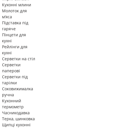
Кухонні млини
Молоток для
м’яса
Підставка під
гаряче
Пінцети для
кухні
Рейлінги для
кухні
Серветки на стіл
Серветки
паперові
Серветки під
тарілки
Соковижималка
ручна
Кухонний
термометр
Часникодавка
Терка, шинковка
Щипці кухонні