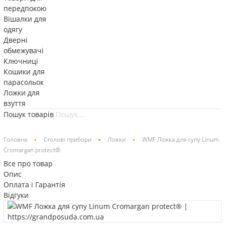
передпокою
Вішалки для
одягу
Дверні
обмежувачі
Ключниці
Кошики для
парасольок
Ложки для
взуття
Пошук товарів
Головна
Столові прибори
Ложки
WMF Ложка для супу Linum
Cromargan protect®
Все про товар
Опис
Оплата і Гарантія
Відгуки