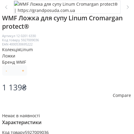
WMF Ложка для супу Linum Cromargan
protect®
Артикул
12 0201 6330
Код товару
5927009036
EAN
4000530695222
Колекція
Linum
Ложки
Бренд
WMF
-
+
1 139
₴
Compare
Немає в наявності
Характеристики
Код товару
5927009036