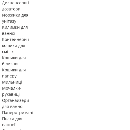
Диспенсери і
дозатори
Йоржики для
унітазу
Килимки для
ванної
Контейнери і
кошики для
сміття
Кошики для
білизни
Кошики для
паперу
Мильниці
Мочалки-
рукавиці
Органайзери
для ванної
Паперотримачі
Полки для
ванної