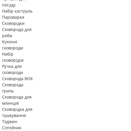
посуду
Набір каструль
Пароварки
Сковорідки
Сковорода для
риби
Кухонні
сковороди
Набір
сковорідок
Ручка для
сковороди
Сковорода ВОК
Сковорода
гриль
Сковорода для
млинців
Сковорідка для
тушкування
Таджин
Сотейник