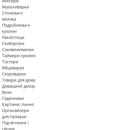
Міксери
Мультиварки
Спінювачі
молока
Подрібнювачі
кухонні
Раклетніци
Скиборізки
Соковижималки
Таймери кухонні
Тостери
Яйцеварки
Скороварки
Товари для дому
Домашній декор
Вази
Годинники
Картини, панно
Органайзери
для прикрас
Підсвічники і
свічки