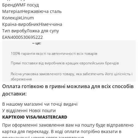
Бренд
WMF посуд
Матеріал
Нержавіюча сталь
Колекція
Linum
Країна-виробник
Німеччина
Тип виробу
Ложка для супу
EAN
4000530695222
це:
100% гарантія якості та автентичності всіх товарів
Прямі поставки від виробників кращих європейських брендів
Якісна упаковка замовленого товару, яка забезпечить його цілісність і
збереження
Оплата готівкою в гривні можлива для всіх способів
доставки:
В нашому магазині чи точці видачі
У відділенні Нової пошти
КАРТКОЮ VISA/MASTERCARD
При оформленні замовлення вам на пошту буде відправлено
картка для перекладу. В ході оплати потрібно вказати в
призначенні номер свого замовлення.