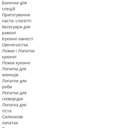
Баночки для
спецій
Приготування
пасти, спагетті
Аксесуари для
равіолі
Кухонні ємності
Овочечистка
Ложки і Лопатки
кухонні
Ложки кухонні
Лопатка для
млинців
Лопатки для
риби
Лопатки для
сковорідок
Лопатка для
тіста
Силіконові
лопатки