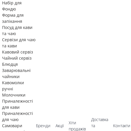
Набір для
Фондю
Форма для
запікання
Посуд для кави
та чаю
Сервізи для чаю
та кави
Кавовий сервіз
Чайний сервіз
Блюдця
Заварювальні
чайники
Кавомолки
ручні
Молочники
Приналежності
для кави
Приналежності
для чаю
Доставка
Хіти
Самовари
Бренди
Акції
та
Контакти
продажів