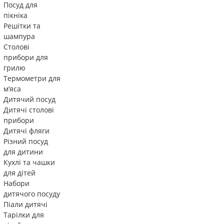
Посуд для
пікніка
Решітки та
шампура
Столові
прибори для
грилю
Термометри для
м’яса
Дитячий посуд
Дитячі столові
прибори
Дитячі фляги
Різний посуд
для дитини
Кухлі та чашки
для дітей
Набори
дитячого посуду
Піали дитячі
Тарілки для