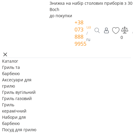
Знижка на набір столових приборів з 30 
Boch
до покупки
+38
ua
073
/
888
0
ru
9955
Каталог
Гриль та
барбекю
Аксесуари для
грилю
Гриль вугільний
Гриль газовий
Гриль
керамічний
Набори для
барбекю
Посуд для грилю