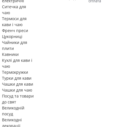
електричні
оплата
Ситечка для
чаю
Термоси для
кави і чаю
Френч преси
Цукорниці
Чайники для
плити
Кавники
Кухлі для кави і
чаю
Термокружки
Турки для кави
Чашки для кави
Чашки для чаю
Посуд та товари
до свят
Великодній
посуд
Великодні
декорації