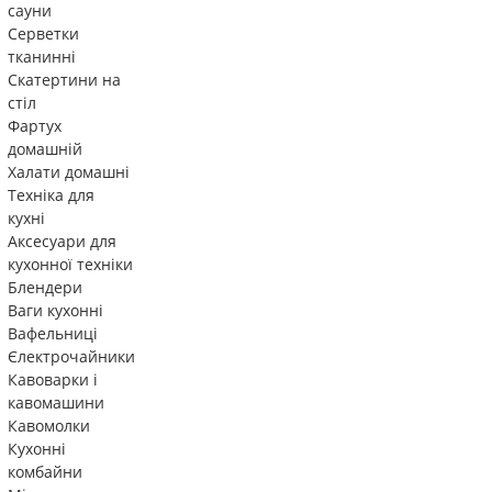
сауни
Серветки
тканинні
Скатертини на
стіл
Фартух
домашній
Халати домашні
Техніка для
кухні
Аксесуари для
кухонної техніки
Блендери
Ваги кухонні
Вафельниці
Єлектрочайники
Кавоварки і
кавомашини
Кавомолки
Кухонні
комбайни