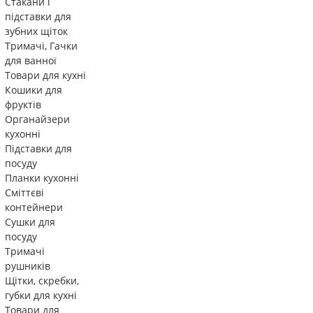
Стакани і
підставки для
зубних щіток
Тримачі, Гачки
для ванної
Товари для кухні
Кошики для
фруктів
Органайзери
кухонні
Підставки для
посуду
Планки кухонні
Сміттєві
контейнери
Сушки для
посуду
Тримачі
рушників
Щітки, скребки,
губки для кухні
Товари для