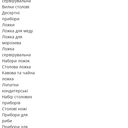
сервірувальна
Вилки столові
Десертні
прибори
Ложки
Ложка для меду
Ложка для
морозива
Ложка
сервірувальна
Набори ложок
Столова ложка
Кавова та чайна
ложка
Лопатки
кондитерські
Набір столових
приборів
Столові ножі
Прибори для
риби
Прибори для