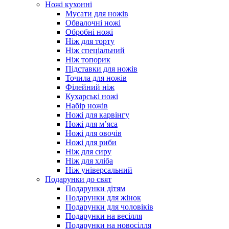
Ножі кухонні
Мусати для ножів
Обвалочні ножі
Обробні ножі
Ніж для торту
Ніж спеціальний
Ніж топорик
Підставки для ножів
Точила для ножів
Філейний ніж
Кухарські ножі
Набір ножів
Ножі для карвінгу
Ножі для м’яса
Ножі для овочів
Ножі для риби
Ніж для сиру
Ніж для хліба
Ніж універсальний
Подарунки до свят
Подарунки дітям
Подарунки для жінок
Подарунки для чоловіків
Подарунки на весілля
Подарунки на новосілля