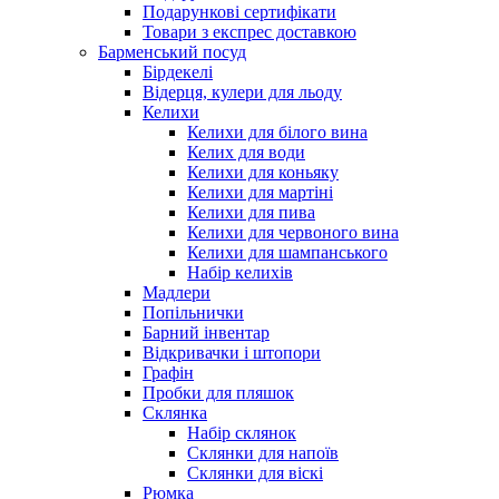
Подарункові сертифікати
Товари з експрес доставкою
Барменський посуд
Бірдекелі
Відерця, кулери для льоду
Келихи
Келихи для білого вина
Келих для води
Келихи для коньяку
Келихи для мартіні
Келихи для пива
Келихи для червоного вина
Келихи для шампанського
Набір келихів
Мадлери
Попільнички
Барний інвентар
Відкривачки і штопори
Графін
Пробки для пляшок
Склянка
Набір склянок
Склянки для напоїв
Склянки для віскі
Рюмка