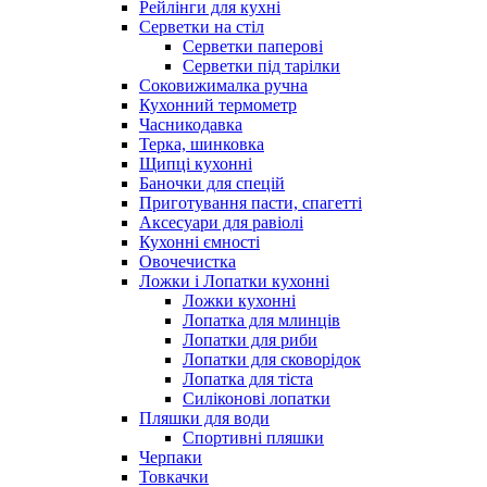
Рейлінги для кухні
Серветки на стіл
Серветки паперові
Серветки під тарілки
Соковижималка ручна
Кухонний термометр
Часникодавка
Терка, шинковка
Щипці кухонні
Баночки для спецій
Приготування пасти, спагетті
Аксесуари для равіолі
Кухонні ємності
Овочечистка
Ложки і Лопатки кухонні
Ложки кухонні
Лопатка для млинців
Лопатки для риби
Лопатки для сковорідок
Лопатка для тіста
Силіконові лопатки
Пляшки для води
Спортивні пляшки
Черпаки
Товкачки