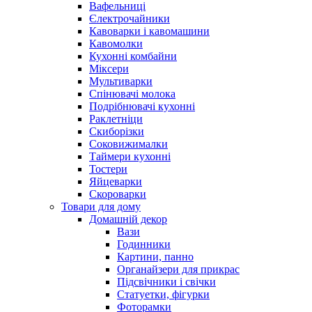
Вафельниці
Єлектрочайники
Кавоварки і кавомашини
Кавомолки
Кухонні комбайни
Міксери
Мультиварки
Спінювачі молока
Подрібнювачі кухонні
Раклетніци
Скиборізки
Соковижималки
Таймери кухонні
Тостери
Яйцеварки
Скороварки
Товари для дому
Домашній декор
Вази
Годинники
Картини, панно
Органайзери для прикрас
Підсвічники і свічки
Статуетки, фігурки
Фоторамки