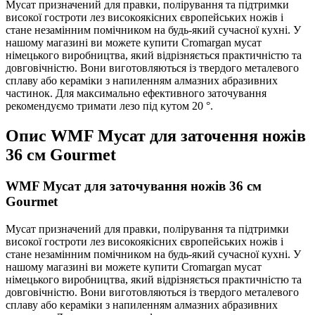
Мусат призначений для правки, полірування та підтримки
високої гостроти лез високоякісних європейських ножів і
стане незамінним помічником на будь-який сучасної кухні. У
нашому магазині ви можете купити Cromargan мусат
німецького виробництва, який відрізняється практичністю та
довговічністю. Вони виготовляються із твердого металевого
сплаву або кераміки з напиленням алмазних абразивних
частинок. Для максимально ефективного заточування
рекомендуємо тримати лезо під кутом 20 °.
Опис
WMF Мусат для заточення ножів
36 см Gourmet
WMF Мусат для заточування ножів 36 см
Gourmet
Мусат призначений для правки, полірування та підтримки
високої гостроти лез високоякісних європейських ножів і
стане незамінним помічником на будь-який сучасної кухні. У
нашому магазині ви можете купити Cromargan мусат
німецького виробництва, який відрізняється практичністю та
довговічністю. Вони виготовляються із твердого металевого
сплаву або кераміки з напиленням алмазних абразивних