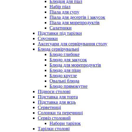
Блюдця для піал
Набір піал
Піала для супу
Піала для десертів і закусок
Піала для морепродуктів
Салатники
Підставки під тарілки
Соусники
Аксесуари для сервірування столу
Блюда сервірувальні
Блюдо глибоке
Блюдо для закусок
Блюда для морепродуктів
Блюдо для піци
Блюдо кругле
Овальні блюда
Блюдо прямокутне
Підноси столові
Підставка для торта
Підставка для яєць
Серветниці
Солонки та перечниці
Сервіз столовий
Набори тарілок
Тарілки столові