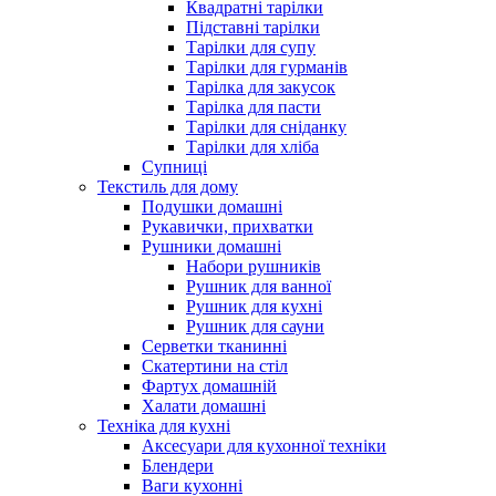
Квадратні тарілки
Підставні тарілки
Тарілки для супу
Тарілки для гурманів
Тарілка для закусок
Тарілка для пасти
Тарілки для сніданку
Тарілки для хліба
Супниці
Текстиль для дому
Подушки домашні
Рукавички, прихватки
Рушники домашні
Набори рушників
Рушник для ванної
Рушник для кухні
Рушник для сауни
Серветки тканинні
Скатертини на стіл
Фартух домашній
Халати домашні
Техніка для кухні
Аксесуари для кухонної техніки
Блендери
Ваги кухонні