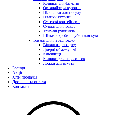
Кошики для фруктів
Органайзери кухонні
Підставки для посуду
Планки кухонні
Сміттєві контейнери
Сушки для посуду
Тримачі рушників
Щітки, скребки, губки для кухні
Товари для передпокою
Вішалки для одягу
Дверні обмежувачі
Ключниці
Кошики для парасольок
Ложки для взуття
Бренди
Акції
Хіти продажів
Доставка та оплата
Контакти