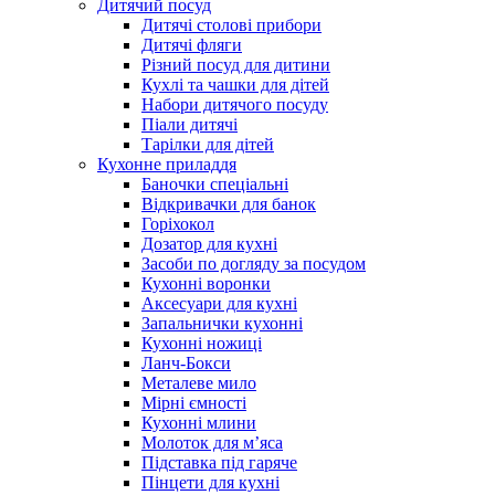
Дитячий посуд
Дитячі столові прибори
Дитячі фляги
Різний посуд для дитини
Кухлі та чашки для дітей
Набори дитячого посуду
Піали дитячі
Тарілки для дітей
Кухонне приладдя
Баночки спеціальні
Відкривачки для банок
Горіхокол
Дозатор для кухні
Засоби по догляду за посудом
Кухонні воронки
Аксесуари для кухні
Запальнички кухонні
Кухонні ножиці
Ланч-Бокси
Металеве мило
Мірні ємності
Кухонні млини
Молоток для м’яса
Підставка під гаряче
Пінцети для кухні