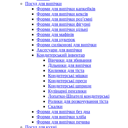
Посуд для випічки
Форми для випічки капкейків
Форми для випічки кексів
Форми для випічки роз’ємні
Форми для випічки фігурні
Форми для випічки цільні
Форми для мафінів
Форми для цукерок
Форми силіконові для випічки
Аксесуари для випічки
Кондитерський інвентар
Вінчики для збивання
Дільники для випічки
Килимки для тіста
Кондитерські мішки
Кондитерські преси
Кондитерські шприци
Кулінарні пензлики
Лопатки-Шпателі кондитерські
Ролики для розкочування тіста
Скалки
Форми для випічки без дна
Форми для випічки хліба
Форми для випічки печива
Посуд для кухні