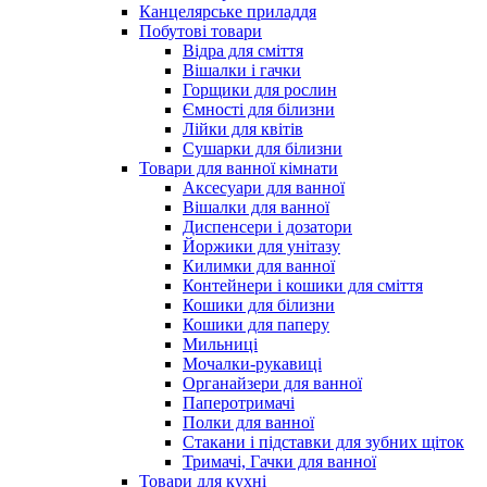
Канцелярське приладдя
Побутові товари
Відра для сміття
Вішалки і гачки
Горщики для рослин
Ємності для білизни
Лійки для квітів
Сушарки для білизни
Товари для ванної кімнати
Аксесуари для ванної
Вішалки для ванної
Диспенсери і дозатори
Йоржики для унітазу
Килимки для ванної
Контейнери і кошики для сміття
Кошики для білизни
Кошики для паперу
Мильниці
Мочалки-рукавиці
Органайзери для ванної
Паперотримачі
Полки для ванної
Стакани і підставки для зубних щіток
Тримачі, Гачки для ванної
Товари для кухні