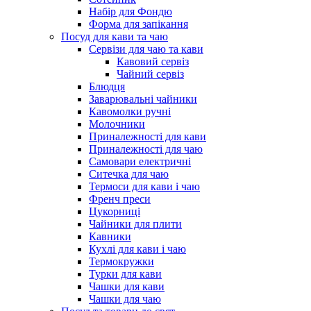
Набір для Фондю
Форма для запікання
Посуд для кави та чаю
Сервізи для чаю та кави
Кавовий сервіз
Чайний сервіз
Блюдця
Заварювальні чайники
Кавомолки ручні
Молочники
Приналежності для кави
Приналежності для чаю
Самовари електричні
Ситечка для чаю
Термоси для кави і чаю
Френч преси
Цукорниці
Чайники для плити
Кавники
Кухлі для кави і чаю
Термокружки
Турки для кави
Чашки для кави
Чашки для чаю