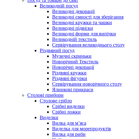
Посуд та товари до свят
Великодній посуд
Великодні декорації
Великодні ємності для зберігання
Великодні кружки та чашки
Великодні підвіски
Великодні форми для випічки
Великодній текстиль
Сервірування великоднього столу
Різдвяний посуд
Музичні скриньки
Новорічний Текстиль
Новорічні декорації
Різдвяні кружки
Різдвяні фігурки
Сервірування новорічного столу
Ялинкові прикраси
Столові прибори
Столове срібло
Срібні виделки
Срібні ложки
Виделки
Вилка для м’яса
Виделка для морепродуктів
Вилка для риби