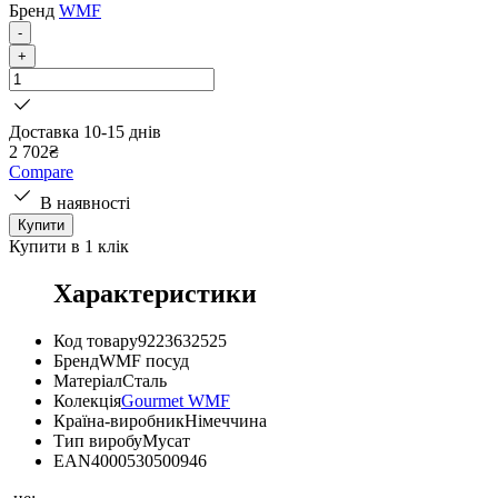
Бренд
WMF
-
+
Доставка 10-15 днів
2 702
₴
Compare
В наявності
Купити
Купити в 1 клік
Характеристики
Код товару
9223632525
Бренд
WMF посуд
Матеріал
Сталь
Колекція
Gourmet WMF
Країна-виробник
Німеччина
Тип виробу
Мусат
EAN
4000530500946