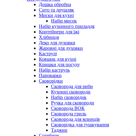
Дошка обробна
Сито та друшляк
Миски для кухні
Набір мисок
Набір кухонного приладдя
Контейнери для їжі
Хлібниця
Деко для духовки
Жаровні для духовки
Каструлі
Ковшик для кухні
Кришки для посуду
Набір каструль
Пароварки
Сковорідки
Сковорода для риби
Кухонні сковороди
Набір сковорідок
Ручка для сковороди
Сковорода ВОК
Сковорода гриль
Сковорода для млинців
Сковорідка для тушкування
Таджин
Сотейник