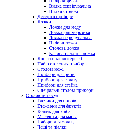
Набір виделок
Вилка сервірувальна
Вилки столові
Десертні прибори
Ложки
Ложка для меду
Ложка для морозива
Ложка сервірувальна
Набори ложок
Столова ложка
Кавова та чайна ложка
Лопатки кондитерські
Набір столових приборів
Столові ножі
Прибори для риби
Прибори для салату
Прибори для стейка
Спеціальні столові прибори
Столовий посуд
Глечики для напоїв
Етажерки для фруктів
Кошик для хліба
Маслянка для масла
Набори для салату
Чаші та піалки