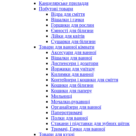
Канцелярське приладдя
Побутові товари
Відра для сміття
Вішалки і гачки
Горщики для рослин
Ємності для білизни
Лійки для квітів
Сушарки для білизни
Товари для ванної кімнати
Аксесуари для ванної
Вішалки для ванної
Диспенсери і дозатори
Йоржики для унітазу
Килимки для ванної
Контейнери і кошики для сміття
Кошики для білизни
Кошики для паперу
Мильниці
Мочалки-рукавиці
Органайзери для ванної
Паперотримачі
Полки для ванної
Стакани і підставки для зубних щіток
Тримачі, Гачки для ванної
Товари для кухні