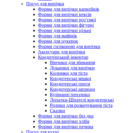
Посуд для випічки
Форми для випічки капкейків
Форми для випічки кексів
Форми для випічки роз’ємні
Форми для випічки фігурні
Форми для випічки цільні
Форми для мафінів
Форми для цукерок
Форми силіконові для випічки
Аксесуари для випічки
Кондитерський інвентар
Вінчики для збивання
Дільники для випічки
Килимки для тіста
Кондитерські мішки
Кондитерські преси
Кондитерські шприци
Кулінарні пензлики
Лопатки-Шпателі кондитерські
Ролики для розкочування тіста
Скалки
Форми для випічки без дна
Форми для випічки хліба
Форми для випічки печива
Посуд для кухні