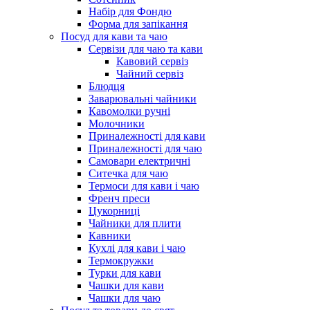
Набір для Фондю
Форма для запікання
Посуд для кави та чаю
Сервізи для чаю та кави
Кавовий сервіз
Чайний сервіз
Блюдця
Заварювальні чайники
Кавомолки ручні
Молочники
Приналежності для кави
Приналежності для чаю
Самовари електричні
Ситечка для чаю
Термоси для кави і чаю
Френч преси
Цукорниці
Чайники для плити
Кавники
Кухлі для кави і чаю
Термокружки
Турки для кави
Чашки для кави
Чашки для чаю