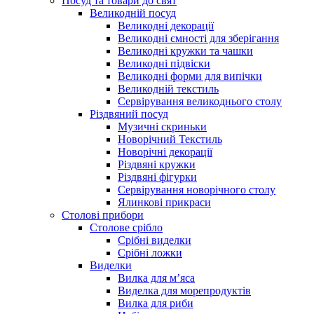
Посуд та товари до свят
Великодній посуд
Великодні декорації
Великодні ємності для зберігання
Великодні кружки та чашки
Великодні підвіски
Великодні форми для випічки
Великодній текстиль
Сервірування великоднього столу
Різдвяний посуд
Музичні скриньки
Новорічний Текстиль
Новорічні декорації
Різдвяні кружки
Різдвяні фігурки
Сервірування новорічного столу
Ялинкові прикраси
Столові прибори
Столове срібло
Срібні виделки
Срібні ложки
Виделки
Вилка для м’яса
Виделка для морепродуктів
Вилка для риби