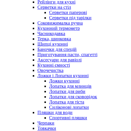
Рейлінги для кухні
Серветки на стіл
Серветки паперові
Серветки під тарілки
Соковижималка ручна
Кухонний термометр
Часникодавка
Терка, шинковка
Щипці кухонні
Баночки для спецій
Приготування пасти, спагетті
Аксесуари для равіолі
Кухонні ємності
Овочечистка
Ложки і Лопатки кухонні
Ложки кухонні
Лопатка для млинців
Лопатки для риби
Лопатки для сковорідок
Лопатка для тіста
Силіконові лопатки
Пляшки для води
Спортивні пляшки
Черпаки
Товкачки