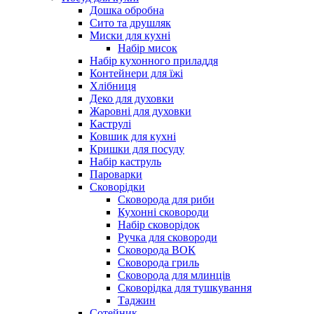
Дошка обробна
Сито та друшляк
Миски для кухні
Набір мисок
Набір кухонного приладдя
Контейнери для їжі
Хлібниця
Деко для духовки
Жаровні для духовки
Каструлі
Ковшик для кухні
Кришки для посуду
Набір каструль
Пароварки
Сковорідки
Сковорода для риби
Кухонні сковороди
Набір сковорідок
Ручка для сковороди
Сковорода ВОК
Сковорода гриль
Сковорода для млинців
Сковорідка для тушкування
Таджин
Сотейник