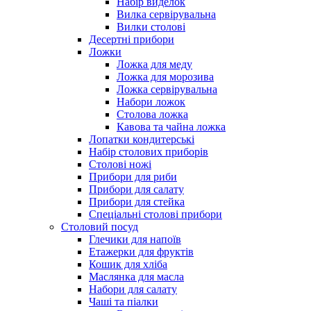
Набір виделок
Вилка сервірувальна
Вилки столові
Десертні прибори
Ложки
Ложка для меду
Ложка для морозива
Ложка сервірувальна
Набори ложок
Столова ложка
Кавова та чайна ложка
Лопатки кондитерські
Набір столових приборів
Столові ножі
Прибори для риби
Прибори для салату
Прибори для стейка
Спеціальні столові прибори
Столовий посуд
Глечики для напоїв
Етажерки для фруктів
Кошик для хліба
Маслянка для масла
Набори для салату
Чаші та піалки