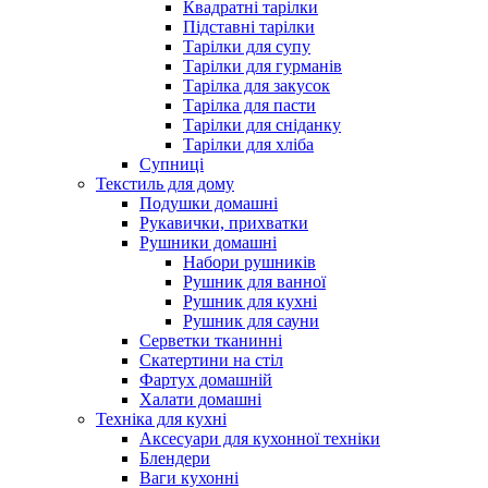
Квадратні тарілки
Підставні тарілки
Тарілки для супу
Тарілки для гурманів
Тарілка для закусок
Тарілка для пасти
Тарілки для сніданку
Тарілки для хліба
Супниці
Текстиль для дому
Подушки домашні
Рукавички, прихватки
Рушники домашні
Набори рушників
Рушник для ванної
Рушник для кухні
Рушник для сауни
Серветки тканинні
Скатертини на стіл
Фартух домашній
Халати домашні
Техніка для кухні
Аксесуари для кухонної техніки
Блендери
Ваги кухонні