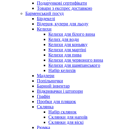
Подарункові сертифікати
Товари з експрес доставкою
Барменський посуд
Бірдекелі
Відерця, кулери для льоду
Келихи
Келихи для білого вина
Келих для води
Келихи для коньяку
Келихи для мартіні
Келихи для пива
Келихи для червоного вина
Келихи для шампанського
Набір келихів
Мадлери
Попільнички
Барний інвентар
Відкривачки і штопори
Графін
Пробки для пляшок
Склянка
Набір склянок
Склянки для напоїв
Склянки для віскі
Рюмка