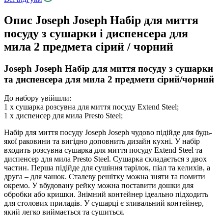
Опис
Joseph Joseph Набір для миття
посуду з сушарки і диспенсера для
мила 2 предмета сірий / чорний
Joseph Joseph Набір для миття посуду з сушарки
та диспенсера для мила 2 предмети сірий/чорний
До набору увійшли:
1 х сушарка розсувна для миття посуду Extend Steel;
1 х диспенсер для мила Presto Steel;
Набір для миття посуду Joseph Joseph чудово підійде для будь-
якої раковини та вигідно доповнить дизайн кухні. У набір
входить розсувна сушарка для миття посуду Extend Steel та
диспенсер для мила Presto Steel. Сушарка складається з двох
частин. Перша підійде для сушіння тарілок, піал та келихів, а
друга – для чашок. Сталеву решітку можна зняти та помити
окремо. У вбудовану рейку можна поставити дошки для
обробки або кришки. Знімний контейнер ідеально підходить
для столових приладів. У сушарці є зливальний контейнер,
який легко виймається та сушиться.