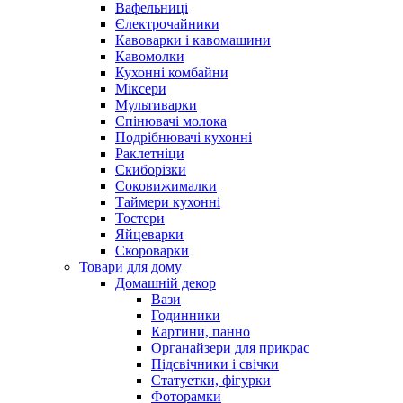
Вафельниці
Єлектрочайники
Кавоварки і кавомашини
Кавомолки
Кухонні комбайни
Міксери
Мультиварки
Спінювачі молока
Подрібнювачі кухонні
Раклетніци
Скиборізки
Соковижималки
Таймери кухонні
Тостери
Яйцеварки
Скороварки
Товари для дому
Домашній декор
Вази
Годинники
Картини, панно
Органайзери для прикрас
Підсвічники і свічки
Статуетки, фігурки
Фоторамки