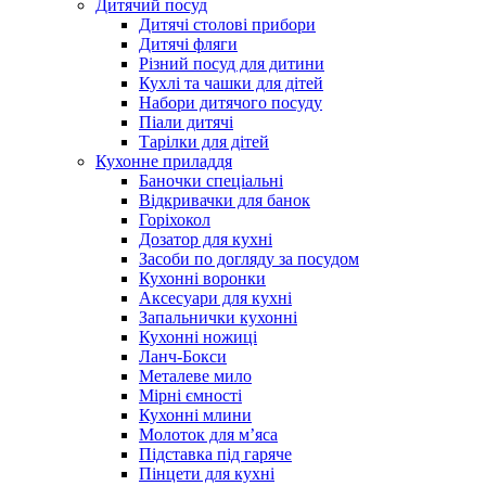
Дитячий посуд
Дитячі столові прибори
Дитячі фляги
Різний посуд для дитини
Кухлі та чашки для дітей
Набори дитячого посуду
Піали дитячі
Тарілки для дітей
Кухонне приладдя
Баночки спеціальні
Відкривачки для банок
Горіхокол
Дозатор для кухні
Засоби по догляду за посудом
Кухонні воронки
Аксесуари для кухні
Запальнички кухонні
Кухонні ножиці
Ланч-Бокси
Металеве мило
Мірні ємності
Кухонні млини
Молоток для м’яса
Підставка під гаряче
Пінцети для кухні