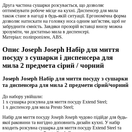
Друга частина сушарки розсувається, що дозволяє
оптимізувати робоче місце на кухні. Диспенсер для мила
також стане в нагоді в будь-якій ситуації. Ергономічна форма
дозволяє натискати на головку носа одним зап'ястям, щоб не
забруднити ємність. Завдяки прозорій вставці внизу можна
зрозуміти, чи достатньо мила в диспенсері.
Матеріал: поліпропілен, ABS.
Опис
Joseph Joseph Набір для миття
посуду з сушарки і диспенсера для
мила 2 предмета сірий / чорний
Joseph Joseph Набір для миття посуду з сушарки
та диспенсера для мила 2 предмети сірий/чорний
До набору увійшли:
1 х сушарка розсувна для миття посуду Extend Steel;
1 х диспенсер для мила Presto Steel;
Набір для миття посуду Joseph Joseph чудово підійде для будь-
якої раковини та вигідно доповнить дизайн кухні. У набір
входить розсувна сушарка для миття посуду Extend Steel та