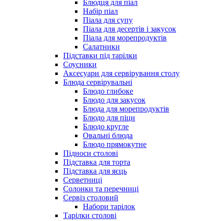
Блюдця для піал
Набір піал
Піала для супу
Піала для десертів і закусок
Піала для морепродуктів
Салатники
Підставки під тарілки
Соусники
Аксесуари для сервірування столу
Блюда сервірувальні
Блюдо глибоке
Блюдо для закусок
Блюда для морепродуктів
Блюдо для піци
Блюдо кругле
Овальні блюда
Блюдо прямокутне
Підноси столові
Підставка для торта
Підставка для яєць
Серветниці
Солонки та перечниці
Сервіз столовий
Набори тарілок
Тарілки столові