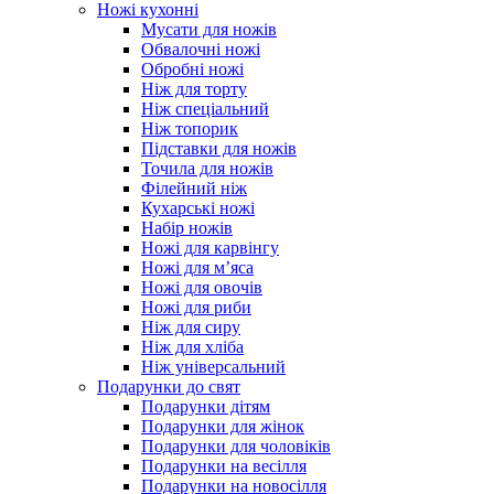
Ножі кухонні
Мусати для ножів
Обвалочні ножі
Обробні ножі
Ніж для торту
Ніж спеціальний
Ніж топорик
Підставки для ножів
Точила для ножів
Філейний ніж
Кухарські ножі
Набір ножів
Ножі для карвінгу
Ножі для м’яса
Ножі для овочів
Ножі для риби
Ніж для сиру
Ніж для хліба
Ніж універсальний
Подарунки до свят
Подарунки дітям
Подарунки для жінок
Подарунки для чоловіків
Подарунки на весілля
Подарунки на новосілля