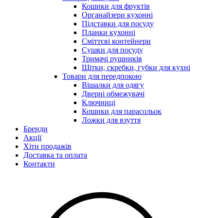
Кошики для фруктів
Органайзери кухонні
Підставки для посуду
Планки кухонні
Сміттєві контейнери
Сушки для посуду
Тримачі рушників
Щітки, скребки, губки для кухні
Товари для передпокою
Вішалки для одягу
Дверні обмежувачі
Ключниці
Кошики для парасольок
Ложки для взуття
Бренди
Акції
Хіти продажів
Доставка та оплата
Контакти