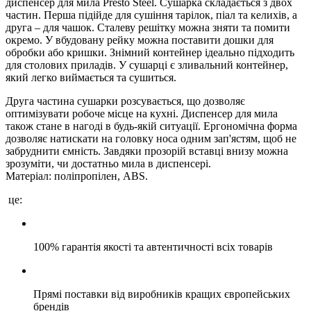
диспенсер для мила Presto Steel. Сушарка складається з двох
частин. Перша підійде для сушіння тарілок, піал та келихів, а
друга – для чашок. Сталеву решітку можна зняти та помити
окремо. У вбудовану рейку можна поставити дошки для
обробки або кришки. Знімний контейнер ідеально підходить
для столових приладів. У сушарці є зливальний контейнер,
який легко виймається та сушиться.
Друга частина сушарки розсувається, що дозволяє
оптимізувати робоче місце на кухні. Диспенсер для мила
також стане в нагоді в будь-якій ситуації. Ергономічна форма
дозволяє натискати на головку носа одним зап'ястям, щоб не
забруднити ємність. Завдяки прозорій вставці внизу можна
зрозуміти, чи достатньо мила в диспенсері.
Матеріал: поліпропілен, ABS.
це:
100% гарантія якості та автентичності всіх товарів
Прямі поставки від виробників кращих європейських
брендів