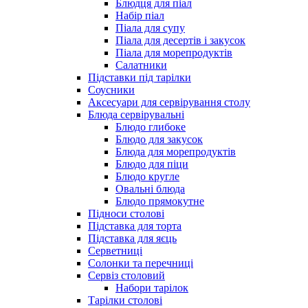
Блюдця для піал
Набір піал
Піала для супу
Піала для десертів і закусок
Піала для морепродуктів
Салатники
Підставки під тарілки
Соусники
Аксесуари для сервірування столу
Блюда сервірувальні
Блюдо глибоке
Блюдо для закусок
Блюда для морепродуктів
Блюдо для піци
Блюдо кругле
Овальні блюда
Блюдо прямокутне
Підноси столові
Підставка для торта
Підставка для яєць
Серветниці
Солонки та перечниці
Сервіз столовий
Набори тарілок
Тарілки столові