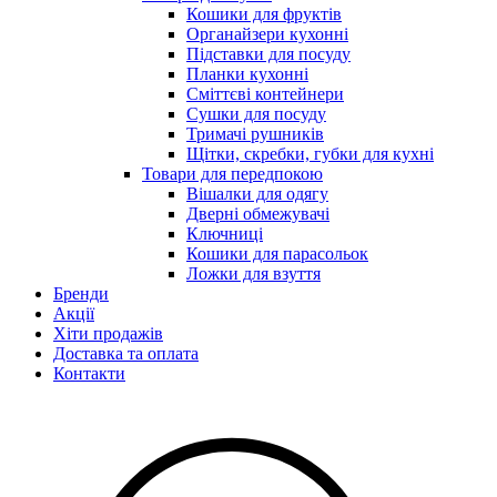
Кошики для фруктів
Органайзери кухонні
Підставки для посуду
Планки кухонні
Сміттєві контейнери
Сушки для посуду
Тримачі рушників
Щітки, скребки, губки для кухні
Товари для передпокою
Вішалки для одягу
Дверні обмежувачі
Ключниці
Кошики для парасольок
Ложки для взуття
Бренди
Акції
Хіти продажів
Доставка та оплата
Контакти