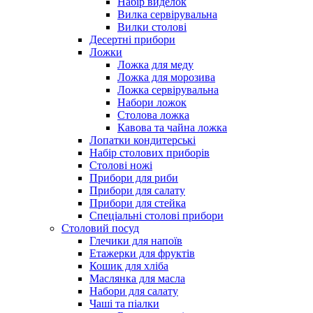
Набір виделок
Вилка сервірувальна
Вилки столові
Десертні прибори
Ложки
Ложка для меду
Ложка для морозива
Ложка сервірувальна
Набори ложок
Столова ложка
Кавова та чайна ложка
Лопатки кондитерські
Набір столових приборів
Столові ножі
Прибори для риби
Прибори для салату
Прибори для стейка
Спеціальні столові прибори
Столовий посуд
Глечики для напоїв
Етажерки для фруктів
Кошик для хліба
Маслянка для масла
Набори для салату
Чаші та піалки