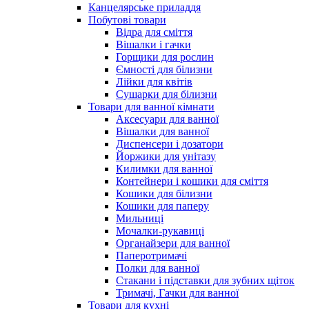
Канцелярське приладдя
Побутові товари
Відра для сміття
Вішалки і гачки
Горщики для рослин
Ємності для білизни
Лійки для квітів
Сушарки для білизни
Товари для ванної кімнати
Аксесуари для ванної
Вішалки для ванної
Диспенсери і дозатори
Йоржики для унітазу
Килимки для ванної
Контейнери і кошики для сміття
Кошики для білизни
Кошики для паперу
Мильниці
Мочалки-рукавиці
Органайзери для ванної
Паперотримачі
Полки для ванної
Стакани і підставки для зубних щіток
Тримачі, Гачки для ванної
Товари для кухні