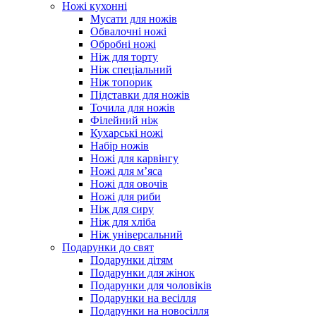
Ножі кухонні
Мусати для ножів
Обвалочні ножі
Обробні ножі
Ніж для торту
Ніж спеціальний
Ніж топорик
Підставки для ножів
Точила для ножів
Філейний ніж
Кухарські ножі
Набір ножів
Ножі для карвінгу
Ножі для м’яса
Ножі для овочів
Ножі для риби
Ніж для сиру
Ніж для хліба
Ніж універсальний
Подарунки до свят
Подарунки дітям
Подарунки для жінок
Подарунки для чоловіків
Подарунки на весілля
Подарунки на новосілля