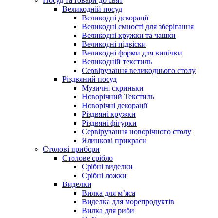
Посуд та товари до свят
Великодній посуд
Великодні декорації
Великодні ємності для зберігання
Великодні кружки та чашки
Великодні підвіски
Великодні форми для випічки
Великодній текстиль
Сервірування великоднього столу
Різдвяний посуд
Музичні скриньки
Новорічний Текстиль
Новорічні декорації
Різдвяні кружки
Різдвяні фігурки
Сервірування новорічного столу
Ялинкові прикраси
Столові прибори
Столове срібло
Срібні виделки
Срібні ложки
Виделки
Вилка для м’яса
Виделка для морепродуктів
Вилка для риби