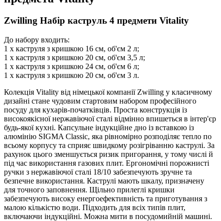
Zwilling Набір каструль 4 предмети Vitality
До набору входить:
1 х каструля з кришкою 16 см, об'єм 2 л;
1 х каструля з кришкою 20 см, об'єм 3,5 л;
1 х каструля з кришкою 24 см, об'єм 6 л;
1 х каструля з кришкою 20 см, об'єм 3 л.
Колекція Vitality від німецької компанії Zwilling у класичному
дизайні стане чудовим стартовим набором професійного
посуду для кухарів-початківців. Проста конструкція із
високоякісної нержавіючої сталі відмінно впишеться в інтер'єр
будь-якої кухні. Капсульне індукційне дно із вставкою із
алюмінію SIGMA Classic, яка рівномірно розподіляє тепло по
всьому корпусу та сприяє швидкому розігріванню каструлі. За
рахунок цього зменшується ризик пригорання, у тому числі й
під час використання газових плит. Ергономічні порожнисті
ручки з нержавіючої сталі 18/10 забезпечують зручне та
безпечне використання. Каструлі мають шкалу, призначену
для точного заповнення. Щільно прилеглі кришки
забезпечують високу енергоефективність та приготування з
малою кількістю води. Підходить для всіх типів плит,
включаючи індукційні. Можна мити в посудомийній машині.