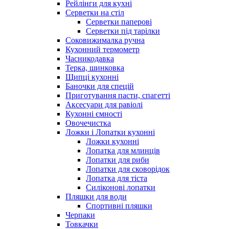
Рейлінги для кухні
Серветки на стіл
Серветки паперові
Серветки під тарілки
Соковижималка ручна
Кухонний термометр
Часникодавка
Терка, шинковка
Щипці кухонні
Баночки для спецій
Приготування пасти, спагетті
Аксесуари для равіолі
Кухонні ємності
Овочечистка
Ложки і Лопатки кухонні
Ложки кухонні
Лопатка для млинців
Лопатки для риби
Лопатки для сковорідок
Лопатка для тіста
Силіконові лопатки
Пляшки для води
Спортивні пляшки
Черпаки
Товкачки