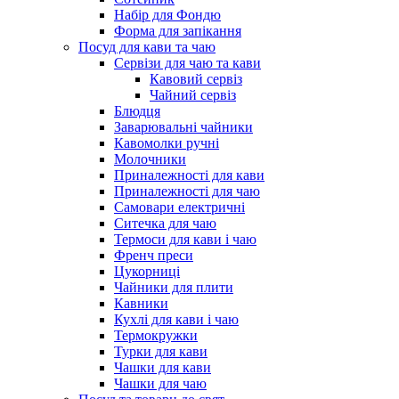
Набір для Фондю
Форма для запікання
Посуд для кави та чаю
Сервізи для чаю та кави
Кавовий сервіз
Чайний сервіз
Блюдця
Заварювальні чайники
Кавомолки ручні
Молочники
Приналежності для кави
Приналежності для чаю
Самовари електричні
Ситечка для чаю
Термоси для кави і чаю
Френч преси
Цукорниці
Чайники для плити
Кавники
Кухлі для кави і чаю
Термокружки
Турки для кави
Чашки для кави
Чашки для чаю