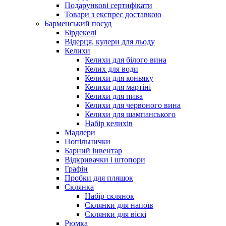
Подарункові сертифікати
Товари з експрес доставкою
Барменський посуд
Бірдекелі
Відерця, кулери для льоду
Келихи
Келихи для білого вина
Келих для води
Келихи для коньяку
Келихи для мартіні
Келихи для пива
Келихи для червоного вина
Келихи для шампанського
Набір келихів
Мадлери
Попільнички
Барний інвентар
Відкривачки і штопори
Графін
Пробки для пляшок
Склянка
Набір склянок
Склянки для напоїв
Склянки для віскі
Рюмка