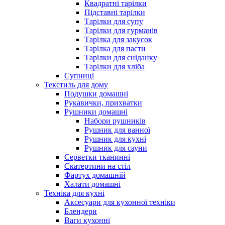
Квадратні тарілки
Підставні тарілки
Тарілки для супу
Тарілки для гурманів
Тарілка для закусок
Тарілка для пасти
Тарілки для сніданку
Тарілки для хліба
Супниці
Текстиль для дому
Подушки домашні
Рукавички, прихватки
Рушники домашні
Набори рушників
Рушник для ванної
Рушник для кухні
Рушник для сауни
Серветки тканинні
Скатертини на стіл
Фартух домашній
Халати домашні
Техніка для кухні
Аксесуари для кухонної техніки
Блендери
Ваги кухонні