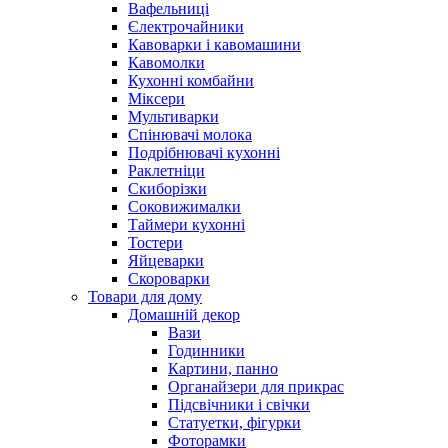
Вафельниці
Єлектрочайники
Кавоварки і кавомашини
Кавомолки
Кухонні комбайни
Міксери
Мультиварки
Спінювачі молока
Подрібнювачі кухонні
Раклетніци
Скиборізки
Соковижималки
Таймери кухонні
Тостери
Яйцеварки
Скороварки
Товари для дому
Домашній декор
Вази
Годинники
Картини, панно
Органайзери для прикрас
Підсвічники і свічки
Статуетки, фігурки
Фоторамки