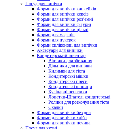
Посуд для випічки
Форми для випічки капкейків
Форми для випічки кексів
Форми для випічки роз’ємні
Форми для випічки фігурні
Форми для випічки цільні
Форми для мафінів
Форми для цукерок
Форми силіконові для випічки
Аксесуари для випічки
Кондитерський інвентар
Вінчики для збивання
Дільники для випічки
Килимки для тіста
Кондитерські мішки
Кондитерські преси
Кондитерські шприци
Кулінарні пензлики
Лопатки-Шпателі кондитерські
Ролики для розкочування тіста
Скалки
Форми для випічки без дна
Форми для випічки хліба
Форми для випічки печива
Посуд для кухні