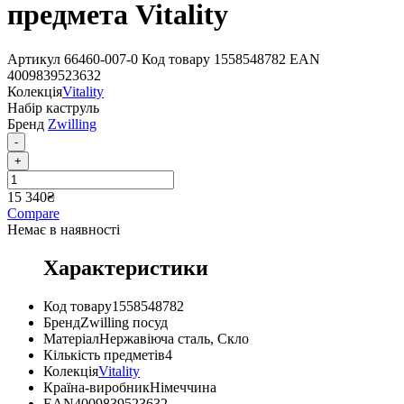
предмета Vitality
Артикул
66460-007-0
Код товару
1558548782
EAN
4009839523632
Колекція
Vitality
Набір каструль
Бренд
Zwilling
-
+
15 340
₴
Compare
Немає в наявності
Характеристики
Код товару
1558548782
Бренд
Zwilling посуд
Матеріал
Нержавіюча сталь
,
Скло
Кількість предметів
4
Колекція
Vitality
Країна-виробник
Німеччина
EAN
4009839523632