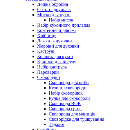
Дошка обробна
Сито та друшляк
Миски для кухні
Набір мисок
Набір кухонного приладдя
Контейнери для їжі
Хлібниця
Деко для духовки
Жаровні для духовки
Каструлі
Ковшик для кухні
Кришки для посуду
Набір каструль
Пароварки
Сковорідки
Сковорода для риби
Кухонні сковороди
Набір сковорідок
Ручка для сковороди
Сковорода ВОК
Сковорода гриль
Сковорода для млинців
Сковорідка для тушкування
Таджин
Сотейник