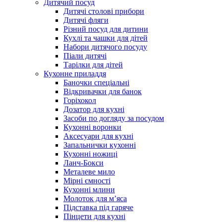
Дитячий посуд
Дитячі столові прибори
Дитячі фляги
Різний посуд для дитини
Кухлі та чашки для дітей
Набори дитячого посуду
Піали дитячі
Тарілки для дітей
Кухонне приладдя
Баночки спеціальні
Відкривачки для банок
Горіхокол
Дозатор для кухні
Засоби по догляду за посудом
Кухонні воронки
Аксесуари для кухні
Запальнички кухонні
Кухонні ножиці
Ланч-Бокси
Металеве мило
Мірні ємності
Кухонні млини
Молоток для м’яса
Підставка під гаряче
Пінцети для кухні