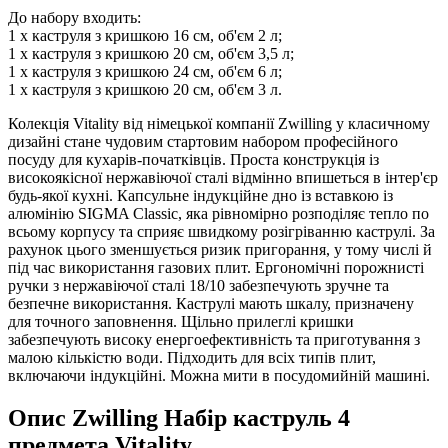
До набору входить:
1 х каструля з кришкою 16 см, об'єм 2 л;
1 х каструля з кришкою 20 см, об'єм 3,5 л;
1 х каструля з кришкою 24 см, об'єм 6 л;
1 х каструля з кришкою 20 см, об'єм 3 л.
Колекція Vitality від німецької компанії Zwilling у класичному
дизайні стане чудовим стартовим набором професійного
посуду для кухарів-початківців. Проста конструкція із
високоякісної нержавіючої сталі відмінно впишеться в інтер'єр
будь-якої кухні. Капсульне індукційне дно із вставкою із
алюмінію SIGMA Classic, яка рівномірно розподіляє тепло по
всьому корпусу та сприяє швидкому розігріванню каструлі. За
рахунок цього зменшується ризик пригорання, у тому числі й
під час використання газових плит. Ергономічні порожнисті
ручки з нержавіючої сталі 18/10 забезпечують зручне та
безпечне використання. Каструлі мають шкалу, призначену
для точного заповнення. Щільно прилеглі кришки
забезпечують високу енергоефективність та приготування з
малою кількістю води. Підходить для всіх типів плит,
включаючи індукційні. Можна мити в посудомийній машині.
Опис
Zwilling Набір каструль 4
предмета Vitality