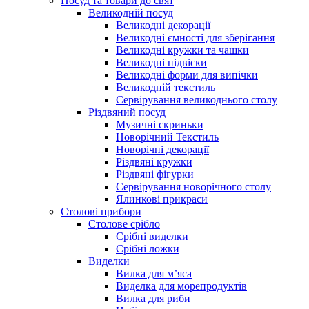
Посуд та товари до свят
Великодній посуд
Великодні декорації
Великодні ємності для зберігання
Великодні кружки та чашки
Великодні підвіски
Великодні форми для випічки
Великодній текстиль
Сервірування великоднього столу
Різдвяний посуд
Музичні скриньки
Новорічний Текстиль
Новорічні декорації
Різдвяні кружки
Різдвяні фігурки
Сервірування новорічного столу
Ялинкові прикраси
Столові прибори
Столове срібло
Срібні виделки
Срібні ложки
Виделки
Вилка для м’яса
Виделка для морепродуктів
Вилка для риби