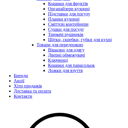
Кошики для фруктів
Органайзери кухонні
Підставки для посуду
Планки кухонні
Сміттєві контейнери
Сушки для посуду
Тримачі рушників
Щітки, скребки, губки для кухні
Товари для передпокою
Вішалки для одягу
Дверні обмежувачі
Ключниці
Кошики для парасольок
Ложки для взуття
Бренди
Акції
Хіти продажів
Доставка та оплата
Контакти