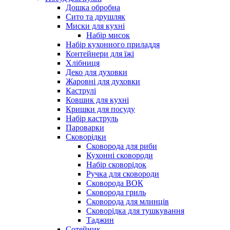
Дошка обробна
Сито та друшляк
Миски для кухні
Набір мисок
Набір кухонного приладдя
Контейнери для їжі
Хлібниця
Деко для духовки
Жаровні для духовки
Каструлі
Ковшик для кухні
Кришки для посуду
Набір каструль
Пароварки
Сковорідки
Сковорода для риби
Кухонні сковороди
Набір сковорідок
Ручка для сковороди
Сковорода ВОК
Сковорода гриль
Сковорода для млинців
Сковорідка для тушкування
Таджин
Сотейник