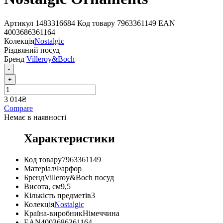
Артикул
1483316684
Код товару
7963361149
EAN
4003686361164
Колекція
Nostalgic
Різдвяний посуд
Бренд
Villeroy&Boch
-
+
3 014
₴
Compare
Немає в наявності
Характеристики
Код товару
7963361149
Матеріал
Фарфор
Бренд
Villeroy&Boch посуд
Висота, см
9,5
Кількість предметів
3
Колекція
Nostalgic
Країна-виробник
Німеччина
EAN
4003686361164