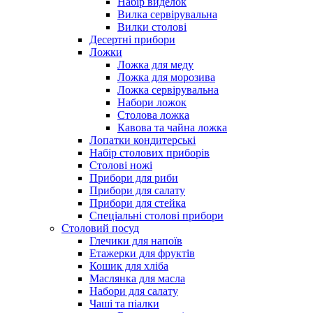
Набір виделок
Вилка сервірувальна
Вилки столові
Десертні прибори
Ложки
Ложка для меду
Ложка для морозива
Ложка сервірувальна
Набори ложок
Столова ложка
Кавова та чайна ложка
Лопатки кондитерські
Набір столових приборів
Столові ножі
Прибори для риби
Прибори для салату
Прибори для стейка
Спеціальні столові прибори
Столовий посуд
Глечики для напоїв
Етажерки для фруктів
Кошик для хліба
Маслянка для масла
Набори для салату
Чаші та піалки