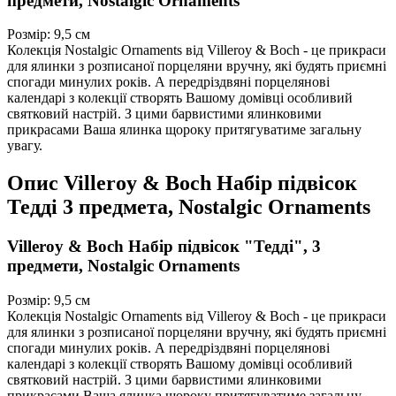
предмети, Nostalgic Ornaments
Розмір: 9,5 см
Колекція Nostalgic Ornaments від Villeroy & Boch - це прикраси
для ялинки з розписаної порцеляни вручну, які будять приємні
спогади минулих років. А передріздвяні порцелянові
календарі з колекції створять Вашому домівці особливий
святковий настрій. З цими барвистими ялинковими
прикрасами Ваша ялинка щороку притягуватиме загальну
увагу.
Опис
Villeroy & Boch Набір підвісок
Тедді 3 предмета, Nostalgic Ornaments
Villeroy & Boch Набір підвісок "Тедді", 3
предмети, Nostalgic Ornaments
Розмір: 9,5 см
Колекція Nostalgic Ornaments від Villeroy & Boch - це прикраси
для ялинки з розписаної порцеляни вручну, які будять приємні
спогади минулих років. А передріздвяні порцелянові
календарі з колекції створять Вашому домівці особливий
святковий настрій. З цими барвистими ялинковими
прикрасами Ваша ялинка щороку притягуватиме загальну