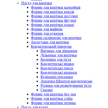
Посуд для випічки
Форми для випічки капкейків
Форми для випічки кексів
Форми для випічки роз’ємні
Форми для випічки фігурні
Форми для випічки цільні
Форми для мафінів
Форми для цукерок
Форми силіконові для випічки
Аксесуари для випічки
Кондитерський інвентар
Вінчики для збивання
Дільники для випічки
Килимки для тіста
Кондитерські мішки
Кондитерські преси
Кондитерські шприци
Кулінарні пензлики
Лопатки-Шпателі кондитерські
Ролики для розкочування тіста
Скалки
Форми для випічки без дна
Форми для випічки хліба
Форми для випічки печива
Посуд для кухні