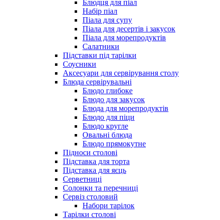
Блюдця для піал
Набір піал
Піала для супу
Піала для десертів і закусок
Піала для морепродуктів
Салатники
Підставки під тарілки
Соусники
Аксесуари для сервірування столу
Блюда сервірувальні
Блюдо глибоке
Блюдо для закусок
Блюда для морепродуктів
Блюдо для піци
Блюдо кругле
Овальні блюда
Блюдо прямокутне
Підноси столові
Підставка для торта
Підставка для яєць
Серветниці
Солонки та перечниці
Сервіз столовий
Набори тарілок
Тарілки столові