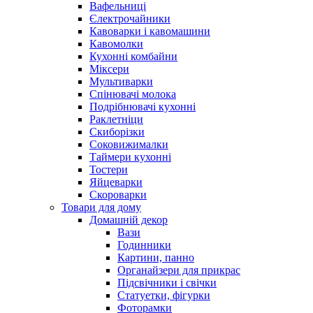
Вафельниці
Єлектрочайники
Кавоварки і кавомашини
Кавомолки
Кухонні комбайни
Міксери
Мультиварки
Спінювачі молока
Подрібнювачі кухонні
Раклетніци
Скиборізки
Соковижималки
Таймери кухонні
Тостери
Яйцеварки
Скороварки
Товари для дому
Домашній декор
Вази
Годинники
Картини, панно
Органайзери для прикрас
Підсвічники і свічки
Статуетки, фігурки
Фоторамки