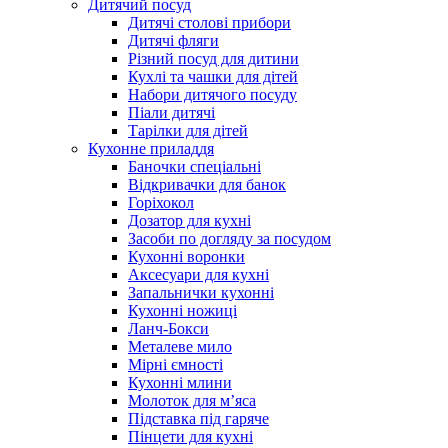
Дитячий посуд
Дитячі столові прибори
Дитячі фляги
Різний посуд для дитини
Кухлі та чашки для дітей
Набори дитячого посуду
Піали дитячі
Тарілки для дітей
Кухонне приладдя
Баночки спеціальні
Відкривачки для банок
Горіхокол
Дозатор для кухні
Засоби по догляду за посудом
Кухонні воронки
Аксесуари для кухні
Запальнички кухонні
Кухонні ножиці
Ланч-Бокси
Металеве мило
Мірні ємності
Кухонні млини
Молоток для м’яса
Підставка під гаряче
Пінцети для кухні