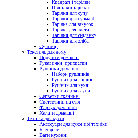
Квадратні тарілки
Підставні тарілки
Тарілки для супу
Тарілки для гурманів
Тарілка для закусок
Тарілка для пасти
Тарілки для сніданку
Тарілки для хліба
Супниці
Текстиль для дому
Подушки домашні
Рукавички, прихватки
Рушники домашні
Набори рушників
Рушник для ванної
Рушник для кухні
Рушник для сауни
Серветки тканинні
Скатертини на стіл
Фартух домашній
Халати домашні
Техніка для кухні
Аксесуари для кухонної техніки
Блендери
Ваги кухонні