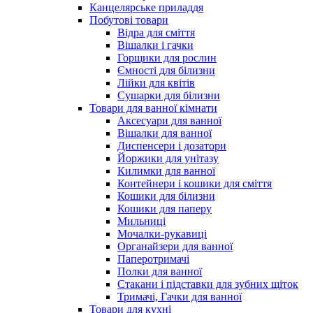
Канцелярське приладдя
Побутові товари
Відра для сміття
Вішалки і гачки
Горщики для рослин
Ємності для білизни
Лійки для квітів
Сушарки для білизни
Товари для ванної кімнати
Аксесуари для ванної
Вішалки для ванної
Диспенсери і дозатори
Йоржики для унітазу
Килимки для ванної
Контейнери і кошики для сміття
Кошики для білизни
Кошики для паперу
Мильниці
Мочалки-рукавиці
Органайзери для ванної
Паперотримачі
Полки для ванної
Стакани і підставки для зубних щіток
Тримачі, Гачки для ванної
Товари для кухні