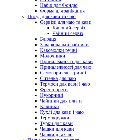
Набір для Фондю
Форма для запікання
Посуд для кави та чаю
Сервізи для чаю та кави
Кавовий сервіз
Чайний сервіз
Блюдця
Заварювальні чайники
Кавомолки ручні
Молочники
Приналежності для кави
Приналежності для чаю
Самовари електричні
Ситечка для чаю
Термоси для кави і чаю
Френч преси
Цукорниці
Чайники для плити
Кавники
Кухлі для кави і чаю
Термокружки
Турки для кави
Чашки для кави
Чашки для чаю