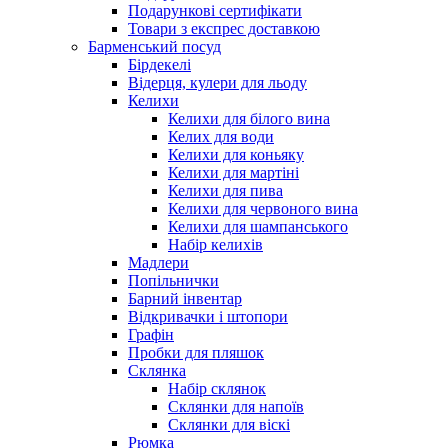
Подарункові сертифікати
Товари з експрес доставкою
Барменський посуд
Бірдекелі
Відерця, кулери для льоду
Келихи
Келихи для білого вина
Келих для води
Келихи для коньяку
Келихи для мартіні
Келихи для пива
Келихи для червоного вина
Келихи для шампанського
Набір келихів
Мадлери
Попільнички
Барний інвентар
Відкривачки і штопори
Графін
Пробки для пляшок
Склянка
Набір склянок
Склянки для напоїв
Склянки для віскі
Рюмка