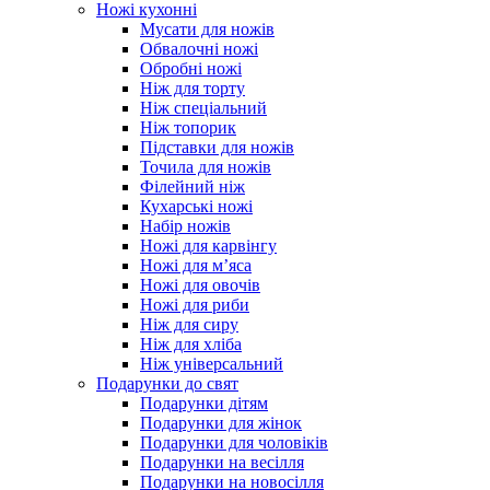
Ножі кухонні
Мусати для ножів
Обвалочні ножі
Обробні ножі
Ніж для торту
Ніж спеціальний
Ніж топорик
Підставки для ножів
Точила для ножів
Філейний ніж
Кухарські ножі
Набір ножів
Ножі для карвінгу
Ножі для м’яса
Ножі для овочів
Ножі для риби
Ніж для сиру
Ніж для хліба
Ніж універсальний
Подарунки до свят
Подарунки дітям
Подарунки для жінок
Подарунки для чоловіків
Подарунки на весілля
Подарунки на новосілля