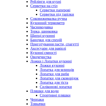
Рейлінги для кухні
Серветки на стіл
Серветки паперові
Серветки під тарілки
Соковижималка ручна
Кухонний термометр
Часникодавка
Терка, шинковка
Щипці кухонні
Баночки для спецій
Приготування пасти, спагетті
Аксесуари для равіолі
Кухонні ємності
Овочечистка
Ложки і Лопатки кухонні
Ложки кухонні
Лопатка для млинців
Лопатки для риби
Лопатки для сковорідок
Лопатка для тіста
Силіконові лопатки
Пляшки для води
Спортивні пляшки
Черпаки
Товкачки