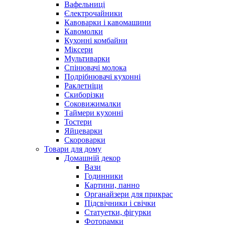
Вафельниці
Єлектрочайники
Кавоварки і кавомашини
Кавомолки
Кухонні комбайни
Міксери
Мультиварки
Спінювачі молока
Подрібнювачі кухонні
Раклетніци
Скиборізки
Соковижималки
Таймери кухонні
Тостери
Яйцеварки
Скороварки
Товари для дому
Домашній декор
Вази
Годинники
Картини, панно
Органайзери для прикрас
Підсвічники і свічки
Статуетки, фігурки
Фоторамки