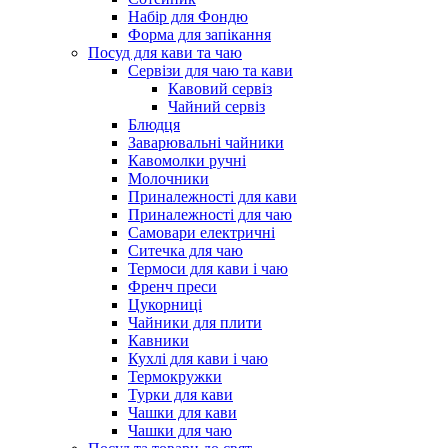
Набір для Фондю
Форма для запікання
Посуд для кави та чаю
Сервізи для чаю та кави
Кавовий сервіз
Чайний сервіз
Блюдця
Заварювальні чайники
Кавомолки ручні
Молочники
Приналежності для кави
Приналежності для чаю
Самовари електричні
Ситечка для чаю
Термоси для кави і чаю
Френч преси
Цукорниці
Чайники для плити
Кавники
Кухлі для кави і чаю
Термокружки
Турки для кави
Чашки для кави
Чашки для чаю