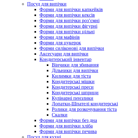
Посуд для випічки
Форми для випічки капкейків
Форми для випічки кексів
Форми для випічки роз’ємні
Форми для випічки фігурні
Форми для випічки цільні
Форми для мафінів
Форми для цукерок
Форми силіконові для випічки
Аксесуари для випічки
Кондитерський інвентар
Вінчики для збивання
Дільники для випічки
Килимки для тіста
Кондитерські мішки
Кондитерські преси
Кондитерські шприци
Кулінарні пензлики
Лопатки-Шпателі кондитерські
Ролики для розкочування тіста
Скалки
Форми для випічки без дна
Форми для випічки хліба
Форми для випічки печива
Посуд для кухні