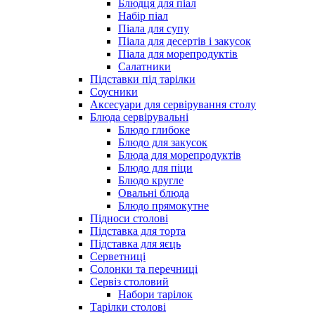
Блюдця для піал
Набір піал
Піала для супу
Піала для десертів і закусок
Піала для морепродуктів
Салатники
Підставки під тарілки
Соусники
Аксесуари для сервірування столу
Блюда сервірувальні
Блюдо глибоке
Блюдо для закусок
Блюда для морепродуктів
Блюдо для піци
Блюдо кругле
Овальні блюда
Блюдо прямокутне
Підноси столові
Підставка для торта
Підставка для яєць
Серветниці
Солонки та перечниці
Сервіз столовий
Набори тарілок
Тарілки столові