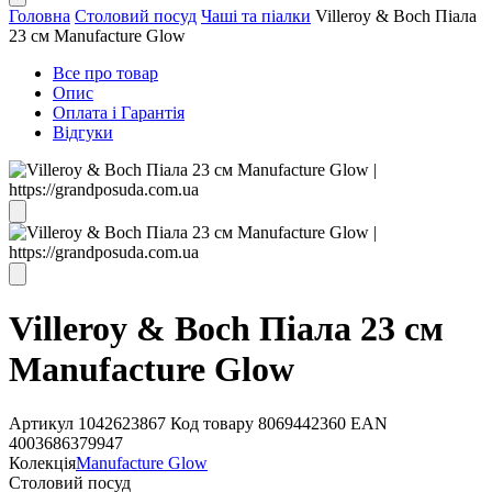
Головна
Столовий посуд
Чаші та піалки
Villeroy & Boch Піала
23 см Manufacture Glow
Все про товар
Опис
Оплата і Гарантія
Відгуки
Villeroy & Boch Піала 23 см
Manufacture Glow
Артикул
1042623867
Код товару
8069442360
EAN
4003686379947
Колекція
Manufacture Glow
Столовий посуд