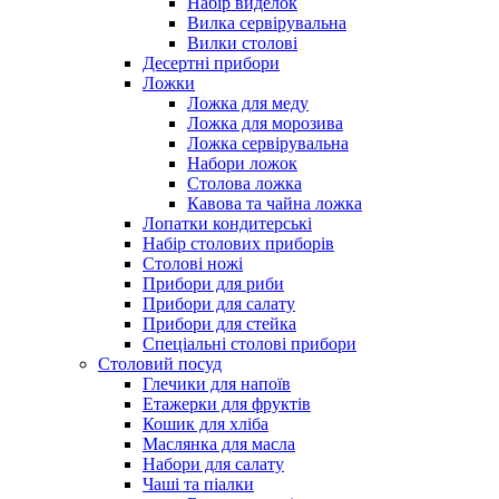
Набір виделок
Вилка сервірувальна
Вилки столові
Десертні прибори
Ложки
Ложка для меду
Ложка для морозива
Ложка сервірувальна
Набори ложок
Столова ложка
Кавова та чайна ложка
Лопатки кондитерські
Набір столових приборів
Столові ножі
Прибори для риби
Прибори для салату
Прибори для стейка
Спеціальні столові прибори
Столовий посуд
Глечики для напоїв
Етажерки для фруктів
Кошик для хліба
Маслянка для масла
Набори для салату
Чаші та піалки