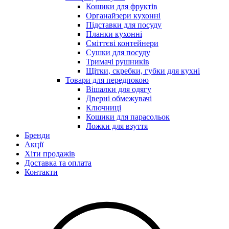
Кошики для фруктів
Органайзери кухонні
Підставки для посуду
Планки кухонні
Сміттєві контейнери
Сушки для посуду
Тримачі рушників
Щітки, скребки, губки для кухні
Товари для передпокою
Вішалки для одягу
Дверні обмежувачі
Ключниці
Кошики для парасольок
Ложки для взуття
Бренди
Акції
Хіти продажів
Доставка та оплата
Контакти