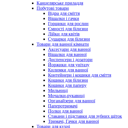
Канцелярське приладдя
Побутові товари
Відра для сміття
Вішалки і гачки
Горщики для рослин
Ємності для білизни
Лійки для квітів
Сушарки для білизни
Товари для ванної кімнати
Аксесуари для ванної
Вішалки для ванної
Диспенсери і дозатори
Йоржики для унітазу
Килимки для ванної
Контейнери і кошики для сміття
Кошики для білизни
Кошики для паперу
Мильниці
Мочалки-рукавиці
Органайзери для ванної
Паперотримачі
Полки для ванної
Стакани і підставки для зубних щіток
Тримачі, Гачки для ванної
Товари для кухні