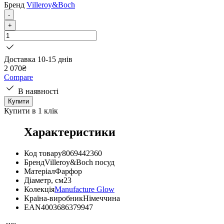
Бренд
Villeroy&Boch
-
+
Доставка 10-15 днів
2 070
₴
Compare
В наявності
Купити
Купити в 1 клік
Характеристики
Код товару
8069442360
Бренд
Villeroy&Boch посуд
Матеріал
Фарфор
Діаметр, см
23
Колекція
Manufacture Glow
Країна-виробник
Німеччина
EAN
4003686379947