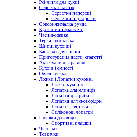
Рейлінги для кухні
Серветки на стіл
Серветки паперові
Серветки під тарілки
Соковижималка ручна
Кухонний термометр
Часникодавка
Терка, шинковка
Щипці кухонні
Баночки для спецій
Приготування пасти, спагетті
Аксесуари для равіолі
Кухонні ємності
Овочечистка
Ложки і Лопатки кухонні
Ложки кухонні
Лопатка для млинців
Лопатки для риби
Лопатки для сковорідок
Лопатка для тіста
Силіконові лопатки
Пляшки для води
Спортивні пляшки
Черпаки
Товкачки