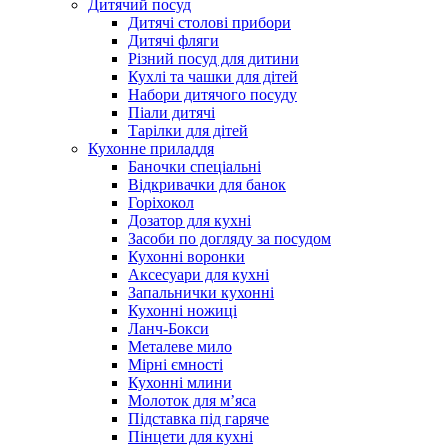
Дитячий посуд
Дитячі столові прибори
Дитячі фляги
Різний посуд для дитини
Кухлі та чашки для дітей
Набори дитячого посуду
Піали дитячі
Тарілки для дітей
Кухонне приладдя
Баночки спеціальні
Відкривачки для банок
Горіхокол
Дозатор для кухні
Засоби по догляду за посудом
Кухонні воронки
Аксесуари для кухні
Запальнички кухонні
Кухонні ножиці
Ланч-Бокси
Металеве мило
Мірні ємності
Кухонні млини
Молоток для м’яса
Підставка під гаряче
Пінцети для кухні