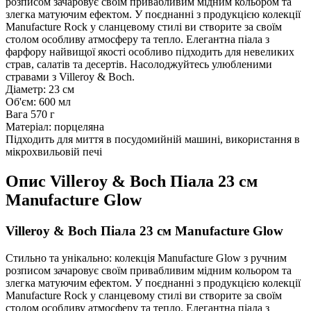
розписом зачаровує своїм привабливим мідним кольором та
злегка матуючим ефектом. У поєднанні з продукцією колекції
Manufacture Rock у сланцевому стилі ви створите за своїм
столом особливу атмосферу та тепло. Елегантна піала з
фарфору найвищої якості особливо підходить для невеликих
страв, салатів та десертів. Насолоджуйтесь улюбленими
стравами з Villeroy & Boch.
Діаметр: 23 см
Об'єм: 600 мл
Вага 570 г
Матеріал: порцеляна
Підходить для миття в посудомийній машині, використання в
мікрохвильовій печі
Опис
Villeroy & Boch Піала 23 см
Manufacture Glow
Villeroy & Boch Піала 23 см Manufacture Glow
Стильно та унікально: колекція Manufacture Glow з ручним
розписом зачаровує своїм привабливим мідним кольором та
злегка матуючим ефектом. У поєднанні з продукцією колекції
Manufacture Rock у сланцевому стилі ви створите за своїм
столом особливу атмосферу та тепло. Елегантна піала з