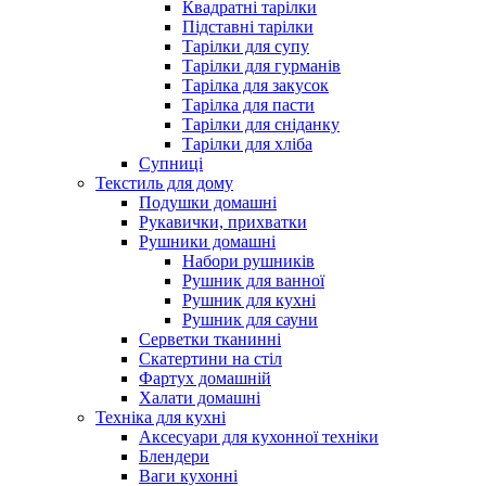
Квадратні тарілки
Підставні тарілки
Тарілки для супу
Тарілки для гурманів
Тарілка для закусок
Тарілка для пасти
Тарілки для сніданку
Тарілки для хліба
Супниці
Текстиль для дому
Подушки домашні
Рукавички, прихватки
Рушники домашні
Набори рушників
Рушник для ванної
Рушник для кухні
Рушник для сауни
Серветки тканинні
Скатертини на стіл
Фартух домашній
Халати домашні
Техніка для кухні
Аксесуари для кухонної техніки
Блендери
Ваги кухонні