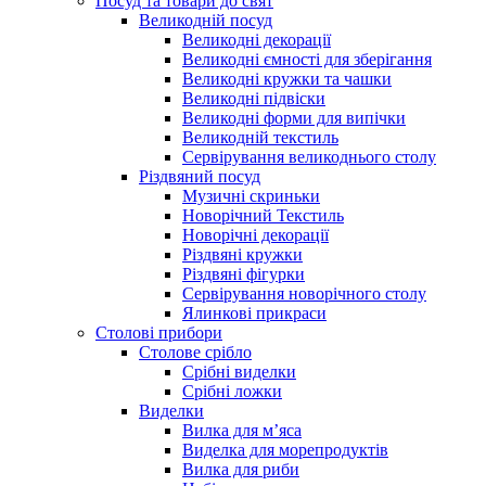
Посуд та товари до свят
Великодній посуд
Великодні декорації
Великодні ємності для зберігання
Великодні кружки та чашки
Великодні підвіски
Великодні форми для випічки
Великодній текстиль
Сервірування великоднього столу
Різдвяний посуд
Музичні скриньки
Новорічний Текстиль
Новорічні декорації
Різдвяні кружки
Різдвяні фігурки
Сервірування новорічного столу
Ялинкові прикраси
Столові прибори
Столове срібло
Срібні виделки
Срібні ложки
Виделки
Вилка для м’яса
Виделка для морепродуктів
Вилка для риби