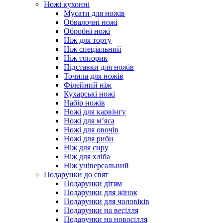
Ножі кухонні
Мусати для ножів
Обвалочні ножі
Обробні ножі
Ніж для торту
Ніж спеціальний
Ніж топорик
Підставки для ножів
Точила для ножів
Філейний ніж
Кухарські ножі
Набір ножів
Ножі для карвінгу
Ножі для м’яса
Ножі для овочів
Ножі для риби
Ніж для сиру
Ніж для хліба
Ніж універсальний
Подарунки до свят
Подарунки дітям
Подарунки для жінок
Подарунки для чоловіків
Подарунки на весілля
Подарунки на новосілля