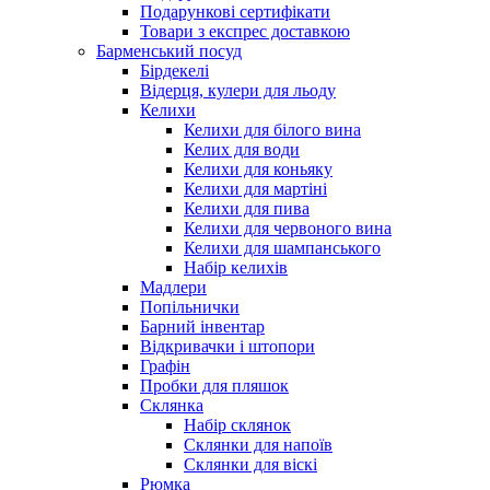
Подарункові сертифікати
Товари з експрес доставкою
Барменський посуд
Бірдекелі
Відерця, кулери для льоду
Келихи
Келихи для білого вина
Келих для води
Келихи для коньяку
Келихи для мартіні
Келихи для пива
Келихи для червоного вина
Келихи для шампанського
Набір келихів
Мадлери
Попільнички
Барний інвентар
Відкривачки і штопори
Графін
Пробки для пляшок
Склянка
Набір склянок
Склянки для напоїв
Склянки для віскі
Рюмка