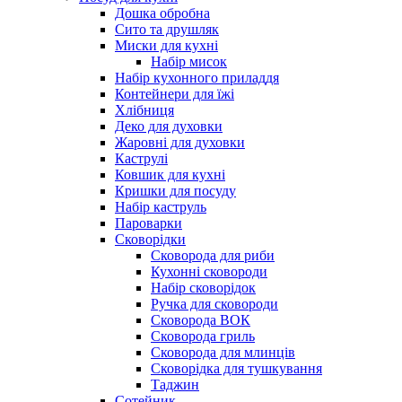
Дошка обробна
Сито та друшляк
Миски для кухні
Набір мисок
Набір кухонного приладдя
Контейнери для їжі
Хлібниця
Деко для духовки
Жаровні для духовки
Каструлі
Ковшик для кухні
Кришки для посуду
Набір каструль
Пароварки
Сковорідки
Сковорода для риби
Кухонні сковороди
Набір сковорідок
Ручка для сковороди
Сковорода ВОК
Сковорода гриль
Сковорода для млинців
Сковорідка для тушкування
Таджин
Сотейник