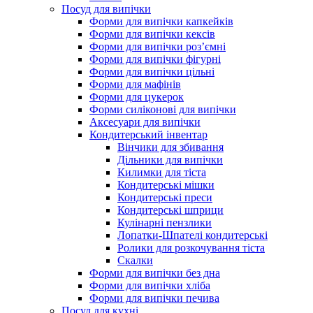
Посуд для випічки
Форми для випічки капкейків
Форми для випічки кексів
Форми для випічки роз’ємні
Форми для випічки фігурні
Форми для випічки цільні
Форми для мафінів
Форми для цукерок
Форми силіконові для випічки
Аксесуари для випічки
Кондитерський інвентар
Вінчики для збивання
Дільники для випічки
Килимки для тіста
Кондитерські мішки
Кондитерські преси
Кондитерські шприци
Кулінарні пензлики
Лопатки-Шпателі кондитерські
Ролики для розкочування тіста
Скалки
Форми для випічки без дна
Форми для випічки хліба
Форми для випічки печива
Посуд для кухні