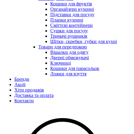
Кошики для фруктів
Органайзери кухонні
Підставки для посуду
Планки кухонні
Сміттєві контейнери
Сушки для посуду
Тримачі рушників
Щітки, скребки, губки для кухні
Товари для передпокою
Вішалки для одягу
Дверні обмежувачі
Ключниці
Кошики для парасольок
Ложки для взуття
Бренди
Акції
Хіти продажів
Доставка та оплата
Контакти