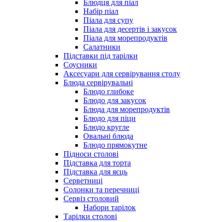
Блюдця для піал
Набір піал
Піала для супу
Піала для десертів і закусок
Піала для морепродуктів
Салатники
Підставки під тарілки
Соусники
Аксесуари для сервірування столу
Блюда сервірувальні
Блюдо глибоке
Блюдо для закусок
Блюда для морепродуктів
Блюдо для піци
Блюдо кругле
Овальні блюда
Блюдо прямокутне
Підноси столові
Підставка для торта
Підставка для яєць
Серветниці
Солонки та перечниці
Сервіз столовий
Набори тарілок
Тарілки столові