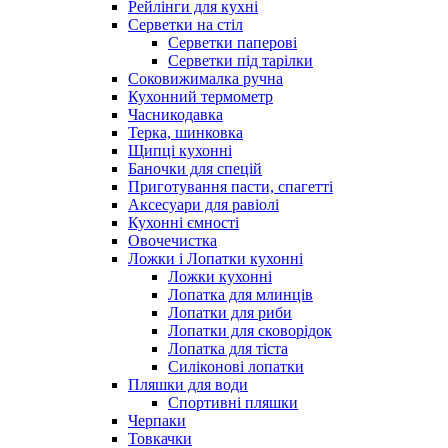
Рейлінги для кухні
Серветки на стіл
Серветки паперові
Серветки під тарілки
Соковижималка ручна
Кухонний термометр
Часникодавка
Терка, шинковка
Щипці кухонні
Баночки для спецій
Приготування пасти, спагетті
Аксесуари для равіолі
Кухонні ємності
Овочечистка
Ложки і Лопатки кухонні
Ложки кухонні
Лопатка для млинців
Лопатки для риби
Лопатки для сковорідок
Лопатка для тіста
Силіконові лопатки
Пляшки для води
Спортивні пляшки
Черпаки
Товкачки