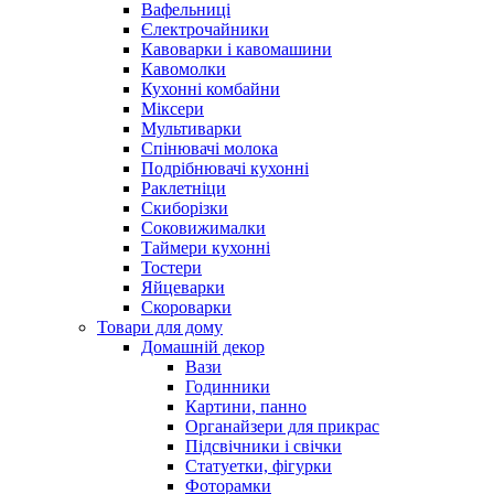
Вафельниці
Єлектрочайники
Кавоварки і кавомашини
Кавомолки
Кухонні комбайни
Міксери
Мультиварки
Спінювачі молока
Подрібнювачі кухонні
Раклетніци
Скиборізки
Соковижималки
Таймери кухонні
Тостери
Яйцеварки
Скороварки
Товари для дому
Домашній декор
Вази
Годинники
Картини, панно
Органайзери для прикрас
Підсвічники і свічки
Статуетки, фігурки
Фоторамки