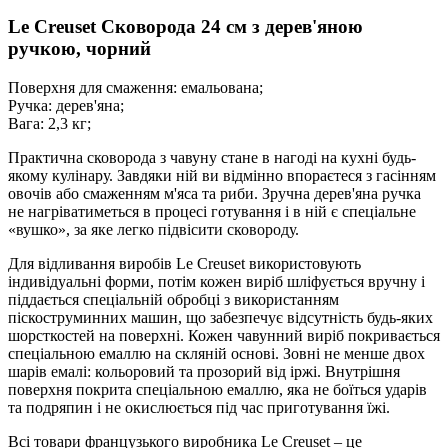
Le Creuset Сковорода 24 см з дерев'яною
ручкою, чорний
Поверхня для смаження: емальована;
Ручка: дерев'яна;
Вага: 2,3 кг;
Практична сковорода з чавуну стане в нагоді на кухні будь-
якому кулінару. Завдяки ній ви відмінно впораєтеся з гасінням
овочів або смаженням м'яса та риби. Зручна дерев'яна ручка
не нагріватиметься в процесі готування і в ній є спеціальне
«вушко», за яке легко підвісити сковороду.
Для відливання виробів Le Creuset використовують
індивідуальні форми, потім кожен виріб шліфується вручну і
піддається спеціальній обробці з використанням
піскоструминних машин, що забезпечує відсутність будь-яких
шорсткостей на поверхні. Кожен чавунний виріб покривається
спеціальною емаллю на скляній основі. Зовні не менше двох
шарів емалі: кольоровий та прозорий від іржі. Внутрішня
поверхня покрита спеціальною емаллю, яка не боїться ударів
та подряпин і не окислюється під час приготування їжі.
Всі товари французького виробника Le Creuset – це