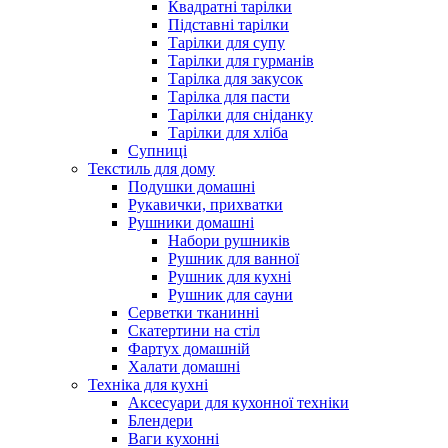
Квадратні тарілки
Підставні тарілки
Тарілки для супу
Тарілки для гурманів
Тарілка для закусок
Тарілка для пасти
Тарілки для сніданку
Тарілки для хліба
Супниці
Текстиль для дому
Подушки домашні
Рукавички, прихватки
Рушники домашні
Набори рушників
Рушник для ванної
Рушник для кухні
Рушник для сауни
Серветки тканинні
Скатертини на стіл
Фартух домашній
Халати домашні
Техніка для кухні
Аксесуари для кухонної техніки
Блендери
Ваги кухонні