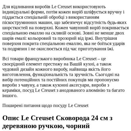
Для відливання виробів Le Creuset використовують
індивідуальні форми, потім кожен виріб шліфується вручну і
піддається спеціальній обробці з використанням
піскоструминних машин, що забезпечує відсутність будь-яких
шорсткостей на поверхні. Кожен чавунний виріб покривається
спеціальною емаллю на скляній основі. Зовні не менше двох
шарів емалі: кольоровий та прозорий від іржі. Внутрішня
поверхня покрита спеціальною емаллю, яка не боїться ударів
та подряпин і не окислюється під час приготування їжі.
Всі товари французького виробника Le Creuset – це
своєрідний елемент престижу на Вашій кухні, а також
чудовий дизайн кожного виробу, найвища якість його
виготовлення, функціональність та зручність. Сьогодні на
вибір потенційних та постійних покупців ми пропонуємо
вироби з чавуну, а також кухонні аксесуари, вироби з
кераміки, посуд Le Creuset з анодованого алюмінію та багато
іншого.
Поширені питання щодо посуду Le Creuset
Опис
Le Creuset Сковорода 24 см з
деревяною ручкою, чорний