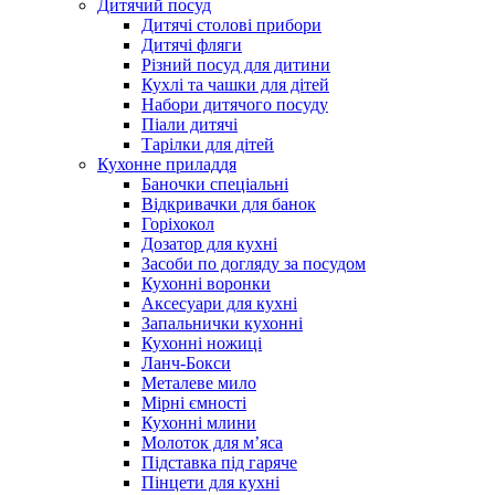
Дитячий посуд
Дитячі столові прибори
Дитячі фляги
Різний посуд для дитини
Кухлі та чашки для дітей
Набори дитячого посуду
Піали дитячі
Тарілки для дітей
Кухонне приладдя
Баночки спеціальні
Відкривачки для банок
Горіхокол
Дозатор для кухні
Засоби по догляду за посудом
Кухонні воронки
Аксесуари для кухні
Запальнички кухонні
Кухонні ножиці
Ланч-Бокси
Металеве мило
Мірні ємності
Кухонні млини
Молоток для м’яса
Підставка під гаряче
Пінцети для кухні