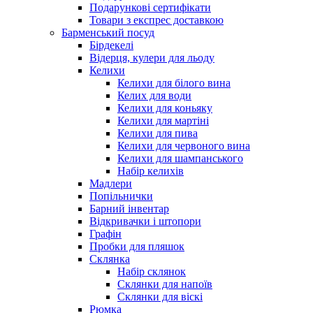
Подарункові сертифікати
Товари з експрес доставкою
Барменський посуд
Бірдекелі
Відерця, кулери для льоду
Келихи
Келихи для білого вина
Келих для води
Келихи для коньяку
Келихи для мартіні
Келихи для пива
Келихи для червоного вина
Келихи для шампанського
Набір келихів
Мадлери
Попільнички
Барний інвентар
Відкривачки і штопори
Графін
Пробки для пляшок
Склянка
Набір склянок
Склянки для напоїв
Склянки для віскі
Рюмка