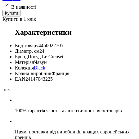
В наявності
Купити
Купити в 1 клік
Характеристики
Код товару
4450022705
Діаметр, см
24
Бренд
Посуд Le Creuset
Матеріал
Чавун
Колекція
Black
Країна-виробник
Франція
EAN
24147043225
це:
100% гарантія якості та автентичності всіх товарів
Прямі поставки від виробників кращих європейських
брендів