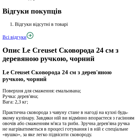
Відгуки покупців
Відгуки відсутні в товарі
Всі відгуки
Опис
Le Creuset Сковорода 24 см з
деревяною ручкою, чорний
Le Creuset Сковорода 24 см з дерев'яною
ручкою, чорний
Поверхня для смаження: емальована;
Ручка: дерев'яна;
Вага: 2,3 кг;
Практична сковорода з чавуну стане в нагоді на кухні будь-
якому кулінару. Завдяки ній ви відмінно впораєтеся з гасінням
овочів або смаженням м'яса та риби. Зручна дерев'яна ручка
не нагріватиметься в процесі готування і в ній є спеціальне
«вушко», за яке легко підвісити сковороду.