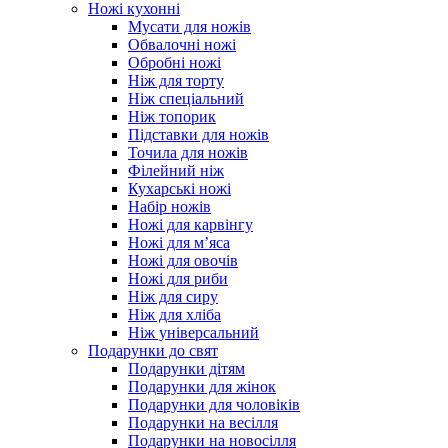
Ножі кухонні
Мусати для ножів
Обвалочні ножі
Обробні ножі
Ніж для торту
Ніж спеціальний
Ніж топорик
Підставки для ножів
Точила для ножів
Філейний ніж
Кухарські ножі
Набір ножів
Ножі для карвінгу
Ножі для м’яса
Ножі для овочів
Ножі для риби
Ніж для сиру
Ніж для хліба
Ніж універсальний
Подарунки до свят
Подарунки дітям
Подарунки для жінок
Подарунки для чоловіків
Подарунки на весілля
Подарунки на новосілля