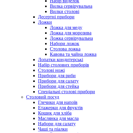
Набір виделок
Вилка сервірувальна
Вилки столові
Десертні прибори
Ложки
Ложка для меду
Ложка для морозива
Ложка сервірувальна
Набори ложок
Столова ложка
Кавова та чайна ложка
Лопатки кондитерські
Набір столових приборів
Столові ножі
Прибори для риби
Прибори для салату
Прибори для стейка
Спеціальні столові прибори
Столовий посуд
Глечики для напоїв
Етажерки для фруктів
Кошик для хліба
Маслянка для масла
Набори для салату
Чаші та піалки