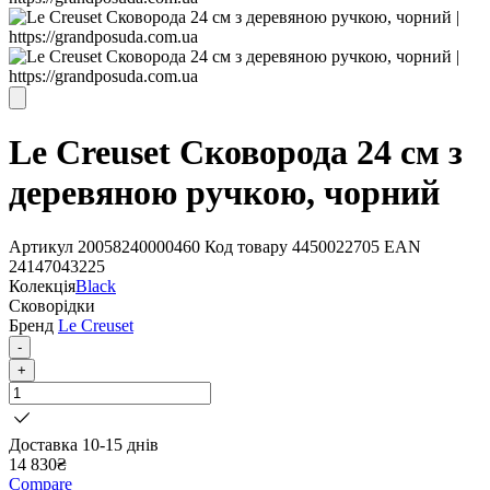
Le Creuset Сковорода 24 см з
деревяною ручкою, чорний
Артикул
20058240000460
Код товару
4450022705
EAN
24147043225
Колекція
Black
Сковорідки
Бренд
Le Creuset
-
+
Доставка 10-15 днів
14 830
₴
Compare