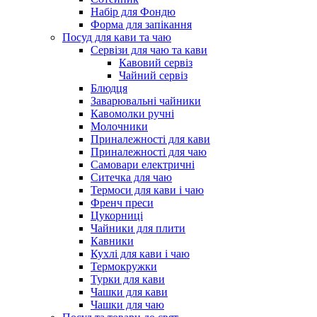
Набір для Фондю
Форма для запікання
Посуд для кави та чаю
Сервізи для чаю та кави
Кавовий сервіз
Чайний сервіз
Блюдця
Заварювальні чайники
Кавомолки ручні
Молочники
Приналежності для кави
Приналежності для чаю
Самовари електричні
Ситечка для чаю
Термоси для кави і чаю
Френч преси
Цукорниці
Чайники для плити
Кавники
Кухлі для кави і чаю
Термокружки
Турки для кави
Чашки для кави
Чашки для чаю