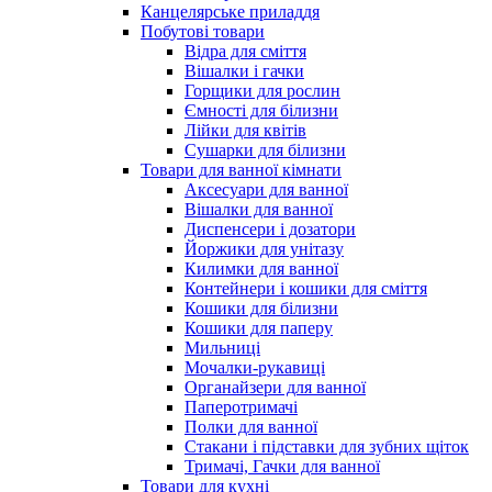
Канцелярське приладдя
Побутові товари
Відра для сміття
Вішалки і гачки
Горщики для рослин
Ємності для білизни
Лійки для квітів
Сушарки для білизни
Товари для ванної кімнати
Аксесуари для ванної
Вішалки для ванної
Диспенсери і дозатори
Йоржики для унітазу
Килимки для ванної
Контейнери і кошики для сміття
Кошики для білизни
Кошики для паперу
Мильниці
Мочалки-рукавиці
Органайзери для ванної
Паперотримачі
Полки для ванної
Стакани і підставки для зубних щіток
Тримачі, Гачки для ванної
Товари для кухні