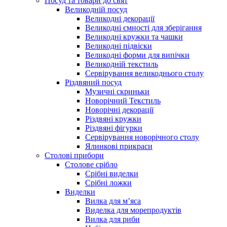
Посуд та товари до свят
Великодній посуд
Великодні декорації
Великодні ємності для зберігання
Великодні кружки та чашки
Великодні підвіски
Великодні форми для випічки
Великодній текстиль
Сервірування великоднього столу
Різдвяний посуд
Музичні скриньки
Новорічний Текстиль
Новорічні декорації
Різдвяні кружки
Різдвяні фігурки
Сервірування новорічного столу
Ялинкові прикраси
Столові прибори
Столове срібло
Срібні виделки
Срібні ложки
Виделки
Вилка для м’яса
Виделка для морепродуктів
Вилка для риби