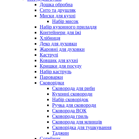
Дошка обробна
Сито та друшляк
Миски для кухні
Набір мисок
Набір кухонного приладдя
Контейнери для їжі
Хлібниця
Деко для духовки
Жаровні для духовки
Каструлі
Ковшик для кухні
Кришки для посуду
Набір каструль
Пароварки
Сковорідки
Сковорода для риби
Кухонні сковороди
Набір сковорідок
Ручка для сковороди
Сковорода ВОК
Сковорода гриль
Сковорода для млинців
Сковорідка для тушкування
Таджин
Сотейник