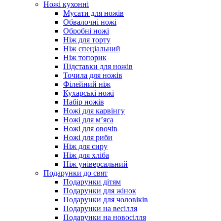
Ножі кухонні
Мусати для ножів
Обвалочні ножі
Обробні ножі
Ніж для торту
Ніж спеціальний
Ніж топорик
Підставки для ножів
Точила для ножів
Філейний ніж
Кухарські ножі
Набір ножів
Ножі для карвінгу
Ножі для м’яса
Ножі для овочів
Ножі для риби
Ніж для сиру
Ніж для хліба
Ніж універсальний
Подарунки до свят
Подарунки дітям
Подарунки для жінок
Подарунки для чоловіків
Подарунки на весілля
Подарунки на новосілля