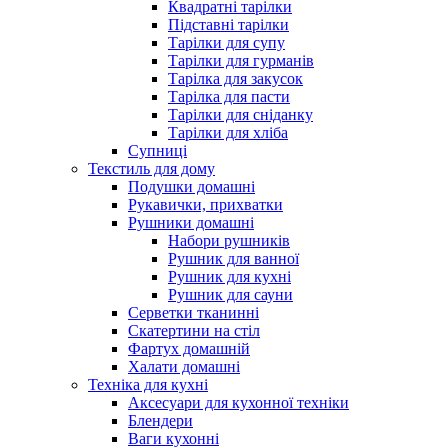
Квадратні тарілки
Підставні тарілки
Тарілки для супу
Тарілки для гурманів
Тарілка для закусок
Тарілка для пасти
Тарілки для сніданку
Тарілки для хліба
Супниці
Текстиль для дому
Подушки домашні
Рукавички, прихватки
Рушники домашні
Набори рушників
Рушник для ванної
Рушник для кухні
Рушник для сауни
Серветки тканинні
Скатертини на стіл
Фартух домашній
Халати домашні
Техніка для кухні
Аксесуари для кухонної техніки
Блендери
Ваги кухонні