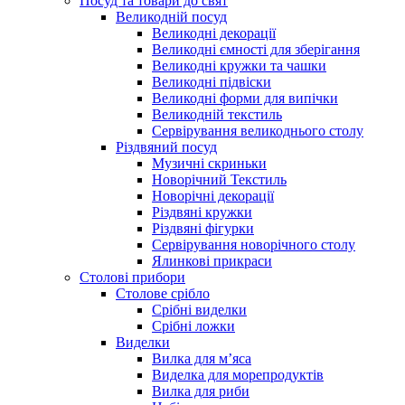
Посуд та товари до свят
Великодній посуд
Великодні декорації
Великодні ємності для зберігання
Великодні кружки та чашки
Великодні підвіски
Великодні форми для випічки
Великодній текстиль
Сервірування великоднього столу
Різдвяний посуд
Музичні скриньки
Новорічний Текстиль
Новорічні декорації
Різдвяні кружки
Різдвяні фігурки
Сервірування новорічного столу
Ялинкові прикраси
Столові прибори
Столове срібло
Срібні виделки
Срібні ложки
Виделки
Вилка для м’яса
Виделка для морепродуктів
Вилка для риби