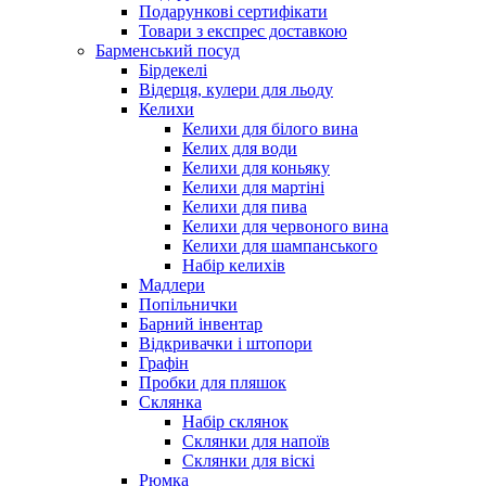
Подарункові сертифікати
Товари з експрес доставкою
Барменський посуд
Бірдекелі
Відерця, кулери для льоду
Келихи
Келихи для білого вина
Келих для води
Келихи для коньяку
Келихи для мартіні
Келихи для пива
Келихи для червоного вина
Келихи для шампанського
Набір келихів
Мадлери
Попільнички
Барний інвентар
Відкривачки і штопори
Графін
Пробки для пляшок
Склянка
Набір склянок
Склянки для напоїв
Склянки для віскі
Рюмка