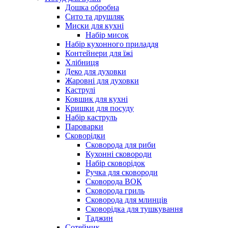
Дошка обробна
Сито та друшляк
Миски для кухні
Набір мисок
Набір кухонного приладдя
Контейнери для їжі
Хлібниця
Деко для духовки
Жаровні для духовки
Каструлі
Ковшик для кухні
Кришки для посуду
Набір каструль
Пароварки
Сковорідки
Сковорода для риби
Кухонні сковороди
Набір сковорідок
Ручка для сковороди
Сковорода ВОК
Сковорода гриль
Сковорода для млинців
Сковорідка для тушкування
Таджин
Сотейник