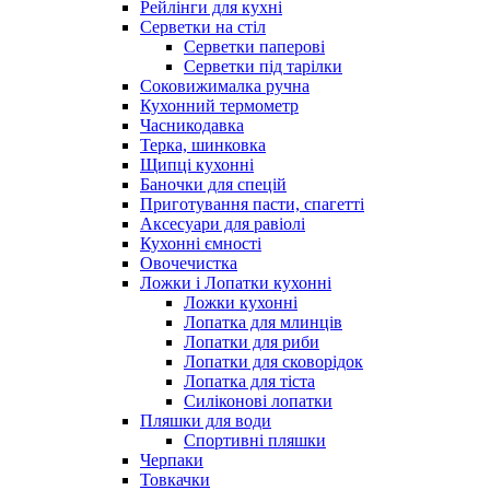
Рейлінги для кухні
Серветки на стіл
Серветки паперові
Серветки під тарілки
Соковижималка ручна
Кухонний термометр
Часникодавка
Терка, шинковка
Щипці кухонні
Баночки для спецій
Приготування пасти, спагетті
Аксесуари для равіолі
Кухонні ємності
Овочечистка
Ложки і Лопатки кухонні
Ложки кухонні
Лопатка для млинців
Лопатки для риби
Лопатки для сковорідок
Лопатка для тіста
Силіконові лопатки
Пляшки для води
Спортивні пляшки
Черпаки
Товкачки