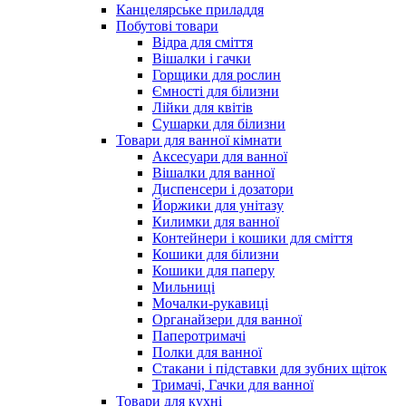
Канцелярське приладдя
Побутові товари
Відра для сміття
Вішалки і гачки
Горщики для рослин
Ємності для білизни
Лійки для квітів
Сушарки для білизни
Товари для ванної кімнати
Аксесуари для ванної
Вішалки для ванної
Диспенсери і дозатори
Йоржики для унітазу
Килимки для ванної
Контейнери і кошики для сміття
Кошики для білизни
Кошики для паперу
Мильниці
Мочалки-рукавиці
Органайзери для ванної
Паперотримачі
Полки для ванної
Стакани і підставки для зубних щіток
Тримачі, Гачки для ванної
Товари для кухні