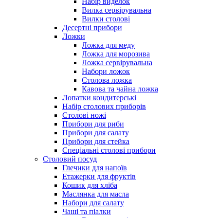
Набір виделок
Вилка сервірувальна
Вилки столові
Десертні прибори
Ложки
Ложка для меду
Ложка для морозива
Ложка сервірувальна
Набори ложок
Столова ложка
Кавова та чайна ложка
Лопатки кондитерські
Набір столових приборів
Столові ножі
Прибори для риби
Прибори для салату
Прибори для стейка
Спеціальні столові прибори
Столовий посуд
Глечики для напоїв
Етажерки для фруктів
Кошик для хліба
Маслянка для масла
Набори для салату
Чаші та піалки