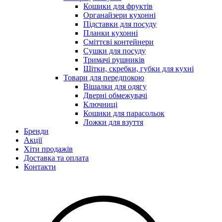
Кошики для фруктів
Органайзери кухонні
Підставки для посуду
Планки кухонні
Сміттєві контейнери
Сушки для посуду
Тримачі рушників
Щітки, скребки, губки для кухні
Товари для передпокою
Вішалки для одягу
Дверні обмежувачі
Ключниці
Кошики для парасольок
Ложки для взуття
Бренди
Акції
Хіти продажів
Доставка та оплата
Контакти