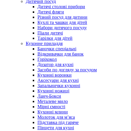
Дитячий посуд
Дитячі столові прибори
Дитячі фляги
Різний посуд для дитини
Кухлі та чашки для дітей
Набори дитячого посуду
Піали дитячі
Тарілки для дітей
Кухонне приладдя
Баночки спеціальні
Відкривачки для банок
Горіхокол
Дозатор для кухні
Засоби по догляду за посудом
Кухонні воронки
Аксесуари для кухні
Запальнички кухонні
Кухонні ножиці
Ланч-Бокси
Металеве мило
Мірні ємності
Кухонні млини
Молоток для м’яса
Підставка під гаряче
Пінцети для кухні