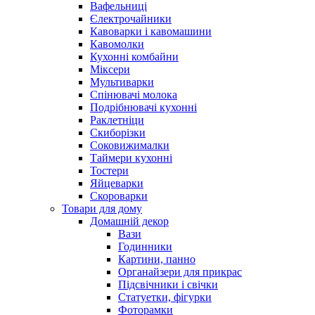
Вафельниці
Єлектрочайники
Кавоварки і кавомашини
Кавомолки
Кухонні комбайни
Міксери
Мультиварки
Спінювачі молока
Подрібнювачі кухонні
Раклетніци
Скиборізки
Соковижималки
Таймери кухонні
Тостери
Яйцеварки
Скороварки
Товари для дому
Домашній декор
Вази
Годинники
Картини, панно
Органайзери для прикрас
Підсвічники і свічки
Статуетки, фігурки
Фоторамки