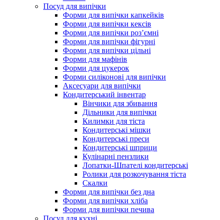
Посуд для випічки
Форми для випічки капкейків
Форми для випічки кексів
Форми для випічки роз’ємні
Форми для випічки фігурні
Форми для випічки цільні
Форми для мафінів
Форми для цукерок
Форми силіконові для випічки
Аксесуари для випічки
Кондитерський інвентар
Вінчики для збивання
Дільники для випічки
Килимки для тіста
Кондитерські мішки
Кондитерські преси
Кондитерські шприци
Кулінарні пензлики
Лопатки-Шпателі кондитерські
Ролики для розкочування тіста
Скалки
Форми для випічки без дна
Форми для випічки хліба
Форми для випічки печива
Посуд для кухні