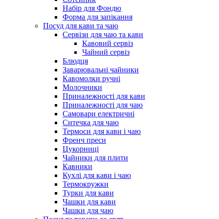
Набір для Фондю
Форма для запікання
Посуд для кави та чаю
Сервізи для чаю та кави
Кавовий сервіз
Чайний сервіз
Блюдця
Заварювальні чайники
Кавомолки ручні
Молочники
Приналежності для кави
Приналежності для чаю
Самовари електричні
Ситечка для чаю
Термоси для кави і чаю
Френч преси
Цукорниці
Чайники для плити
Кавники
Кухлі для кави і чаю
Термокружки
Турки для кави
Чашки для кави
Чашки для чаю