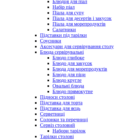
Блюдця для піал
Набір піал
Піала для супу
Піала для десертів і закусок
Піала для морепродуктів
Салатники
Підставки під тарілки
Соусники
Аксесуари для сервірування столу
Блюда сервірувальні
Блюдо глибоке
Блюдо для закусок
Блюда для морепродуктів
Блюдо для піци
Блюдо кругле
Овальні блюда
Блюдо прямокутне
Підноси столові
Підставка для торта
Підставка для яєць
Серветниці
Солонки та перечниці
Сервіз столовий
Набори тарілок
Тарілки столові