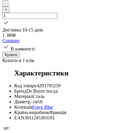
-
+
Доставка 10-15 днів
1 380
₴
Compare
В наявності
Купити
Купити в 1 клік
Характеристики
Код товару
4293795259
Бренд
De Buyer посуд
Матеріал
Сталь
Діаметр, см
18
Колекція
Force Blue
Країна-виробник
Франція
EAN
3011245303181
це: