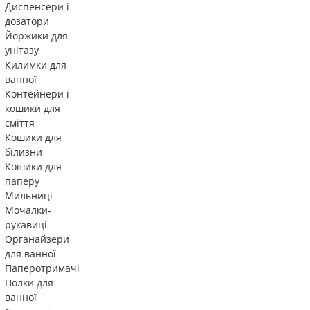
Диспенсери і
дозатори
Йоржики для
унітазу
Килимки для
ванної
Контейнери і
кошики для
сміття
Кошики для
білизни
Кошики для
паперу
Мильниці
Мочалки-
рукавиці
Органайзери
для ванної
Паперотримачі
Полки для
ванної