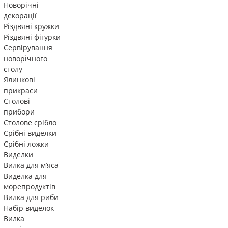
Новорічні
декорації
Різдвяні кружки
Різдвяні фігурки
Сервірування
новорічного
столу
Ялинкові
прикраси
Столові
прибори
Столове срібло
Срібні виделки
Срібні ложки
Виделки
Вилка для м’яса
Виделка для
морепродуктів
Вилка для риби
Набір виделок
Вилка