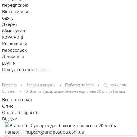
передпокою
Вішалки для
одягу
Дверні
обмежувачі
Ключниці
Кошики для
парасольок
Ложки для
взуття
Пошук товарів
Головна
Товари для дому
Побутові товари
Сушарки для
білизни
Brabantia Сушарка для білизни підлогова 20 м сіра Напдоп
Все про товар
Опис
Оплата і Гарантія
Відгуки