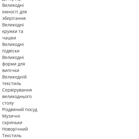
Великодні
ємності для
зберігання
Великодні
кружки та
чашки
Великодні
підвіски
Великодні
форми для
випічки
Великодній
текстиль
Сервірування
великоднього
столу
Різдвяний посуд
Музичні
скриньки
Новорічний
Текстиль