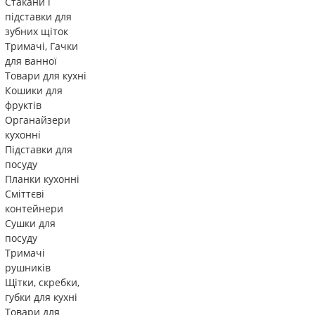
Стакани і
підставки для
зубних щіток
Тримачі, Гачки
для ванної
Товари для кухні
Кошики для
фруктів
Органайзери
кухонні
Підставки для
посуду
Планки кухонні
Сміттєві
контейнери
Сушки для
посуду
Тримачі
рушників
Щітки, скребки,
губки для кухні
Товари для