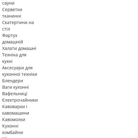
сауни
Серветки
тканинні
Скатертини на
стіл
Фартух
домашній
Халати домашні
Техніка для
кухні
Аксесуари для
кухонної техніки
Блендери
Ваги кухонні
Вафельниці
Єлектрочайники
Кавоварки і
кавомашини
Кавомолки
Кухонні
комбайни