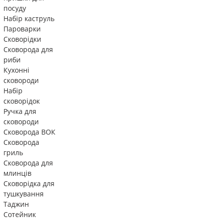
посуду
Набір каструль
Пароварки
Сковорідки
Сковорода для
риби
Кухонні
сковороди
Набір
сковорідок
Ручка для
сковороди
Сковорода ВОК
Сковорода
гриль
Сковорода для
млинців
Сковорідка для
тушкування
Таджин
Сотейник