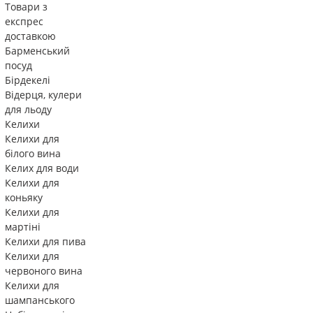
Товари з
експрес
доставкою
Барменський
посуд
Бірдекелі
Відерця, кулери
для льоду
Келихи
Келихи для
білого вина
Келих для води
Келихи для
коньяку
Келихи для
мартіні
Келихи для пива
Келихи для
червоного вина
Келихи для
шампанського