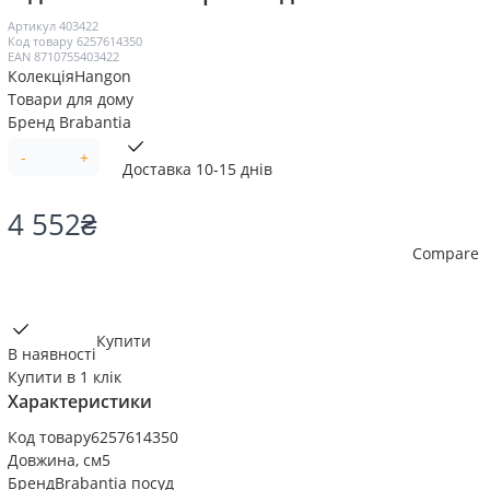
Артикул
403422
Код товару
6257614350
EAN
8710755403422
Колекція
Наngon
Товари для дому
Бренд
Brabantia
-
+
Доставка 10-15 днів
4 552
₴
Compare
Купити
В наявності
Купити в 1 клік
Характеристики
Код товару
6257614350
Довжина, см
5
Бренд
Brabantia посуд