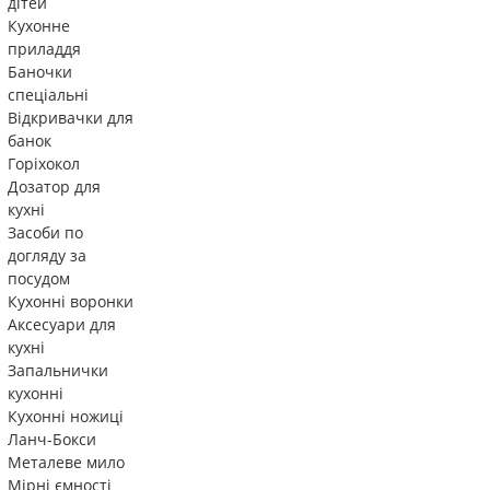
дітей
Кухонне
приладдя
Баночки
спеціальні
Відкривачки для
банок
Горіхокол
Дозатор для
кухні
Засоби по
догляду за
посудом
Кухонні воронки
Аксесуари для
кухні
Запальнички
кухонні
Кухонні ножиці
Ланч-Бокси
Металеве мило
Мірні ємності