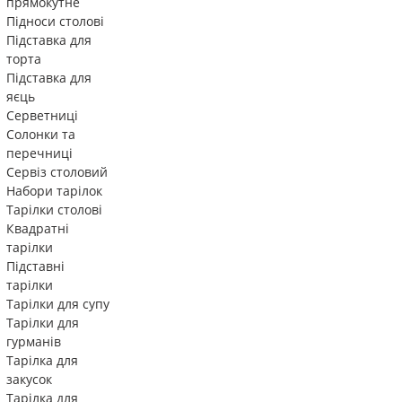
прямокутне
Підноси столові
Підставка для
торта
Підставка для
яєць
Серветниці
Солонки та
перечниці
Сервіз столовий
Набори тарілок
Тарілки столові
Квадратні
тарілки
Підставні
тарілки
Тарілки для супу
Тарілки для
гурманів
Тарілка для
закусок
Тарілка для