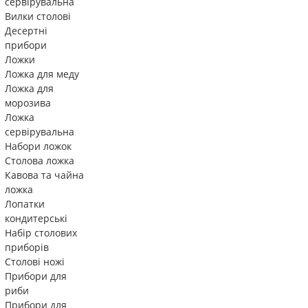
сервірувальна
Вилки столові
Десертні
прибори
Ложки
Ложка для меду
Ложка для
морозива
Ложка
сервірувальна
Набори ложок
Столова ложка
Кавова та чайна
ложка
Лопатки
кондитерські
Набір столових
приборів
Столові ножі
Прибори для
риби
Прибори для