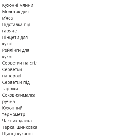
Кухонні млини
Молоток для
м’яса
Підставка під
гаряче
Пінцети для
кухні
Рейлінги для
кухні
Серветки на стіл
Серветки
паперові
Серветки під
тарілки
Соковижималка
ручна
Кухонний
термометр
Часникодавка
Терка, шинковка
Щипці кухонні