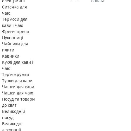
електричні
оплата
Ситечка для
чаю
Термоси для
кави і чаю
Френч преси
Цукорниці
Чайники для
плити
Кавники
Кухлі для кави і
чаю
Термокружки
Турки для кави
Чашки для кави
Чашки для чаю
Посуд та товари
до свят
Великодній
посуд
Великодні
декорації