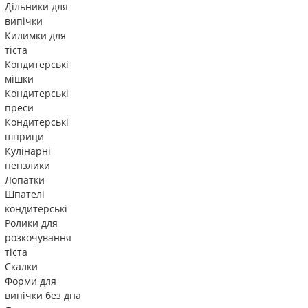
Дільники для
випічки
Килимки для
тіста
Кондитерські
мішки
Кондитерські
преси
Кондитерські
шприци
Кулінарні
пензлики
Лопатки-
Шпателі
кондитерські
Ролики для
розкочування
тіста
Скалки
Форми для
випічки без дна