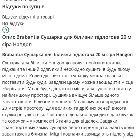
Відгуки покупців
Відгуки відсутні в товарі
Всі відгуки
Опис
Brabantia Сушарка для білизни підлогова 20 м
сіра Напдоп
Brabantia Сушарка для білизни підлогова 20 м сіра Наngon
Сушарка для білизни Hangon дозволяє повісити штани,
піджаки та інший одяг, який необхідно сушити в будь-якому
місці вдома. Коли одяг висохне, сушарку можна скласти і
поставити будь-куди. Завдяки цьому можна заощадити місце
зберігання. У вас буде достатньо місця для сушіння навіть у
найменшому просторі. Сушилка вміщує більше одного
завантаження білизни в машині. У вашому розпорядженні –
20 метрів простору. Для великих та дрібних речей висота
стулки регулюється. Підставка ідеально підходить для блузок
та сорочок – у комплекті 6 гачка для вішалок. Завдяки
транспортному замку сушарку легко переміщати, навіть коли
завантажена білизна. Міцні ковпачки захищають підлогу від