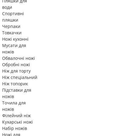
Пляшки для
води
Спортивні
пляшки
Черпаки
Товкачки
Ножі кухонні
Мусати для
ножів
Обвалочні ножі
Обробні ножі
Ніж для торту
Ніж спеціальний
Ніж топорик
Підставки для
ножів
Точила для
ножів
Філейний ніж
Кухарські ножі
Набір ножів
Ножі для