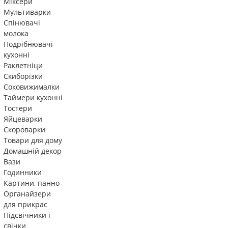
Міксери
Мультиварки
Спінювачі
молока
Подрібнювачі
кухонні
Раклетніци
Скиборізки
Соковижималки
Таймери кухонні
Тостери
Яйцеварки
Скороварки
Товари для дому
Домашній декор
Вази
Годинники
Картини, панно
Органайзери
для прикрас
Підсвічники і
свічки