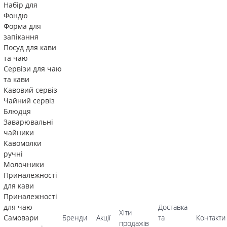
Набір для
Фондю
Форма для
запікання
Посуд для кави
та чаю
Сервізи для чаю
та кави
Кавовий сервіз
Чайний сервіз
Блюдця
Заварювальні
чайники
Кавомолки
ручні
Молочники
Приналежності
для кави
Приналежності
для чаю
Доставка
Хіти
Самовари
Бренди
Акції
та
Контакти
продажів