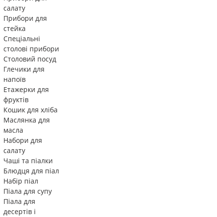
салату
Прибори для
стейка
Спеціальні
столові прибори
Столовий посуд
Глечики для
напоїв
Етажерки для
фруктів
Кошик для хліба
Маслянка для
масла
Набори для
салату
Чаші та піалки
Блюдця для піал
Набір піал
Піала для супу
Піала для
десертів і