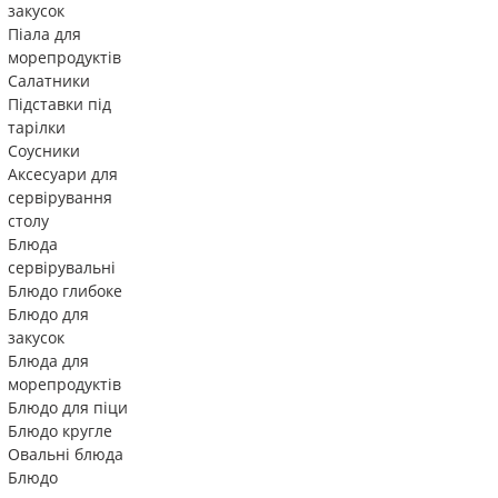
закусок
Піала для
морепродуктів
Салатники
Підставки під
тарілки
Соусники
Аксесуари для
сервірування
столу
Блюда
сервірувальні
Блюдо глибоке
Блюдо для
закусок
Блюда для
морепродуктів
Блюдо для піци
Блюдо кругле
Овальні блюда
Блюдо