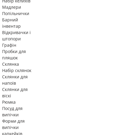
Набір келихів
Мадлери
Попільнички
Барний
інвентар
Відкривачки і
штопори
Графін
Пробки для
пляшок
Склянка
Набір склянок
Склянки для
напоїв
Склянки для
віскі
Рюмка
Посуд для
випічки
Форми для
випічки
капкейків