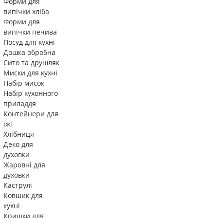
Форми для
випічки хліба
Форми для
випічки печива
Посуд для кухні
Дошка обробна
Сито та друшляк
Миски для кухні
Набір мисок
Набір кухонного
приладдя
Контейнери для
їжі
Хлібниця
Деко для
духовки
Жаровні для
духовки
Каструлі
Ковшик для
кухні
Кришки для