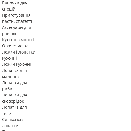
Баночки для
спецій
Приготування
пасти, спагетті
Аксесуари для
равіолі
Кухонні ємності
Овочечистка
Ложки і Лопатки
кухонні
Ложки кухонні
Лопатка для
млинців
Лопатки для
риби
Лопатки для
сковорідок
Лопатка для
тіста
Силіконові
лопатки