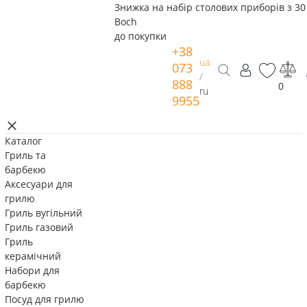
Знижка на набір столових приборів з 30 
Boch
до покупки
+38
ua
073
/
888
0
ru
9955
Каталог
Гриль та
барбекю
Аксесуари для
грилю
Гриль вугільний
Гриль газовий
Гриль
керамічний
Набори для
барбекю
Посуд для грилю