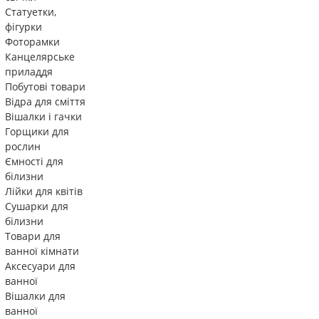
Статуетки,
фігурки
Фоторамки
Канцелярське
приладдя
Побутові товари
Відра для сміття
Вішалки і гачки
Горщики для
рослин
Ємності для
білизни
Лійки для квітів
Сушарки для
білизни
Товари для
ванної кімнати
Аксесуари для
ванної
Вішалки для
ванної