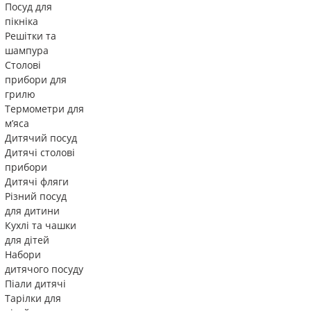
Посуд для
пікніка
Решітки та
шампура
Столові
прибори для
грилю
Термометри для
м’яса
Дитячий посуд
Дитячі столові
прибори
Дитячі фляги
Різний посуд
для дитини
Кухлі та чашки
для дітей
Набори
дитячого посуду
Піали дитячі
Тарілки для