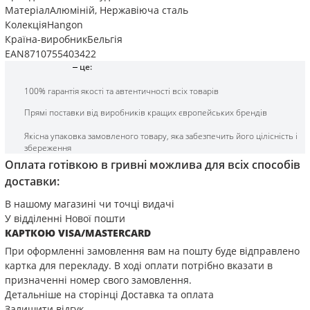
Матеріал
Алюміній
,
Нержавіюча сталь
Колекція
Наngon
Країна-виробник
Бельгія
EAN
8710755403422
це:
100% гарантія якості та автентичності всіх товарів
Прямі поставки від виробників кращих європейських брендів
Якісна упаковка замовленого товару, яка забезпечить його цілісність і
збереження
Оплата готівкою в гривні можлива для всіх способів
доставки:
В нашому магазині чи точці видачі
У відділенні Нової пошти
КАРТКОЮ VISA/MASTERCARD
При оформленні замовлення вам на пошту буде відправлено
картка для перекладу. В ході оплати потрібно вказати в
призначенні номер свого замовлення.
Детальніше на сторінці
Доставка та оплата
Залишити відгук