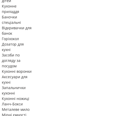
дітей
Кухонне
приладдя
Баночки
спеціальні
Відкривачки для
банок
Горіхокол
Дозатор для
кухні
Засоби по
догляду за
посудом
Кухонні воронки
Аксесуари для
кухні
Запальнички
кухонні
Кухонні ножиці
Ланч-Бокси
Металеве мило
Мірні ємності