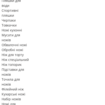
Пляшки для
води
Спортивні
пляшки
Черпаки
Товкачки
Ножі кухонні
Мусати для
ножів
Обвалочні ножі
Обробні ножі
Ніж для торту
Ніж спеціальний
Ніж топорик
Підставки для
ножів
Точила для
ножів
Філейний ніж
Кухарські ножі
Набір ножів
Ножі для