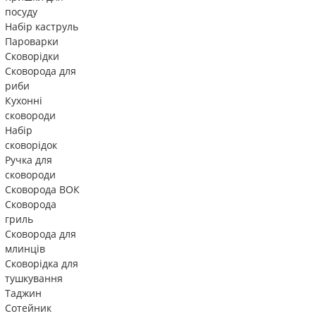
посуду
Набір каструль
Пароварки
Сковорідки
Сковорода для
риби
Кухонні
сковороди
Набір
сковорідок
Ручка для
сковороди
Сковорода ВОК
Сковорода
гриль
Сковорода для
млинців
Сковорідка для
тушкування
Таджин
Сотейник