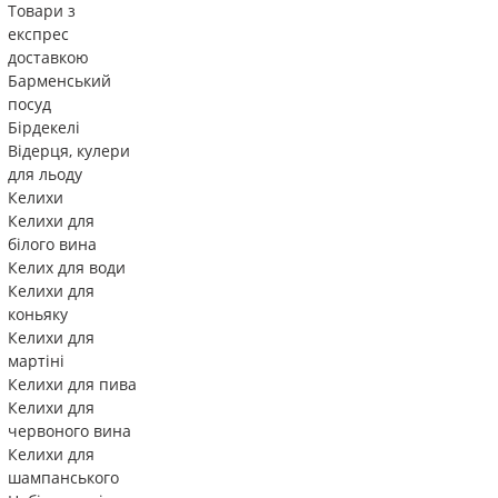
Товари з
експрес
доставкою
Барменський
посуд
Бірдекелі
Відерця, кулери
для льоду
Келихи
Келихи для
білого вина
Келих для води
Келихи для
коньяку
Келихи для
мартіні
Келихи для пива
Келихи для
червоного вина
Келихи для
шампанського