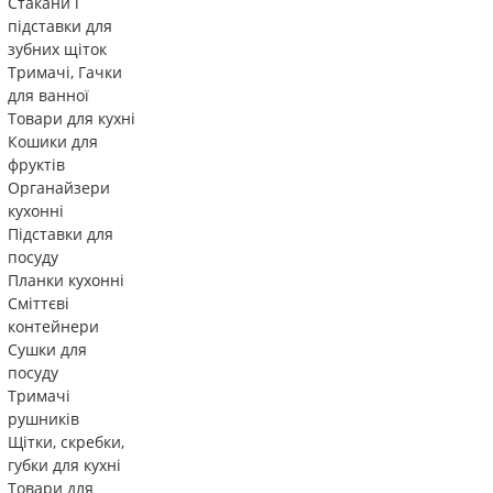
Стакани і
підставки для
зубних щіток
Тримачі, Гачки
для ванної
Товари для кухні
Кошики для
фруктів
Органайзери
кухонні
Підставки для
посуду
Планки кухонні
Сміттєві
контейнери
Сушки для
посуду
Тримачі
рушників
Щітки, скребки,
губки для кухні
Товари для