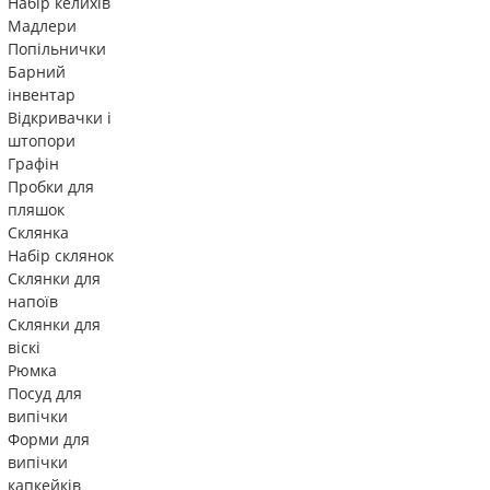
Набір келихів
Мадлери
Попільнички
Барний
інвентар
Відкривачки і
штопори
Графін
Пробки для
пляшок
Склянка
Набір склянок
Склянки для
напоїв
Склянки для
віскі
Рюмка
Посуд для
випічки
Форми для
випічки
капкейків