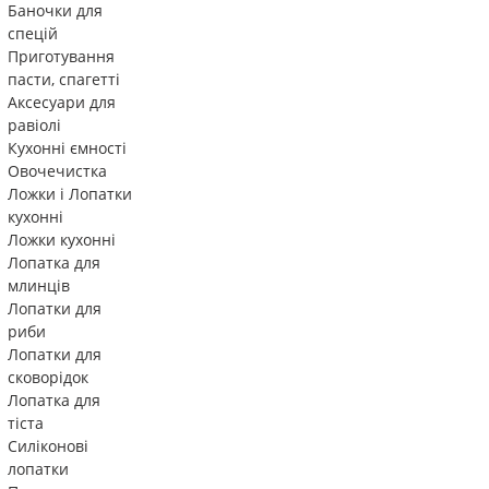
Баночки для
спецій
Приготування
пасти, спагетті
Аксесуари для
равіолі
Кухонні ємності
Овочечистка
Ложки і Лопатки
кухонні
Ложки кухонні
Лопатка для
млинців
Лопатки для
риби
Лопатки для
сковорідок
Лопатка для
тіста
Силіконові
лопатки