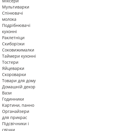
Міксери
Мультиварки
Спінювачі
молока
Подрібнювачі
кухонні
Раклетніци
Скиборізки
Соковижималки
Таймери кухонні
Тостери
Яйцеварки
Скороварки
Товари для дому
Домашній декор
Вази
Годинники
Картини, панно
Органайзери
для прикрас
Підсвічники і
свічки