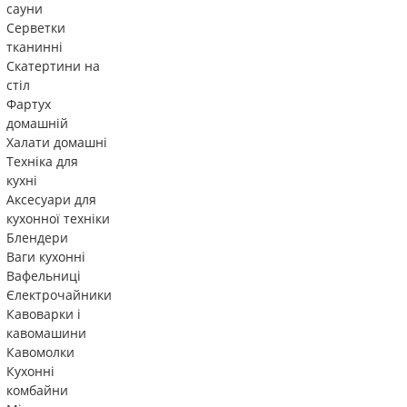
сауни
Серветки
тканинні
Скатертини на
стіл
Фартух
домашній
Халати домашні
Техніка для
кухні
Аксесуари для
кухонної техніки
Блендери
Ваги кухонні
Вафельниці
Єлектрочайники
Кавоварки і
кавомашини
Кавомолки
Кухонні
комбайни