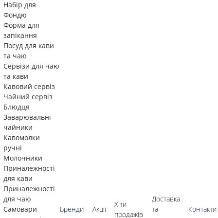
Набір для
Фондю
Форма для
запікання
Посуд для кави
та чаю
Сервізи для чаю
та кави
Кавовий сервіз
Чайний сервіз
Блюдця
Заварювальні
чайники
Кавомолки
ручні
Молочники
Приналежності
для кави
Приналежності
для чаю
Доставка
Хіти
Самовари
Бренди
Акції
та
Контакти
продажів