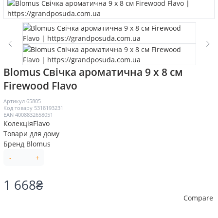
Blomus Свічка ароматична 9 х 8 см
Firewood Flavo
Артикул
65805
Код товару
5318193231
EAN
4008832658051
Колекція
Flavo
Товари для дому
Бренд
Blomus
-
+
1 668
₴
Compare