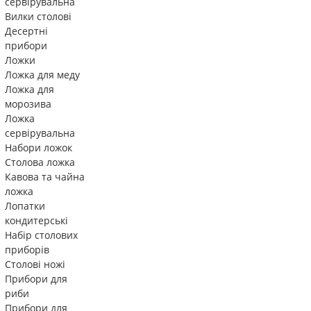
сервірувальна
Вилки столові
Десертні
прибори
Ложки
Ложка для меду
Ложка для
морозива
Ложка
сервірувальна
Набори ложок
Столова ложка
Кавова та чайна
ложка
Лопатки
кондитерські
Набір столових
приборів
Столові ножі
Прибори для
риби
Прибори для