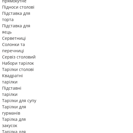
прямокутне
Підноси столові
Підставка для
торта
Підставка для
яєць
Серветниці
Солонки та
перечниці
Сервіз столовий
Набори тарілок
Тарілки столові
Квадратні
тарілки
Підставні
тарілки
Тарілки для супу
Тарілки для
гурманів
Тарілка для
закусок
Тарілка для