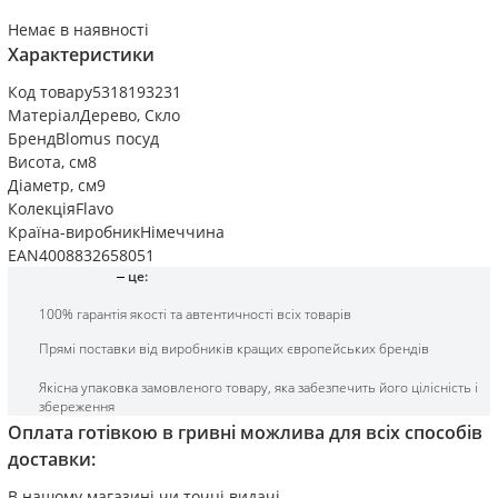
Немає в наявності
Характеристики
Код товару
5318193231
Матеріал
Дерево
,
Скло
Бренд
Blomus посуд
Висота, см
8
Діаметр, см
9
Колекція
Flavo
Країна-виробник
Німеччина
EAN
4008832658051
це:
100% гарантія якості та автентичності всіх товарів
Прямі поставки від виробників кращих європейських брендів
Якісна упаковка замовленого товару, яка забезпечить його цілісність і
збереження
Оплата готівкою в гривні можлива для всіх способів
доставки:
В нашому магазині чи точці видачі