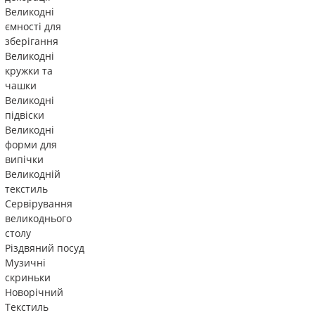
Великодні
ємності для
зберігання
Великодні
кружки та
чашки
Великодні
підвіски
Великодні
форми для
випічки
Великодній
текстиль
Сервірування
великоднього
столу
Різдвяний посуд
Музичні
скриньки
Новорічний
Текстиль