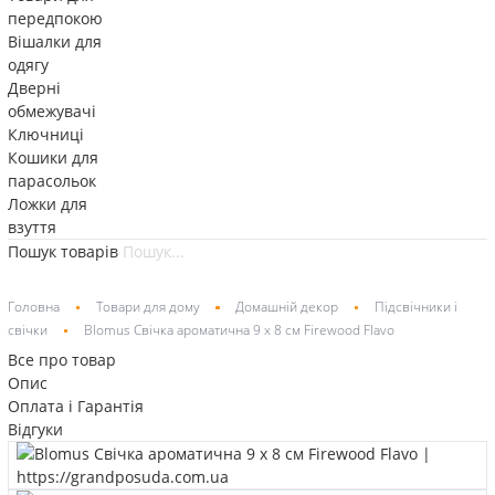
передпокою
Вішалки для
одягу
Дверні
обмежувачі
Ключниці
Кошики для
парасольок
Ложки для
взуття
Пошук товарів
Головна
Товари для дому
Домашній декор
Підсвічники і
свічки
Blomus Свічка ароматична 9 х 8 см Firewood Flavo
Все про товар
Опис
Оплата і Гарантія
Відгуки