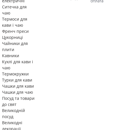
електричні
оплата
Ситечка для
чаю
Термоси для
кави і чаю
Френч преси
Цукорниці
Чайники для
плити
Кавники
Кухлі для кави і
чаю
Термокружки
Турки для кави
Чашки для кави
Чашки для чаю
Посуд та товари
до свят
Великодній
посуд
Великодні
декорації