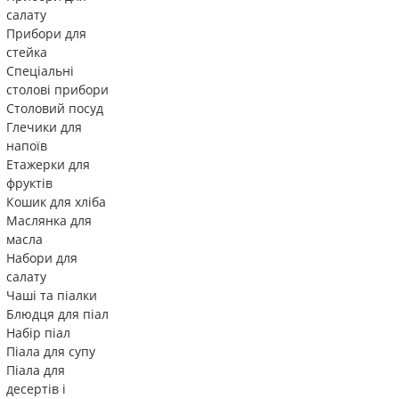
салату
Прибори для
стейка
Спеціальні
столові прибори
Столовий посуд
Глечики для
напоїв
Етажерки для
фруктів
Кошик для хліба
Маслянка для
масла
Набори для
салату
Чаші та піалки
Блюдця для піал
Набір піал
Піала для супу
Піала для
десертів і