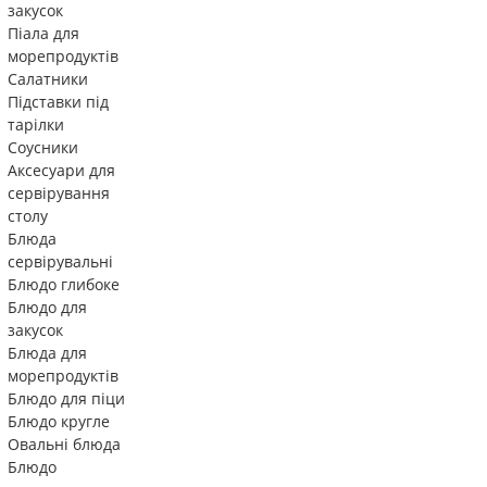
закусок
Піала для
морепродуктів
Салатники
Підставки під
тарілки
Соусники
Аксесуари для
сервірування
столу
Блюда
сервірувальні
Блюдо глибоке
Блюдо для
закусок
Блюда для
морепродуктів
Блюдо для піци
Блюдо кругле
Овальні блюда
Блюдо