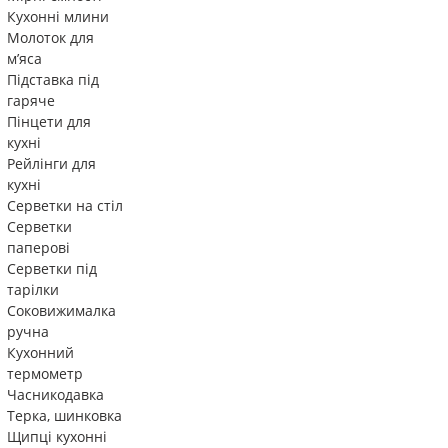
Кухонні млини
Молоток для
м’яса
Підставка під
гаряче
Пінцети для
кухні
Рейлінги для
кухні
Серветки на стіл
Серветки
паперові
Серветки під
тарілки
Соковижималка
ручна
Кухонний
термометр
Часникодавка
Терка, шинковка
Щипці кухонні