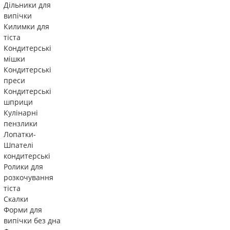
Дільники для
випічки
Килимки для
тіста
Кондитерські
мішки
Кондитерські
преси
Кондитерські
шприци
Кулінарні
пензлики
Лопатки-
Шпателі
кондитерські
Ролики для
розкочування
тіста
Скалки
Форми для
випічки без дна