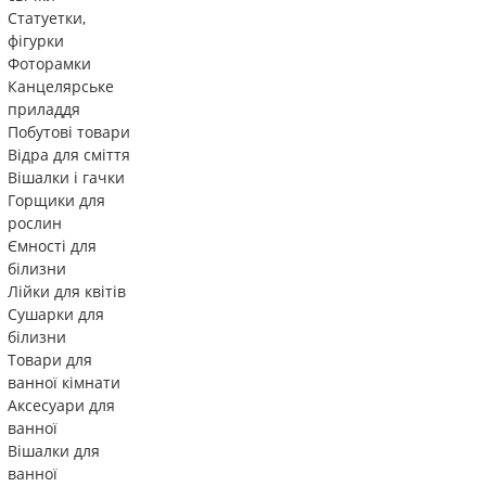
Статуетки,
фігурки
Фоторамки
Канцелярське
приладдя
Побутові товари
Відра для сміття
Вішалки і гачки
Горщики для
рослин
Ємності для
білизни
Лійки для квітів
Сушарки для
білизни
Товари для
ванної кімнати
Аксесуари для
ванної
Вішалки для
ванної