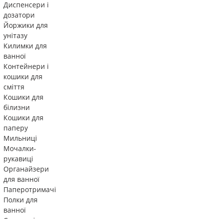
Диспенсери і
дозатори
Йоржики для
унітазу
Килимки для
ванної
Контейнери і
кошики для
сміття
Кошики для
білизни
Кошики для
паперу
Мильниці
Мочалки-
рукавиці
Органайзери
для ванної
Паперотримачі
Полки для
ванної