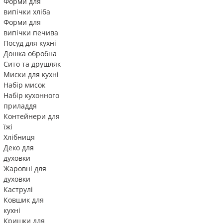
Форми для
випічки хліба
Форми для
випічки печива
Посуд для кухні
Дошка обробна
Сито та друшляк
Миски для кухні
Набір мисок
Набір кухонного
приладдя
Контейнери для
їжі
Хлібниця
Деко для
духовки
Жаровні для
духовки
Каструлі
Ковшик для
кухні
Кришки для