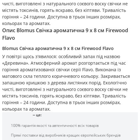
чисті, виготовлені з натурального соєвого воску свічки не
містять токсинів, горять яскраво, без кіптяви. Тривалість
горіння – 24 години. Доступна в трьох інших розмірах,
кольорах та ароматах.
Опис
Blomus Свічка ароматична 9 х 8 см Firewood
Flavo
Blomus Свічка ароматична 9 х 8 см Firewood Flavo
У повітрі щось з'явилося: особливий запах під назвою
«Деревина». Атмосферний аромат розгортається під час
горіння ароматизованої свічки серії Flavo. Виконана із
матового скла теплого коричневого кольору. Закривається
запашною кришкою з дерева листяних порід. Екологічно
чисті, виготовлені з натурального соєвого воску свічки не
містять токсинів, горять яскраво, без кіптяви. Тривалість
горіння – 24 години. Доступна в трьох інших розмірах,
кольорах та ароматах.
це:
100% гарантія якості та автентичності всіх товарів
Прямі поставки від виробників кращих європейських брендів