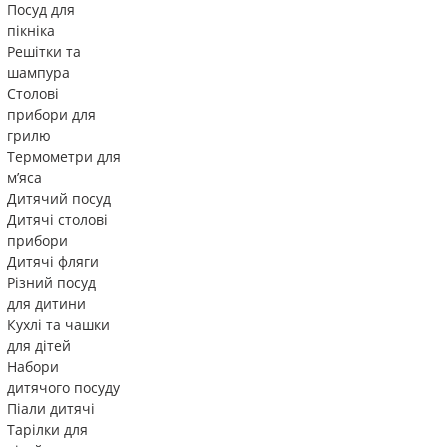
Посуд для
пікніка
Решітки та
шампура
Столові
прибори для
грилю
Термометри для
м’яса
Дитячий посуд
Дитячі столові
прибори
Дитячі фляги
Різний посуд
для дитини
Кухлі та чашки
для дітей
Набори
дитячого посуду
Піали дитячі
Тарілки для