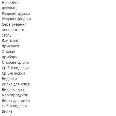
Новорічні
декорації
Різдвяні кружки
Різдвяні фігурки
Сервірування
новорічного
столу
Ялинкові
прикраси
Столові
прибори
Столове срібло
Срібні виделки
Срібні ложки
Виделки
Вилка для м’яса
Виделка для
морепродуктів
Вилка для риби
Набір виделок
Вилка