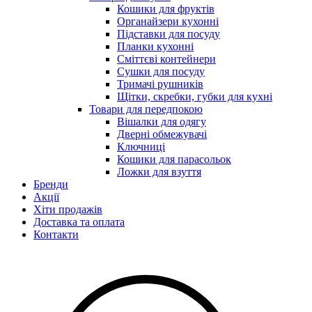
Кошики для фруктів
Органайзери кухонні
Підставки для посуду
Планки кухонні
Сміттєві контейнери
Сушки для посуду
Тримачі рушників
Щітки, скребки, губки для кухні
Товари для передпокою
Вішалки для одягу
Дверні обмежувачі
Ключниці
Кошики для парасольок
Ложки для взуття
Бренди
Акції
Хіти продажів
Доставка та оплата
Контакти