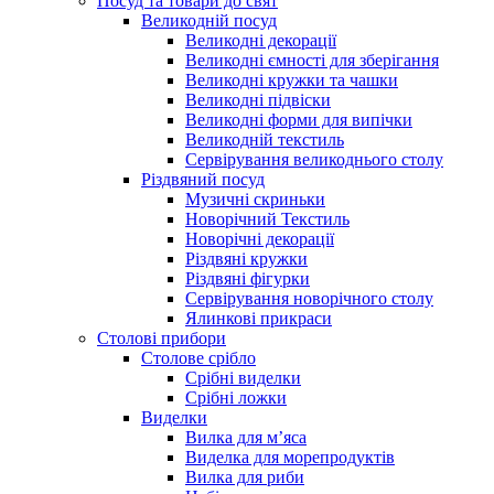
Посуд та товари до свят
Великодній посуд
Великодні декорації
Великодні ємності для зберігання
Великодні кружки та чашки
Великодні підвіски
Великодні форми для випічки
Великодній текстиль
Сервірування великоднього столу
Різдвяний посуд
Музичні скриньки
Новорічний Текстиль
Новорічні декорації
Різдвяні кружки
Різдвяні фігурки
Сервірування новорічного столу
Ялинкові прикраси
Столові прибори
Столове срібло
Срібні виделки
Срібні ложки
Виделки
Вилка для м’яса
Виделка для морепродуктів
Вилка для риби