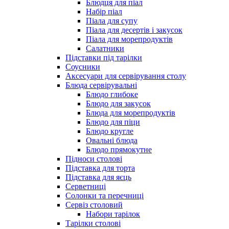
Блюдця для піал
Набір піал
Піала для супу
Піала для десертів і закусок
Піала для морепродуктів
Салатники
Підставки під тарілки
Соусники
Аксесуари для сервірування столу
Блюда сервірувальні
Блюдо глибоке
Блюдо для закусок
Блюда для морепродуктів
Блюдо для піци
Блюдо кругле
Овальні блюда
Блюдо прямокутне
Підноси столові
Підставка для торта
Підставка для яєць
Серветниці
Солонки та перечниці
Сервіз столовий
Набори тарілок
Тарілки столові