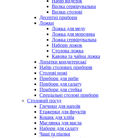
Набір виделок
Вилка сервірувальна
Вилки столові
Десертні прибори
Ложки
Ложка для меду
Ложка для морозива
Ложка сервірувальна
Набори ложок
Столова ложка
Кавова та чайна ложка
Лопатки кондитерські
Набір столових приборів
Столові ножі
Прибори для риби
Прибори для салату
Прибори для стейка
Спеціальні столові прибори
Столовий посуд
Глечики для напоїв
Етажерки для фруктів
Кошик для хліба
Маслянка для масла
Набори для салату
Чаші та піалки