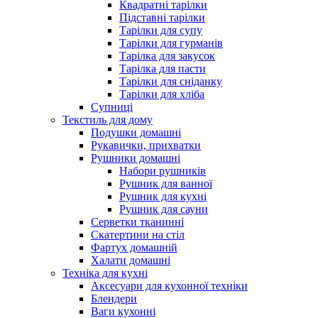
Квадратні тарілки
Підставні тарілки
Тарілки для супу
Тарілки для гурманів
Тарілка для закусок
Тарілка для пасти
Тарілки для сніданку
Тарілки для хліба
Супниці
Текстиль для дому
Подушки домашні
Рукавички, прихватки
Рушники домашні
Набори рушників
Рушник для ванної
Рушник для кухні
Рушник для сауни
Серветки тканинні
Скатертини на стіл
Фартух домашній
Халати домашні
Техніка для кухні
Аксесуари для кухонної техніки
Блендери
Ваги кухонні