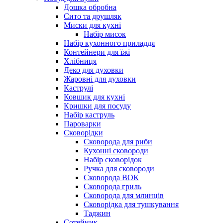
Дошка обробна
Сито та друшляк
Миски для кухні
Набір мисок
Набір кухонного приладдя
Контейнери для їжі
Хлібниця
Деко для духовки
Жаровні для духовки
Каструлі
Ковшик для кухні
Кришки для посуду
Набір каструль
Пароварки
Сковорідки
Сковорода для риби
Кухонні сковороди
Набір сковорідок
Ручка для сковороди
Сковорода ВОК
Сковорода гриль
Сковорода для млинців
Сковорідка для тушкування
Таджин
Сотейник