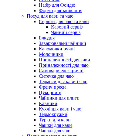
Набір для Фондю
Форма для запікання
Посуд для кави та чаю
Сервізи для чаю та кави
Кавовий сервіз
Чайний сервіз
Блюдця
Заварювальні чайники
Кавомолки ручні
Молочники
Приналежності для кави
Приналежності для чаю
Самовари електричні
Ситечка для чаю
Термоси для кави і чаю
Френч преси
Цукорниці
Чайники для плити
Кавники
Кухлі для кави і чаю
Термокружки
Турки для кави
Чашки для кави
Чашки для чаю