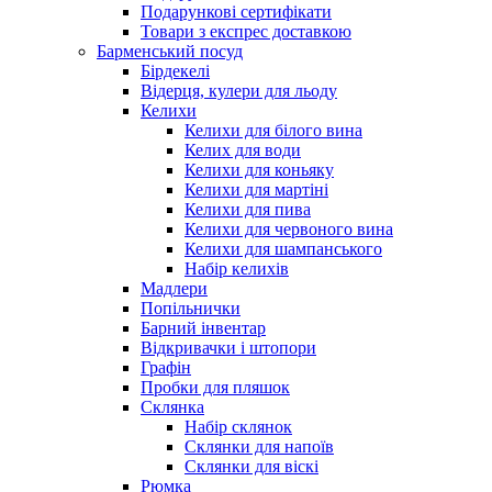
Подарункові сертифікати
Товари з експрес доставкою
Барменський посуд
Бірдекелі
Відерця, кулери для льоду
Келихи
Келихи для білого вина
Келих для води
Келихи для коньяку
Келихи для мартіні
Келихи для пива
Келихи для червоного вина
Келихи для шампанського
Набір келихів
Мадлери
Попільнички
Барний інвентар
Відкривачки і штопори
Графін
Пробки для пляшок
Склянка
Набір склянок
Склянки для напоїв
Склянки для віскі
Рюмка