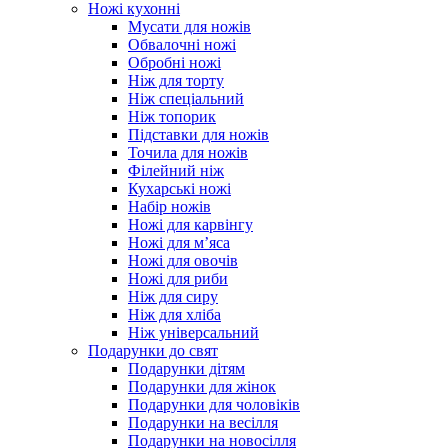
Ножі кухонні
Мусати для ножів
Обвалочні ножі
Обробні ножі
Ніж для торту
Ніж спеціальний
Ніж топорик
Підставки для ножів
Точила для ножів
Філейний ніж
Кухарські ножі
Набір ножів
Ножі для карвінгу
Ножі для м’яса
Ножі для овочів
Ножі для риби
Ніж для сиру
Ніж для хліба
Ніж універсальний
Подарунки до свят
Подарунки дітям
Подарунки для жінок
Подарунки для чоловіків
Подарунки на весілля
Подарунки на новосілля