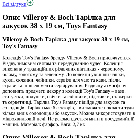
Всі відгуки
Опис
Villeroy & Boch Тарілка для
закусок 38 х 19 см, Toys Fantasy
Villeroy & Boch Тарілка для закусок 38 х 19 см,
Toy's Fantasy
Колекція Toy's Fantasy бренду Villeroy & Boch присвячується
Різдву, зимовим святам та передчуванню чудес. Колекція
виконана у традиційних різдвяних відтінках - червоному,
білому, золотому та зеленому. До колекції увійшли чашки,
кухлі, склянки, чайники, сервізи для чаю та кави, піали,
страви та інші елементи сервірування. Різдвяну атмосферу
доповнять предмети декору з колекції Toy's Fantasy – вази,
статуетки, подушки, свічки та свічники, підставки, етажерки
та серветниці. Тарілка Toy's Fantasy підійде для закусок та
солодощів. Тарілка має 6 секторів, і ви зможете покласти туди
кілька видів солодощів або закусок. Можна використовувати в
мікрохвильовій печі. Не рекомендується мити в посудомийній
машині. Матеріал: фарфор. Вага: 2,7 кг.
Опис
Villeroy & Boch Тарілка для