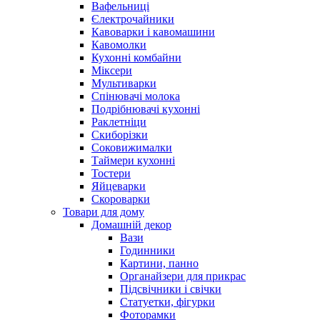
Вафельниці
Єлектрочайники
Кавоварки і кавомашини
Кавомолки
Кухонні комбайни
Міксери
Мультиварки
Спінювачі молока
Подрібнювачі кухонні
Раклетніци
Скиборізки
Соковижималки
Таймери кухонні
Тостери
Яйцеварки
Скороварки
Товари для дому
Домашній декор
Вази
Годинники
Картини, панно
Органайзери для прикрас
Підсвічники і свічки
Статуетки, фігурки
Фоторамки