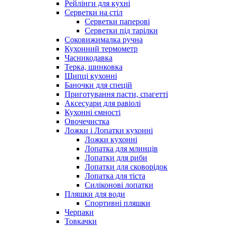
Рейлінги для кухні
Серветки на стіл
Серветки паперові
Серветки під тарілки
Соковижималка ручна
Кухонний термометр
Часникодавка
Терка, шинковка
Щипці кухонні
Баночки для спецій
Приготування пасти, спагетті
Аксесуари для равіолі
Кухонні ємності
Овочечистка
Ложки і Лопатки кухонні
Ложки кухонні
Лопатка для млинців
Лопатки для риби
Лопатки для сковорідок
Лопатка для тіста
Силіконові лопатки
Пляшки для води
Спортивні пляшки
Черпаки
Товкачки