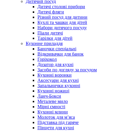
Дитячий посуд
Дитячі столові прибори
Дитячі фляги
Різний посуд для дитини
Кухлі та чашки для дітей
Набори дитячого посуду
Піали дитячі
Тарілки для дітей
Кухонне приладдя
Баночки спеціальні
Відкривачки для банок
Горіхокол
Дозатор для кухні
Засоби по догляду за посудом
Кухонні воронки
Аксесуари для кухні
Запальнички кухонні
Кухонні ножиці
Ланч-Бокси
Металеве мило
Мірні ємності
Кухонні млини
Молоток для м’яса
Підставка під гаряче
Пінцети для кухні