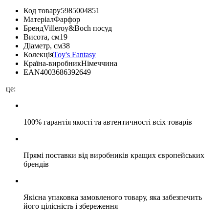
Код товару
5985004851
Матеріал
Фарфор
Бренд
Villeroy&Boch посуд
Висота, см
19
Діаметр, см
38
Колекція
Toy's Fantasy
Країна-виробник
Німеччина
EAN
4003686392649
це:
100% гарантія якості та автентичності всіх товарів
Прямі поставки від виробників кращих європейських
брендів
Якісна упаковка замовленого товару, яка забезпечить
його цілісність і збереження