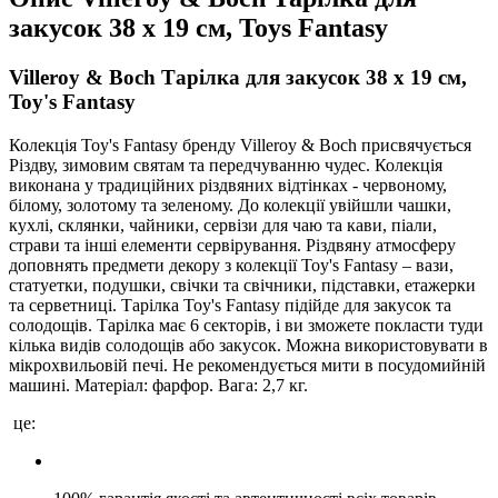
закусок 38 х 19 см, Toys Fantasy
Villeroy & Boch Тарілка для закусок 38 х 19 см,
Toy's Fantasy
Колекція Toy's Fantasy бренду Villeroy & Boch присвячується
Різдву, зимовим святам та передчуванню чудес. Колекція
виконана у традиційних різдвяних відтінках - червоному,
білому, золотому та зеленому. До колекції увійшли чашки,
кухлі, склянки, чайники, сервізи для чаю та кави, піали,
страви та інші елементи сервірування. Різдвяну атмосферу
доповнять предмети декору з колекції Toy's Fantasy – вази,
статуетки, подушки, свічки та свічники, підставки, етажерки
та серветниці. Тарілка Toy's Fantasy підійде для закусок та
солодощів. Тарілка має 6 секторів, і ви зможете покласти туди
кілька видів солодощів або закусок. Можна використовувати в
мікрохвильовій печі. Не рекомендується мити в посудомийній
машині. Матеріал: фарфор. Вага: 2,7 кг.
це: