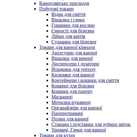
Канцелярське приладдя
Побутові товари
Відра для сміття
Вішалки і гачки
Горщики для рослин
Ємності для білизни
Лійки для квітів
Сушарки для білизни
Товари для ванної кімнати
Аксесуари для ванної
Вішалки для ванної
Диспенсери і дозатори
Йоржики для унітазу
Килимки для ванної
Контейнери і кошики для сміття
Кошики для білизни
Кошики для паперу
Мильниці
Мочалки-рукавиці
Органайзери для ванної
Паперотримачі
Полки для ванної
Стакани і підставки для зубних щіток
Тримачі, Гачки для ванної
Товари для кухні