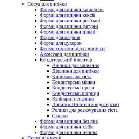
Посуд для випічки
Форми для випічки капкейків
Форми для випічки кексів
Форми для випічки роз’ємні
Форми для випічки фігурні
Форми для випічки цільні
Форми для мафінів
Форми для цукерок
Форми силіконові для випічки
Аксесуари для випічки
Кондитерський інвентар
Вінчики для збивання
Дільники для випічки
Килимки для тіста
Кондитерські мішки
Кондитерські преси
Кондитерські шприци
Кулінарні пензлики
Лопатки-Шпателі кондитерські
Ролики для розкочування тіста
Скалки
Форми для випічки без дна
Форми для випічки хліба
Форми для випічки печива
Посуд для кухні