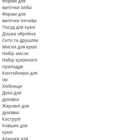
Форми для
випічки хліба
Форми для
випічки печива
Посуд для кухні
Дошка обробна
Сито та друшляк
Миски для кухні
Набір мисок
Набір кухонного
приладдя
Контейнери для
їжі
Хлібниця
Деко для
духовки
Жаровні для
духовки
Каструлі
Ковшик для
кухні
Кришки для