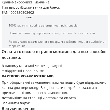
Країна-виробник
Німеччина
Тип виробу
Відкривачка для банок
EAN
4000530503602
це:
100% гарантія якості та автентичності всіх товарів
Прямі поставки від виробників кращих європейських брендів
Якісна упаковка замовленого товару, яка забезпечить його цілісність і
збереження
Оплата готівкою в гривні можлива для всіх способів
доставки:
В нашому магазині чи точці видачі
У відділенні Нової пошти
КАРТКОЮ VISA/MASTERCARD
При оформленні замовлення вам на пошту буде відправлено
картка для перекладу. В ході оплати потрібно вказати в
призначенні номер свого замовлення.
Детальніше на сторінці
Доставка та оплата
Залишити відгук
Відгуки покупців