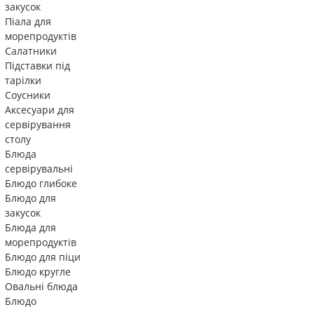
закусок
Піала для
морепродуктів
Салатники
Підставки під
тарілки
Соусники
Аксесуари для
сервірування
столу
Блюда
сервірувальні
Блюдо глибоке
Блюдо для
закусок
Блюда для
морепродуктів
Блюдо для піци
Блюдо кругле
Овальні блюда
Блюдо