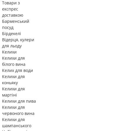
Товари з
експрес
доставкою
Барменський
посуд
Бірдекелі
Відерця, кулери
для льоду
Келихи
Келихи для
білого вина
Келих для води
Келихи для
коньяку
Келихи для
мартіні
Келихи для пива
Келихи для
червоного вина
Келихи для
шампанського