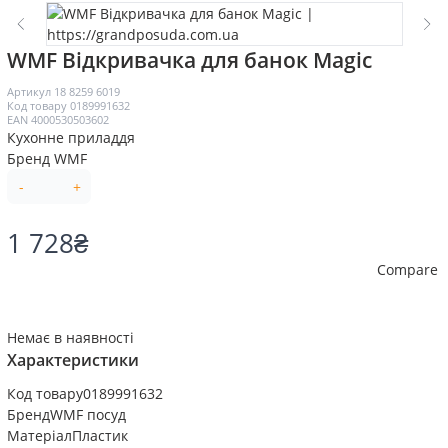
WMF Відкривачка для банок Magic
Артикул
18 8259 6019
Код товару
0189991632
EAN
4000530503602
Кухонне приладдя
Бренд
WMF
-
+
1 728
₴
Compare
Немає в наявності
Характеристики
Код товару
0189991632
Бренд
WMF посуд
Матеріал
Пластик