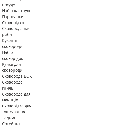
посуду
Набір каструль
Пароварки
Сковорідки
Сковорода для
риби
Кухонні
сковороди
Набір
сковорідок
Ручка для
сковороди
Сковорода ВОК
Сковорода
гриль
Сковорода для
млинців
Сковорідка для
тушкування
Таджин
Сотейник