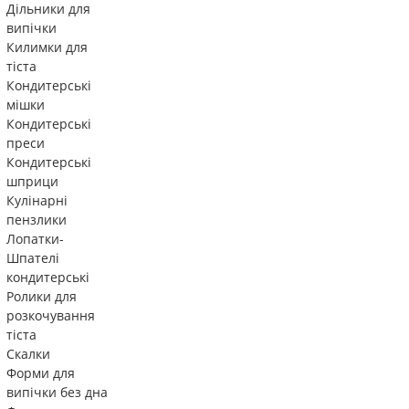
Дільники для
випічки
Килимки для
тіста
Кондитерські
мішки
Кондитерські
преси
Кондитерські
шприци
Кулінарні
пензлики
Лопатки-
Шпателі
кондитерські
Ролики для
розкочування
тіста
Скалки
Форми для
випічки без дна