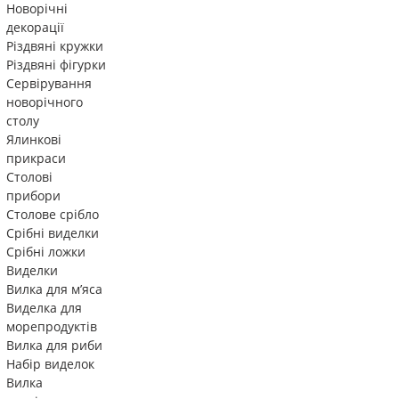
Новорічні
декорації
Різдвяні кружки
Різдвяні фігурки
Сервірування
новорічного
столу
Ялинкові
прикраси
Столові
прибори
Столове срібло
Срібні виделки
Срібні ложки
Виделки
Вилка для м’яса
Виделка для
морепродуктів
Вилка для риби
Набір виделок
Вилка