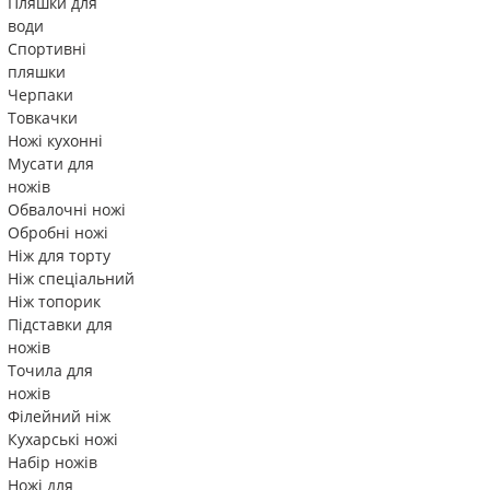
Пляшки для
води
Спортивні
пляшки
Черпаки
Товкачки
Ножі кухонні
Мусати для
ножів
Обвалочні ножі
Обробні ножі
Ніж для торту
Ніж спеціальний
Ніж топорик
Підставки для
ножів
Точила для
ножів
Філейний ніж
Кухарські ножі
Набір ножів
Ножі для