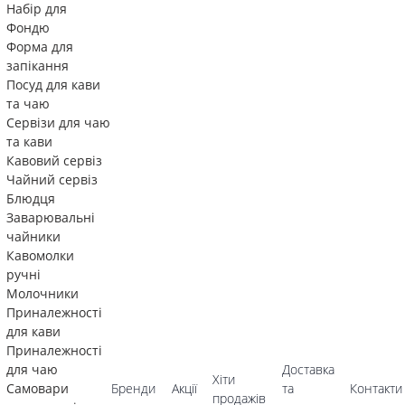
Набір для
Фондю
Форма для
запікання
Посуд для кави
та чаю
Сервізи для чаю
та кави
Кавовий сервіз
Чайний сервіз
Блюдця
Заварювальні
чайники
Кавомолки
ручні
Молочники
Приналежності
для кави
Приналежності
для чаю
Доставка
Хіти
Самовари
Бренди
Акції
та
Контакти
продажів