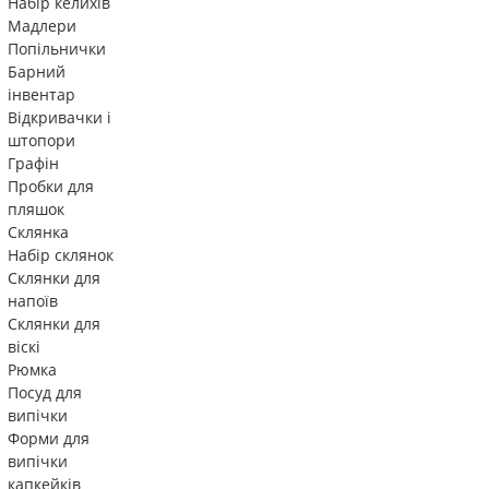
Набір келихів
Мадлери
Попільнички
Барний
інвентар
Відкривачки і
штопори
Графін
Пробки для
пляшок
Склянка
Набір склянок
Склянки для
напоїв
Склянки для
віскі
Рюмка
Посуд для
випічки
Форми для
випічки
капкейків