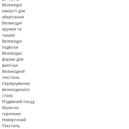
Великодні
ємності для
зберігання
Великодні
кружки та
чашки
Великодні
підвіски
Великодні
форми для
випічки
Великодній
текстиль
Сервірування
великоднього
столу
Різдвяний посуд
Музичні
скриньки
Новорічний
Текстиль