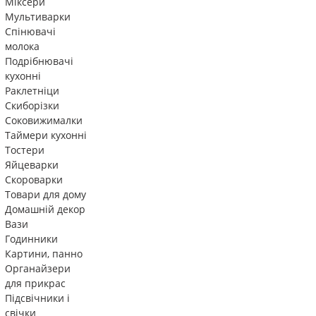
Міксери
Мультиварки
Спінювачі
молока
Подрібнювачі
кухонні
Раклетніци
Скиборізки
Соковижималки
Таймери кухонні
Тостери
Яйцеварки
Скороварки
Товари для дому
Домашній декор
Вази
Годинники
Картини, панно
Органайзери
для прикрас
Підсвічники і
свічки