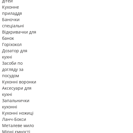
дітей
Кухонне
приладдя
Баночки
спеціальні
Відкривачки для
банок
Горіхокол
Дозатор для
кухні
Засоби по
догляду за
посудом
Кухонні воронки
Аксесуари для
кухні
Запальнички
кухонні
Кухонні ножиці
Ланч-Бокси
Металеве мило
Мірні ємності