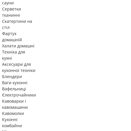
сауни
Серветки
тканинні
Скатертини на
стіл
Фартух
домашній
Халати домашні
Техніка для
кухні
Аксесуари для
кухонної техніки
Блендери
Ваги кухонні
Вафельниці
Єлектрочайники
Кавоварки і
кавомашини
Кавомолки
Кухонні
комбайни