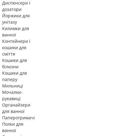
Диспенсери і
дозатори
Йоржики для
унітазу
Килимки для
ванної
Контейнери і
кошики для
сміття
Кошики для
білизни
Кошики для
паперу
Мильниці
Мочалки-
рукавиці
Органайзери
для ванної
Паперотримачі
Полки для
ванної