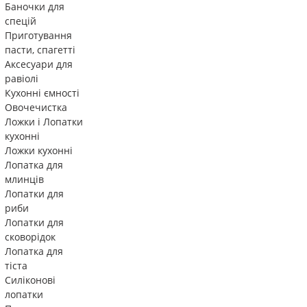
Баночки для
спецій
Приготування
пасти, спагетті
Аксесуари для
равіолі
Кухонні ємності
Овочечистка
Ложки і Лопатки
кухонні
Ложки кухонні
Лопатка для
млинців
Лопатки для
риби
Лопатки для
сковорідок
Лопатка для
тіста
Силіконові
лопатки