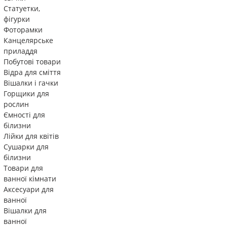
Статуетки,
фігурки
Фоторамки
Канцелярське
приладдя
Побутові товари
Відра для сміття
Вішалки і гачки
Горщики для
рослин
Ємності для
білизни
Лійки для квітів
Сушарки для
білизни
Товари для
ванної кімнати
Аксесуари для
ванної
Вішалки для
ванної