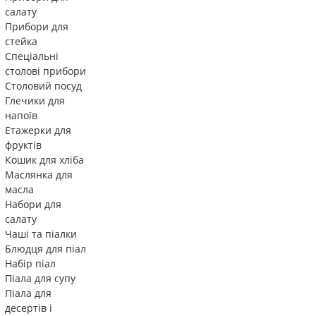
салату
Прибори для
стейка
Спеціальні
столові прибори
Столовий посуд
Глечики для
напоїв
Етажерки для
фруктів
Кошик для хліба
Маслянка для
масла
Набори для
салату
Чаші та піалки
Блюдця для піал
Набір піал
Піала для супу
Піала для
десертів і