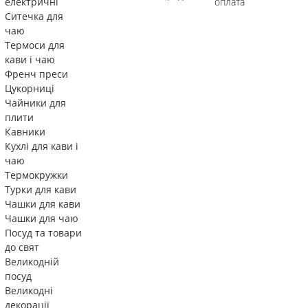
електричні
оплата
Ситечка для
чаю
Термоси для
кави і чаю
Френч преси
Цукорниці
Чайники для
плити
Кавники
Кухлі для кави і
чаю
Термокружки
Турки для кави
Чашки для кави
Чашки для чаю
Посуд та товари
до свят
Великодній
посуд
Великодні
декорації