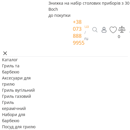
Знижка на набір столових приборів з 30 
Boch
до покупки
+38
ua
073
/
888
0
ru
9955
Каталог
Гриль та
барбекю
Аксесуари для
грилю
Гриль вугільний
Гриль газовий
Гриль
керамічний
Набори для
барбекю
Посуд для грилю