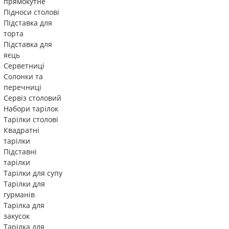
прямокутне
Підноси столові
Підставка для
торта
Підставка для
яєць
Серветниці
Солонки та
перечниці
Сервіз столовий
Набори тарілок
Тарілки столові
Квадратні
тарілки
Підставні
тарілки
Тарілки для супу
Тарілки для
гурманів
Тарілка для
закусок
Тарілка для