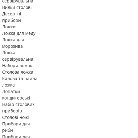
сервірувальна
Вилки столові
Десертні
прибори
Ложки
Ложка для меду
Ложка для
морозива
Ложка
сервірувальна
Набори ложок
Столова ложка
Кавова та чайна
ложка
Лопатки
кондитерські
Набір столових
приборів
Столові ножі
Прибори для
риби
Прибори для