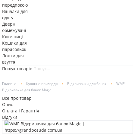
передпокою
Вішалки для
одягу
Дверні
обмежувачі
Ключниці
Кошики для
парасольок
Ложки для
взуття
Пошук товарів
Головна
Кухонне приладдя
Відкривачки для банок
WMF
Відкривачка для банок Magic
Все про товар
Опис
Оплата і Гарантія
Відгуки