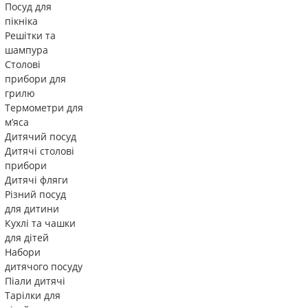
Посуд для
пікніка
Решітки та
шампура
Столові
прибори для
грилю
Термометри для
м’яса
Дитячий посуд
Дитячі столові
прибори
Дитячі фляги
Різний посуд
для дитини
Кухлі та чашки
для дітей
Набори
дитячого посуду
Піали дитячі
Тарілки для