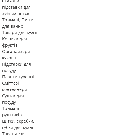
Стакани і
підставки для
зубних щіток
Тримачі, Гачки
для ванної
Товари для кухні
Кошики для
фруктів
Органайзери
кухонні
Підставки для
посуду
Планки кухонні
Сміттєві
контейнери
Сушки для
посуду
Тримачі
рушників
Щітки, скребки,
губки для кухні
Товари для