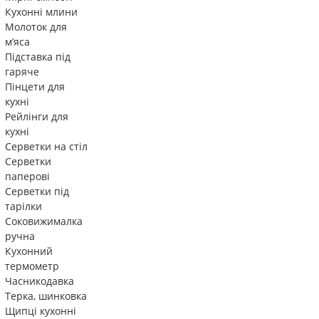
Кухонні млини
Молоток для
м’яса
Підставка під
гаряче
Пінцети для
кухні
Рейлінги для
кухні
Серветки на стіл
Серветки
паперові
Серветки під
тарілки
Соковижималка
ручна
Кухонний
термометр
Часникодавка
Терка, шинковка
Щипці кухонні